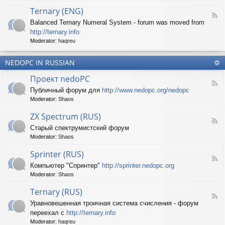
d
p
e
Ternary (ENG)
-
e
d
F
S
c
Balanced Ternary Numeral System - forum was moved from
o
e
p
t
P
http://ternary.info
e
r
r
C
d
Moderator:
haqreu
i
u
-
n
m
T
t
(
NEDOPC IN RUSSIAN
e
e
E
r
r
Проект nedoPC
N
n
(
F
G
a
Публичный форум для
http://www.nedopc.org/nedopc
E
e
)
r
N
Moderator:
Shaos
e
y
G
d
(
ZX Spectrum (RUS)
)
-
E
F
П
Старый спектрумистский форум
N
e
р
G
Moderator:
Shaos
e
о
)
d
е
Sprinter (RUS)
-
к
F
Z
т
Компьютер "Спринтер"
http://sprinter.nedopc.org
e
X
n
Moderator:
Shaos
e
S
e
d
p
d
Ternary (RUS)
-
e
o
F
S
c
Уравновешенная троичная система счисления - форум
P
e
p
t
C
переехал с
http://ternary.info
e
r
r
d
Moderator:
haqreu
i