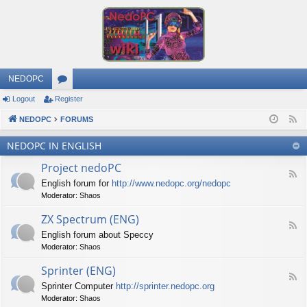
NEDOPC
Logout
Register
or
NEDOPC
u
FORUMS
F
e
m
NEDOPC IN ENGLISH
e
s
Project nedoPC
d
F
English forum for
http://www.nedopc.org/nedopc
e
Moderator:
Shaos
e
d
ZX Spectrum (ENG)
-
F
P
English forum about Speccy
e
r
Moderator:
Shaos
e
o
d
j
Sprinter (ENG)
-
e
F
Z
c
Sprinter Computer
http://sprinter.nedopc.org
e
X
t
Moderator:
Shaos
e
S
n