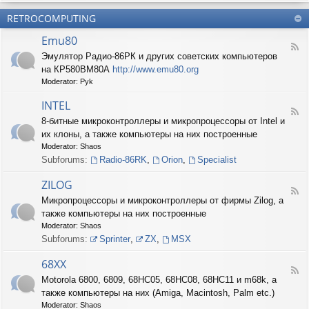
б
О
н
о
е
RETROCOMPUTING
к
и
н
с
о
е
н
п
Emu80
л
ы
е
F
о
е
Эмулятор Радио-86РК и других советских компьютеров
ч
e
н
ш
е
на КР580ВМ80А
http://www.emu80.org
e
е
т
н
d
Moderator:
Pyk
д
у
и
-
о
ч
е
E
INTEL
п
к
F
m
и
8-битные микроконтроллеры и микропроцессоры от Intel и
и
e
u
с
их клоны, а также компьютеры на них построенные
e
8
и
d
0
Moderator:
Shaos
ш
-
Subforums:
Radio-86RK
,
Orion
,
Specialist
н
I
о
N
ZILOG
с
T
F
т
Микропроцессоры и микроконтроллеры от фирмы Zilog, а
E
e
и
L
также компьютеры на них построенные
e
d
Moderator:
Shaos
-
Subforums:
Sprinter
,
ZX
,
MSX
Z
I
68XX
L
F
Motorola 6800, 6809, 68HC05, 68HC08, 68HC11 и m68k, а
O
e
G
также компьютеры на них (Amiga, Macintosh, Palm etc.)
e
d
Moderator:
Shaos