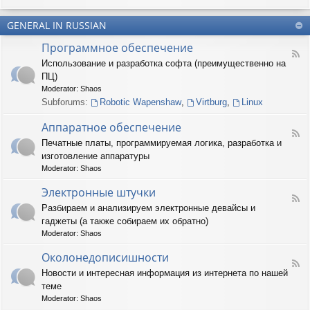
u
-
n
m
T
t
(
GENERAL IN RUSSIAN
e
e
R
r
r
Программное обеспечение
U
n
(
F
S
a
Использование и разработка софта (преимущественно на
R
e
)
r
U
ПЦ)
e
y
S
d
Moderator:
Shaos
(
)
-
Subforums:
Robotic Wapenshaw
,
Virtburg
,
Linux
R
П
U
р
Аппаратное обеспечение
S
о
F
)
Печатные платы, программируемая логика, разработка и
г
e
р
изготовление аппаратуры
e
а
d
Moderator:
Shaos
м
-
м
А
Электронные штучки
н
F
п
Разбираем и анализируем электронные девайсы и
о
e
п
е
гаджеты (а также собираем их обратно)
e
а
о
d
р
Moderator:
Shaos
б
-
а
е
Э
Околонедописишности
т
F
с
л
н
Новости и интересная информация из интернета по нашей
e
п
е
о
теме
e
е
к
е
d
ч
т
Moderator:
Shaos
о
-
е
р