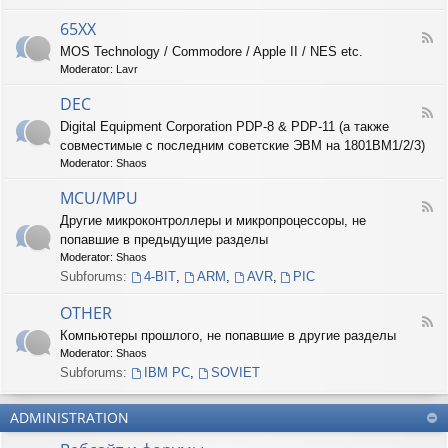
-
6
65XX
F
8
MOS Technology / Commodore / Apple II / NES etc.
e
X
Moderator:
Lavr
e
X
d
DEC
-
F
6
Digital Equipment Corporation PDP-8 & PDP-11 (а также
e
5
совместимые с последним советские ЭВМ на 1801ВМ1/2/3)
e
X
d
Moderator:
Shaos
X
-
D
MCU/MPU
F
E
Другие микроконтроллеры и микропроцессоры, не
e
C
попавшие в предыдущие разделы
e
d
Moderator:
Shaos
-
Subforums:
4-BIT
,
ARM
,
AVR
,
PIC
M
C
OTHER
U
F
Компьютеры прошлого, не попавшие в другие разделы
/
e
M
Moderator:
Shaos
e
P
d
Subforums:
IBM PC
,
SOVIET
U
-
O
ADMINISTRATION
T
H