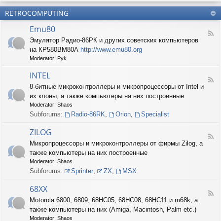
б
О
н
о
е
RETROCOMPUTING
к
и
н
с
о
е
н
п
Emu80
л
ы
е
F
о
е
Эмулятор Радио-86РК и других советских компьютеров
ч
e
н
ш
е
на КР580ВМ80А
http://www.emu80.org
e
е
т
н
d
Moderator:
Pyk
д
у
и
-
о
ч
е
E
INTEL
п
к
F
m
и
8-битные микроконтроллеры и микропроцессоры от Intel и
и
e
u
с
их клоны, а также компьютеры на них построенные
e
8
и
d
0
Moderator:
Shaos
ш
-
Subforums:
Radio-86RK
,
Orion
,
Specialist
н
I
о
N
ZILOG
с
T
F
т
Микропроцессоры и микроконтроллеры от фирмы Zilog, а
E
e
и
L
также компьютеры на них построенные
e
d
Moderator:
Shaos
-
Subforums:
Sprinter
,
ZX
,
MSX
Z
I
68XX
L
F
Motorola 6800, 6809, 68HC05, 68HC08, 68HC11 и m68k, а
O
e
G
также компьютеры на них (Amiga, Macintosh, Palm etc.)
e
d
Moderator:
Shaos