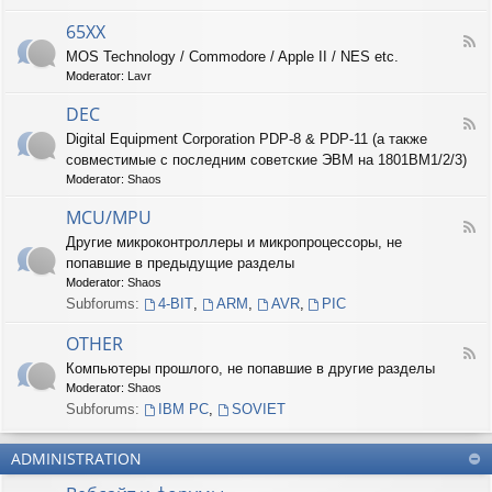
-
6
65XX
F
8
MOS Technology / Commodore / Apple II / NES etc.
e
X
Moderator:
Lavr
e
X
d
DEC
-
F
6
Digital Equipment Corporation PDP-8 & PDP-11 (а также
e
5
совместимые с последним советские ЭВМ на 1801ВМ1/2/3)
e
X
d
Moderator:
Shaos
X
-
D
MCU/MPU
F
E
Другие микроконтроллеры и микропроцессоры, не
e
C
попавшие в предыдущие разделы
e
d
Moderator:
Shaos
-
Subforums:
4-BIT
,
ARM
,
AVR
,
PIC
M
C
OTHER
U
F
Компьютеры прошлого, не попавшие в другие разделы
/
e
M
Moderator:
Shaos
e
P
d
Subforums:
IBM PC
,
SOVIET
U
-
O
ADMINISTRATION
T
H