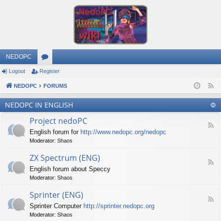
NEDOPC
Logout
Register
or
NEDOPC
u
FORUMS
F
e
m
NEDOPC IN ENGLISH
e
s
Project nedoPC
d
F
English forum for
http://www.nedopc.org/nedopc
e
Moderator:
Shaos
e
d
ZX Spectrum (ENG)
-
F
P
English forum about Speccy
e
r
Moderator:
Shaos
e
o
d
j
Sprinter (ENG)
-
e
F
Z
c
Sprinter Computer
http://sprinter.nedopc.org
e
X
t
Moderator:
Shaos
e
S
n