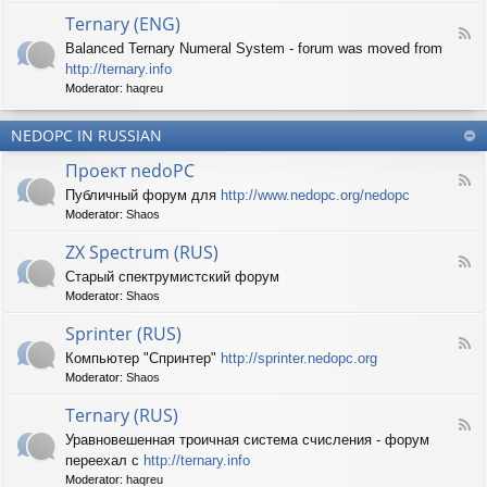
d
p
e
Ternary (ENG)
-
e
d
F
S
c
Balanced Ternary Numeral System - forum was moved from
o
e
p
t
P
http://ternary.info
e
r
r
C
d
Moderator:
haqreu
i
u
-
n
m
T
t
(
NEDOPC IN RUSSIAN
e
e
E
r
r
Проект nedoPC
N
n
(
F
G
a
Публичный форум для
http://www.nedopc.org/nedopc
E
e
)
r
N
Moderator:
Shaos
e
y
G
d
(
ZX Spectrum (RUS)
)
-
E
F
П
Старый спектрумистский форум
N
e
р
G
Moderator:
Shaos
e
о
)
d
е
Sprinter (RUS)
-
к
F
Z
т
Компьютер "Спринтер"
http://sprinter.nedopc.org
e
X
n
Moderator:
Shaos
e
S
e
d
p
d
Ternary (RUS)
-
e
o
F
S
c
Уравновешенная троичная система счисления - форум
P
e
p
t
C
переехал с
http://ternary.info
e
r
r
d
Moderator:
haqreu
i