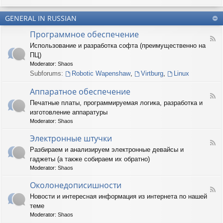
u
-
n
m
T
t
(
GENERAL IN RUSSIAN
e
e
R
r
r
Программное обеспечение
U
n
(
F
S
a
Использование и разработка софта (преимущественно на
R
e
)
r
U
ПЦ)
e
y
S
d
Moderator:
Shaos
(
)
-
Subforums:
Robotic Wapenshaw
,
Virtburg
,
Linux
R
П
U
р
Аппаратное обеспечение
S
о
F
)
Печатные платы, программируемая логика, разработка и
г
e
р
изготовление аппаратуры
e
а
d
Moderator:
Shaos
м
-
м
А
Электронные штучки
н
F
п
Разбираем и анализируем электронные девайсы и
о
e
п
е
гаджеты (а также собираем их обратно)
e
а
о
d
р
Moderator:
Shaos
б
-
а
е
Э
Околонедописишности
т
F
с
л
н
Новости и интересная информация из интернета по нашей
e
п
е
о
теме
e
е
к
е
d
ч
т
Moderator:
Shaos
о
-
е
р