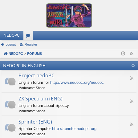
NEDOPC
Logout
Register
or
NEDOPC
u
FORUMS
F
e
m
NEDOPC IN ENGLISH
e
s
Project nedoPC
d
F
English forum for
http://www.nedopc.org/nedopc
e
Moderator:
Shaos
e
d
ZX Spectrum (ENG)
-
F
P
English forum about Speccy
e
r
Moderator:
Shaos
e
o
d
j
Sprinter (ENG)
-
e
F
Z
c
Sprinter Computer
http://sprinter.nedopc.org
e
X
t
Moderator:
Shaos
e
S
n