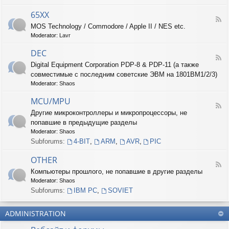
-
6
65XX
F
8
MOS Technology / Commodore / Apple II / NES etc.
e
X
Moderator:
Lavr
e
X
d
DEC
-
F
6
Digital Equipment Corporation PDP-8 & PDP-11 (а также
e
5
совместимые с последним советские ЭВМ на 1801ВМ1/2/3)
e
X
d
Moderator:
Shaos
X
-
D
MCU/MPU
F
E
Другие микроконтроллеры и микропроцессоры, не
e
C
попавшие в предыдущие разделы
e
d
Moderator:
Shaos
-
Subforums:
4-BIT
,
ARM
,
AVR
,
PIC
M
C
OTHER
U
F
Компьютеры прошлого, не попавшие в другие разделы
/
e
M
Moderator:
Shaos
e
P
d
Subforums:
IBM PC
,
SOVIET
U
-
O
ADMINISTRATION
T
H