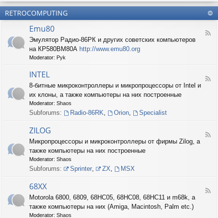
б
О
н
о
е
RETROCOMPUTING
к
и
н
с
о
е
н
п
Emu80
л
ы
е
F
о
е
Эмулятор Радио-86РК и других советских компьютеров
ч
e
н
ш
е
на КР580ВМ80А
http://www.emu80.org
e
е
т
н
d
Moderator:
Pyk
д
у
и
-
о
ч
е
E
INTEL
п
к
F
m
и
8-битные микроконтроллеры и микропроцессоры от Intel и
и
e
u
с
их клоны, а также компьютеры на них построенные
e
8
и
d
0
Moderator:
Shaos
ш
-
Subforums:
Radio-86RK
,
Orion
,
Specialist
н
I
о
N
ZILOG
с
T
F
т
Микропроцессоры и микроконтроллеры от фирмы Zilog, а
E
e
и
L
также компьютеры на них построенные
e
d
Moderator:
Shaos
-
Subforums:
Sprinter
,
ZX
,
MSX
Z
I
68XX
L
F
Motorola 6800, 6809, 68HC05, 68HC08, 68HC11 и m68k, а
O
e
G
также компьютеры на них (Amiga, Macintosh, Palm etc.)
e
d
Moderator:
Shaos