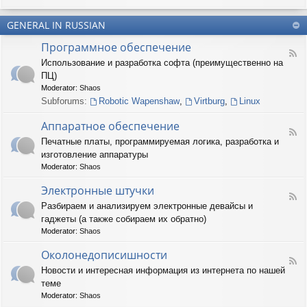
u
-
n
m
T
t
(
GENERAL IN RUSSIAN
e
e
R
r
r
Программное обеспечение
U
n
(
F
S
a
Использование и разработка софта (преимущественно на
R
e
)
r
U
ПЦ)
e
y
S
d
Moderator:
Shaos
(
)
-
Subforums:
Robotic Wapenshaw
,
Virtburg
,
Linux
R
П
U
р
Аппаратное обеспечение
S
о
F
)
Печатные платы, программируемая логика, разработка и
г
e
р
изготовление аппаратуры
e
а
d
Moderator:
Shaos
м
-
м
А
Электронные штучки
н
F
п
Разбираем и анализируем электронные девайсы и
о
e
п
е
гаджеты (а также собираем их обратно)
e
а
о
d
р
Moderator:
Shaos
б
-
а
е
Э
Околонедописишности
т
F
с
л
н
Новости и интересная информация из интернета по нашей
e
п
е
о
теме
e
е
к
е
d
ч
т
Moderator:
Shaos
о
-
е
р