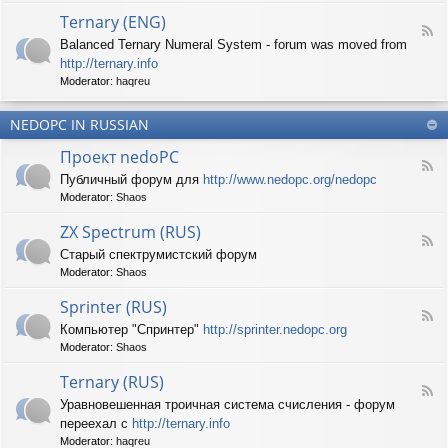
d
p
e
Ternary (ENG)
-
e
d
F
S
c
Balanced Ternary Numeral System - forum was moved from
o
e
p
t
P
http://ternary.info
e
r
r
C
d
Moderator:
haqreu
i
u
-
n
m
T
t
(
NEDOPC IN RUSSIAN
e
e
E
r
r
Проект nedoPC
N
n
(
F
G
a
Публичный форум для
http://www.nedopc.org/nedopc
E
e
)
r
N
Moderator:
Shaos
e
y
G
d
(
ZX Spectrum (RUS)
)
-
E
F
П
Старый спектрумистский форум
N
e
р
G
Moderator:
Shaos
e
о
)
d
е
Sprinter (RUS)
-
к
F
Z
т
Компьютер "Спринтер"
http://sprinter.nedopc.org
e
X
n
Moderator:
Shaos
e
S
e
d
p
d
Ternary (RUS)
-
e
o
F
S
c
Уравновешенная троичная система счисления - форум
P
e
p
t
C
переехал с
http://ternary.info
e
r
r
d
Moderator:
haqreu
i