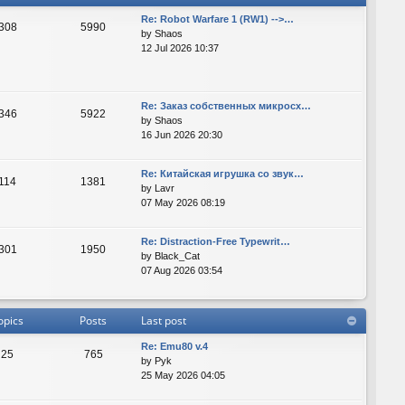
Re: Robot Warfare 1 (RW1) -->…
308
5990
by
Shaos
12 Jul 2026 10:37
Re: Заказ собственных микросх…
346
5922
by
Shaos
16 Jun 2026 20:30
Re: Китайская игрушка со звук…
114
1381
by
Lavr
07 May 2026 08:19
Re: Distraction-Free Typewrit…
301
1950
by
Black_Cat
07 Aug 2026 03:54
opics
Posts
Last post
Re: Emu80 v.4
25
765
by
Pyk
25 May 2026 04:05