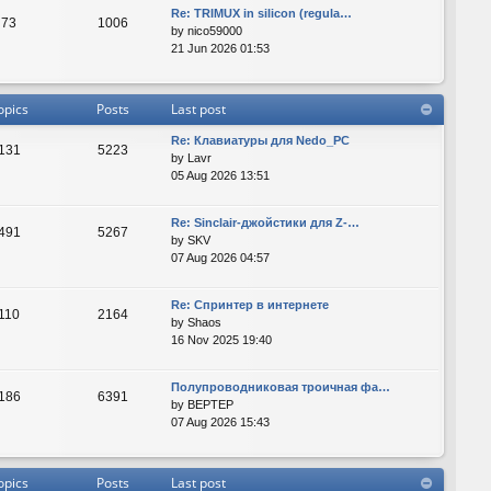
Re: TRIMUX in silicon (regula…
73
1006
by
nico59000
21 Jun 2026 01:53
opics
Posts
Last post
Re: Клавиатуры для Nedo_PC
131
5223
by
Lavr
05 Aug 2026 13:51
Re: Sinclair-джойстики для Z-…
491
5267
by
SKV
07 Aug 2026 04:57
Re: Спринтер в интернете
110
2164
by
Shaos
16 Nov 2025 19:40
Полупроводниковая троичная фа…
186
6391
by
BEPTEP
07 Aug 2026 15:43
opics
Posts
Last post