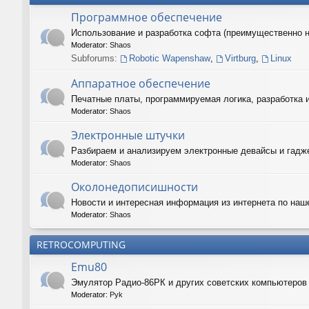
Программное обеспечение
Использование и разработка софта (преимущественно 
Moderator:
Shaos
Subforums:
Robotic Wapenshaw
,
Virtburg
,
Linux
Аппаратное обеспечение
Печатные платы, программируемая логика, разработка 
Moderator:
Shaos
Электронные штучки
Разбираем и анализируем электронные девайсы и гадже
Moderator:
Shaos
Околонедописишности
Новости и интересная информация из интернета по наш
Moderator:
Shaos
RETROCOMPUTING
Emu80
Эмулятор Радио-86РК и других советских компьютеро
Moderator:
Pyk