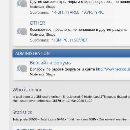
Другие микроконтроллеры и микропроцессоры, не поп
Moderator:
Shaos
Subforums:
4-BIT
,
ARM
,
AVR
,
PIC
OTHER
Компьютеры прошлого, не попавшие в другие разделы
Moderator:
Shaos
Subforums:
IBM PC
,
SOVIET
ADMINISTRATION
Вебсайт и форумы
Вопросы по работе форумов и сайта
http://www.nedopc.o
Moderator:
Shaos
Who is online
In total there are
186
users online :: 8 registered, 0 hidden and 178 guests (based o
Most users ever online was
18379
on 12 Mar 2026 11:22
Statistics
Total posts
88535
• Total topics
5448
• Total members
6885
• Our newest member