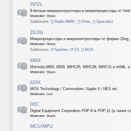
INTEL
8-битные микроконтроллеры и микропроцессоры от Intel
Moderator:
Shaos
Subforums:
Radio-86RK
,
Orion
,
Specialist
ZILOG
Микропроцессоры и микроконтроллеры от фирмы Zilog, 
Moderator:
Shaos
Subforums:
Sprinter
,
ZX
,
MSX
68XX
Motorola 6800, 6809, 68HC05, 68HC08, 68HC11 и m68k, а 
Moderator:
Shaos
65XX
MOS Technology / Commodore / Apple II / NES etc.
Moderator:
Lavr
DEC
Digital Equipment Corporation PDP-8 & PDP-11 (а такж
Moderator:
Shaos
MCU/MPU