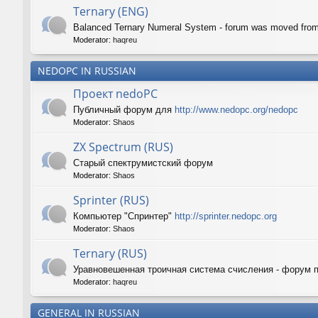
Ternary (ENG)
Balanced Ternary Numeral System - forum was moved fro
Moderator:
haqreu
NEDOPC IN RUSSIAN
Проект nedoPC
Публичный форум для
http://www.nedopc.org/nedopc
Moderator:
Shaos
ZX Spectrum (RUS)
Старый спектрумистский форум
Moderator:
Shaos
Sprinter (RUS)
Компьютер "Спринтер"
http://sprinter.nedopc.org
Moderator:
Shaos
Ternary (RUS)
Уравновешенная троичная система счисления - форум 
Moderator:
haqreu
GENERAL IN RUSSIAN