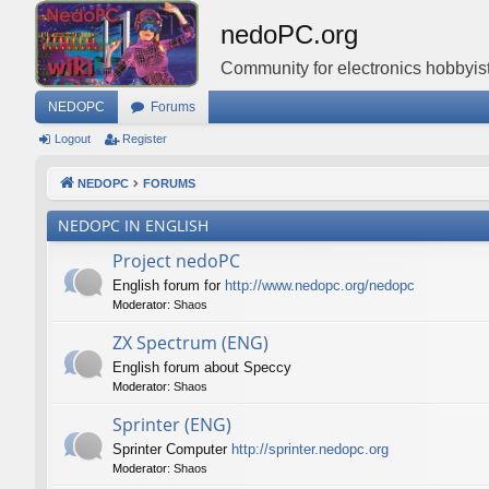
nedoPC.org
Community for electronics hobbyist
NEDOPC
Forums
Logout
Register
NEDOPC
FORUMS
NEDOPC IN ENGLISH
Project nedoPC
English forum for
http://www.nedopc.org/nedopc
Moderator:
Shaos
ZX Spectrum (ENG)
English forum about Speccy
Moderator:
Shaos
Sprinter (ENG)
Sprinter Computer
http://sprinter.nedopc.org
Moderator:
Shaos