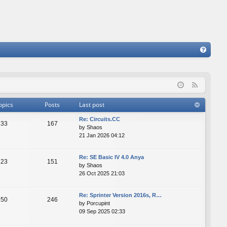
FA
Q
F
e
opics
Posts
Last post
e
Re: Сircuits.СС
d
33
167
by
Shaos
21 Jan 2026 04:12
Re: SE Basic IV 4.0 Anya
23
151
by
Shaos
26 Oct 2025 21:03
Re: Sprinter Version 2016s, R…
50
246
by
Porcupint
09 Sep 2025 02:33