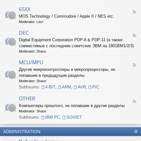
-
6
65XX
F
8
MOS Technology / Commodore / Apple II / NES etc.
e
X
Moderator:
Lavr
e
X
d
DEC
-
F
6
Digital Equipment Corporation PDP-8 & PDP-11 (а также
e
5
совместимые с последним советские ЭВМ на 1801ВМ1/2/3)
e
X
d
Moderator:
Shaos
X
-
D
MCU/MPU
F
E
Другие микроконтроллеры и микропроцессоры, не
e
C
попавшие в предыдущие разделы
e
d
Moderator:
Shaos
-
Subforums:
4-BIT
,
ARM
,
AVR
,
PIC
M
C
OTHER
U
F
Компьютеры прошлого, не попавшие в другие разделы
/
e
M
Moderator:
Shaos
e
P
d
Subforums:
IBM PC
,
SOVIET
U
-
O
ADMINISTRATION
T
H