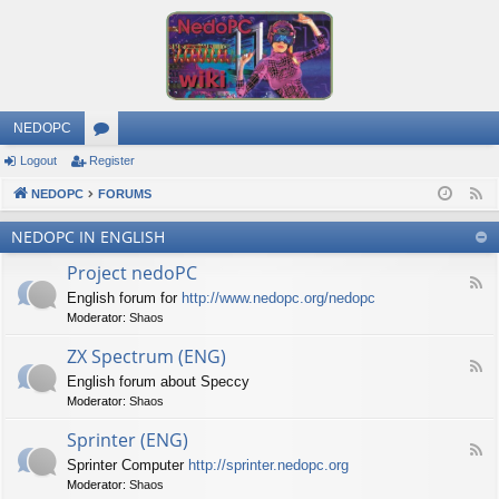
NEDOPC
Logout
Register
or
NEDOPC
u
FORUMS
F
e
m
NEDOPC IN ENGLISH
e
s
Project nedoPC
d
F
English forum for
http://www.nedopc.org/nedopc
e
Moderator:
Shaos
e
d
ZX Spectrum (ENG)
-
F
P
English forum about Speccy
e
r
Moderator:
Shaos
e
o
d
j
Sprinter (ENG)
-
e
F
Z
c
Sprinter Computer
http://sprinter.nedopc.org
e
X
t
Moderator:
Shaos
e
S
n