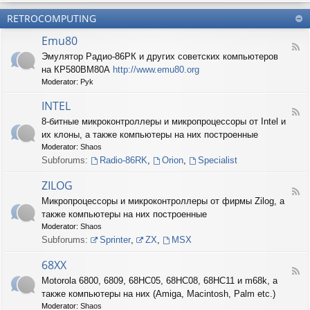
б
О
н
о
е
RETROCOMPUTING
к
и
н
с
о
е
н
п
Emu80
л
ы
е
F
о
е
Эмулятор Радио-86РК и других советских компьютеров
ч
e
н
ш
е
на КР580ВМ80А
http://www.emu80.org
e
е
т
н
d
Moderator:
Pyk
д
у
и
-
о
ч
е
E
INTEL
п
к
F
m
и
8-битные микроконтроллеры и микропроцессоры от Intel и
и
e
u
с
их клоны, а также компьютеры на них построенные
e
8
и
d
0
Moderator:
Shaos
ш
-
Subforums:
Radio-86RK
,
Orion
,
Specialist
н
I
о
N
ZILOG
с
T
F
т
Микропроцессоры и микроконтроллеры от фирмы Zilog, а
E
e
и
L
также компьютеры на них построенные
e
d
Moderator:
Shaos
-
Subforums:
Sprinter
,
ZX
,
MSX
Z
I
68XX
L
F
Motorola 6800, 6809, 68HC05, 68HC08, 68HC11 и m68k, а
O
e
G
также компьютеры на них (Amiga, Macintosh, Palm etc.)
e
d
Moderator:
Shaos