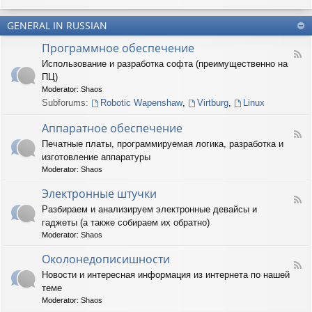
u
-
n
m
T
t
(
GENERAL IN RUSSIAN
e
e
R
r
r
Программное обеспечение
U
n
(
F
S
a
Использование и разработка софта (преимущественно на
R
e
)
r
U
ПЦ)
e
y
S
d
Moderator:
Shaos
(
)
-
Subforums:
Robotic Wapenshaw
,
Virtburg
,
Linux
R
П
U
р
Аппаратное обеспечение
S
о
F
)
Печатные платы, программируемая логика, разработка и
г
e
р
изготовление аппаратуры
e
а
d
Moderator:
Shaos
м
-
м
А
Электронные штучки
н
F
п
Разбираем и анализируем электронные девайсы и
о
e
п
е
гаджеты (а также собираем их обратно)
e
а
о
d
р
Moderator:
Shaos
б
-
а
е
Э
Околонедописишности
т
F
с
л
н
Новости и интересная информация из интернета по нашей
e
п
е
о
теме
e
е
к
е
d
ч
т
Moderator:
Shaos
о
-
е
р