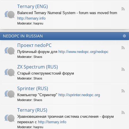
d
p
e
Ternary (ENG)
-
e
d
F
S
c
Balanced Ternary Numeral System - forum was moved from
o
e
p
t
P
http://ternary.info
e
r
r
C
d
Moderator:
haqreu
i
u
-
n
m
T
t
(
NEDOPC IN RUSSIAN
e
e
E
r
r
Проект nedoPC
N
n
(
F
G
a
Публичный форум для
http://www.nedopc.org/nedopc
E
e
)
r
N
Moderator:
Shaos
e
y
G
d
(
ZX Spectrum (RUS)
)
-
E
F
П
Старый спектрумистский форум
N
e
р
G
Moderator:
Shaos
e
о
)
d
е
Sprinter (RUS)
-
к
F
Z
т
Компьютер "Спринтер"
http://sprinter.nedopc.org
e
X
n
Moderator:
Shaos
e
S
e
d
p
d
Ternary (RUS)
-
e
o
F
S
c
Уравновешенная троичная система счисления - форум
P
e
p
t
C
переехал с
http://ternary.info
e
r
r
d
Moderator:
haqreu
i