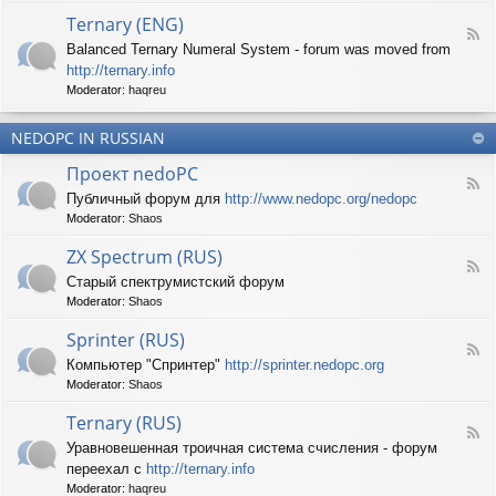
d
p
e
Ternary (ENG)
-
e
d
F
S
c
Balanced Ternary Numeral System - forum was moved from
o
e
p
t
P
http://ternary.info
e
r
r
C
d
Moderator:
haqreu
i
u
-
n
m
T
t
(
NEDOPC IN RUSSIAN
e
e
E
r
r
Проект nedoPC
N
n
(
F
G
a
Публичный форум для
http://www.nedopc.org/nedopc
E
e
)
r
N
Moderator:
Shaos
e
y
G
d
(
ZX Spectrum (RUS)
)
-
E
F
П
Старый спектрумистский форум
N
e
р
G
Moderator:
Shaos
e
о
)
d
е
Sprinter (RUS)
-
к
F
Z
т
Компьютер "Спринтер"
http://sprinter.nedopc.org
e
X
n
Moderator:
Shaos
e
S
e
d
p
d
Ternary (RUS)
-
e
o
F
S
c
Уравновешенная троичная система счисления - форум
P
e
p
t
C
переехал с
http://ternary.info
e
r
r
d
Moderator:
haqreu
i