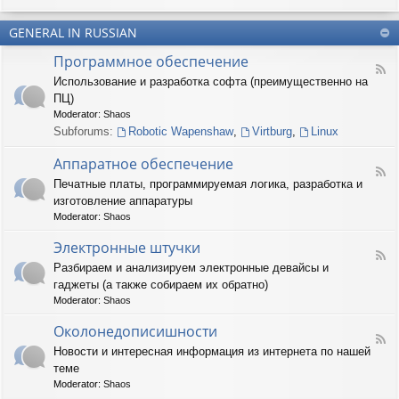
u
-
n
m
T
t
(
GENERAL IN RUSSIAN
e
e
R
r
r
Программное обеспечение
U
n
(
F
S
a
Использование и разработка софта (преимущественно на
R
e
)
r
U
ПЦ)
e
y
S
d
Moderator:
Shaos
(
)
-
Subforums:
Robotic Wapenshaw
,
Virtburg
,
Linux
R
П
U
р
Аппаратное обеспечение
S
о
F
)
Печатные платы, программируемая логика, разработка и
г
e
р
изготовление аппаратуры
e
а
d
Moderator:
Shaos
м
-
м
А
Электронные штучки
н
F
п
Разбираем и анализируем электронные девайсы и
о
e
п
е
гаджеты (а также собираем их обратно)
e
а
о
d
р
Moderator:
Shaos
б
-
а
е
Э
Околонедописишности
т
F
с
л
н
Новости и интересная информация из интернета по нашей
e
п
е
о
теме
e
е
к
е
d
ч
т
Moderator:
Shaos
о
-
е
р