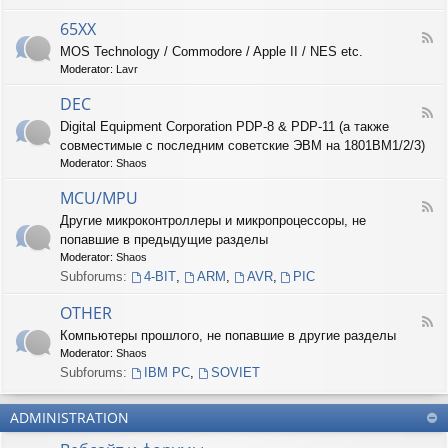
-
6
65XX
F
8
MOS Technology / Commodore / Apple II / NES etc.
e
X
Moderator:
Lavr
e
X
d
DEC
-
F
6
Digital Equipment Corporation PDP-8 & PDP-11 (а также
e
5
совместимые с последним советские ЭВМ на 1801ВМ1/2/3)
e
X
d
Moderator:
Shaos
X
-
D
MCU/MPU
F
E
Другие микроконтроллеры и микропроцессоры, не
e
C
попавшие в предыдущие разделы
e
d
Moderator:
Shaos
-
Subforums:
4-BIT
,
ARM
,
AVR
,
PIC
M
C
OTHER
U
F
Компьютеры прошлого, не попавшие в другие разделы
/
e
M
Moderator:
Shaos
e
P
d
Subforums:
IBM PC
,
SOVIET
U
-
O
ADMINISTRATION
T
H