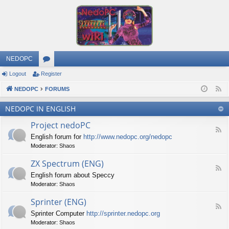
NEDOPC
Logout
Register
or
NEDOPC
u
FORUMS
F
e
m
NEDOPC IN ENGLISH
e
s
Project nedoPC
d
F
English forum for
http://www.nedopc.org/nedopc
e
Moderator:
Shaos
e
d
ZX Spectrum (ENG)
-
F
P
English forum about Speccy
e
r
Moderator:
Shaos
e
o
d
j
Sprinter (ENG)
-
e
F
Z
c
Sprinter Computer
http://sprinter.nedopc.org
e
X
t
Moderator:
Shaos
e
S
n