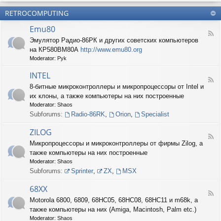
б
О
н
о
е
RETROCOMPUTING
к
и
н
с
о
е
н
п
Emu80
л
ы
е
F
о
е
Эмулятор Радио-86РК и других советских компьютеров
ч
e
н
ш
е
на КР580ВМ80А
http://www.emu80.org
e
е
т
н
d
Moderator:
Pyk
д
у
и
-
о
ч
е
E
INTEL
п
к
F
m
и
8-битные микроконтроллеры и микропроцессоры от Intel и
и
e
u
с
их клоны, а также компьютеры на них построенные
e
8
и
d
0
Moderator:
Shaos
ш
-
Subforums:
Radio-86RK
,
Orion
,
Specialist
н
I
о
N
ZILOG
с
T
F
т
Микропроцессоры и микроконтроллеры от фирмы Zilog, а
E
e
и
L
также компьютеры на них построенные
e
d
Moderator:
Shaos
-
Subforums:
Sprinter
,
ZX
,
MSX
Z
I
68XX
L
F
Motorola 6800, 6809, 68HC05, 68HC08, 68HC11 и m68k, а
O
e
G
также компьютеры на них (Amiga, Macintosh, Palm etc.)
e
d
Moderator:
Shaos