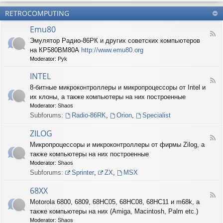
б
О
н
о
е
RETROCOMPUTING
к
и
н
с
о
е
н
п
Emu80
л
ы
е
F
о
е
Эмулятор Радио-86РК и других советских компьютеров
ч
e
н
ш
е
на КР580ВМ80А
http://www.emu80.org
e
е
т
н
d
Moderator:
Pyk
д
у
и
-
о
ч
е
E
INTEL
п
к
F
m
и
8-битные микроконтроллеры и микропроцессоры от Intel и
и
e
u
с
их клоны, а также компьютеры на них построенные
e
8
и
d
0
Moderator:
Shaos
ш
-
Subforums:
Radio-86RK
,
Orion
,
Specialist
н
I
о
N
ZILOG
с
T
F
т
Микропроцессоры и микроконтроллеры от фирмы Zilog, а
E
e
и
L
также компьютеры на них построенные
e
d
Moderator:
Shaos
-
Subforums:
Sprinter
,
ZX
,
MSX
Z
I
68XX
L
F
Motorola 6800, 6809, 68HC05, 68HC08, 68HC11 и m68k, а
O
e
G
также компьютеры на них (Amiga, Macintosh, Palm etc.)
e
d
Moderator:
Shaos