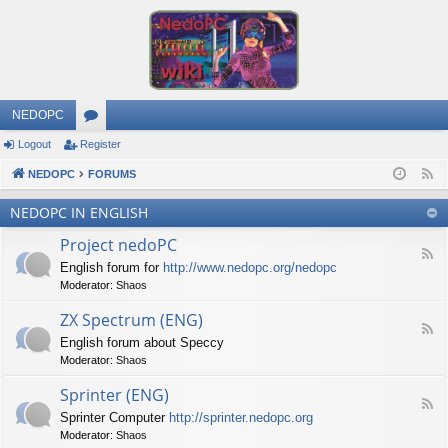
NEDOPC
Logout
Register
or
NEDOPC
u
FORUMS
F
e
m
NEDOPC IN ENGLISH
e
s
Project nedoPC
d
F
English forum for
http://www.nedopc.org/nedopc
e
Moderator:
Shaos
e
d
ZX Spectrum (ENG)
-
F
P
English forum about Speccy
e
r
Moderator:
Shaos
e
o
d
j
Sprinter (ENG)
-
e
F
Z
c
Sprinter Computer
http://sprinter.nedopc.org
e
X
t
Moderator:
Shaos
e
S
n