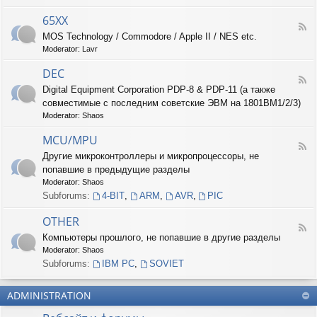
-
6
65XX
F
8
MOS Technology / Commodore / Apple II / NES etc.
e
X
Moderator:
Lavr
e
X
d
DEC
-
F
6
Digital Equipment Corporation PDP-8 & PDP-11 (а также
e
5
совместимые с последним советские ЭВМ на 1801ВМ1/2/3)
e
X
d
Moderator:
Shaos
X
-
D
MCU/MPU
F
E
Другие микроконтроллеры и микропроцессоры, не
e
C
попавшие в предыдущие разделы
e
d
Moderator:
Shaos
-
Subforums:
4-BIT
,
ARM
,
AVR
,
PIC
M
C
OTHER
U
F
Компьютеры прошлого, не попавшие в другие разделы
/
e
M
Moderator:
Shaos
e
P
d
Subforums:
IBM PC
,
SOVIET
U
-
O
ADMINISTRATION
T
H