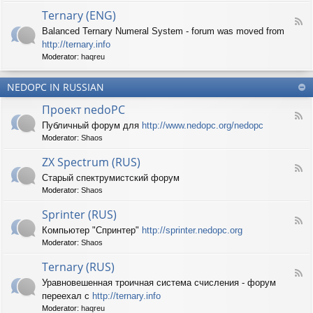
d
p
e
Ternary (ENG)
-
e
d
F
S
c
Balanced Ternary Numeral System - forum was moved from
o
e
p
t
P
http://ternary.info
e
r
r
C
d
Moderator:
haqreu
i
u
-
n
m
T
t
(
NEDOPC IN RUSSIAN
e
e
E
r
r
Проект nedoPC
N
n
(
F
G
a
Публичный форум для
http://www.nedopc.org/nedopc
E
e
)
r
N
Moderator:
Shaos
e
y
G
d
(
ZX Spectrum (RUS)
)
-
E
F
П
Старый спектрумистский форум
N
e
р
G
Moderator:
Shaos
e
о
)
d
е
Sprinter (RUS)
-
к
F
Z
т
Компьютер "Спринтер"
http://sprinter.nedopc.org
e
X
n
Moderator:
Shaos
e
S
e
d
p
d
Ternary (RUS)
-
e
o
F
S
c
Уравновешенная троичная система счисления - форум
P
e
p
t
C
переехал с
http://ternary.info
e
r
r
d
Moderator:
haqreu
i