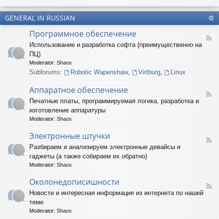
u
-
n
m
T
t
(
GENERAL IN RUSSIAN
e
e
R
r
r
Программное обеспечение
U
n
(
F
S
a
Использование и разработка софта (преимущественно на
R
e
)
r
U
ПЦ)
e
y
S
d
Moderator:
Shaos
(
)
-
Subforums:
Robotic Wapenshaw
,
Virtburg
,
Linux
R
П
U
р
Аппаратное обеспечение
S
о
F
)
Печатные платы, программируемая логика, разработка и
г
e
р
изготовление аппаратуры
e
а
d
Moderator:
Shaos
м
-
м
А
Электронные штучки
н
F
п
Разбираем и анализируем электронные девайсы и
о
e
п
е
гаджеты (а также собираем их обратно)
e
а
о
d
р
Moderator:
Shaos
б
-
а
е
Э
Околонедописишности
т
F
с
л
н
Новости и интересная информация из интернета по нашей
e
п
е
о
теме
e
е
к
е
d
ч
т
Moderator:
Shaos
о
-
е
р