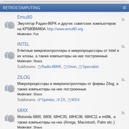
б
О
н
о
е
RETROCOMPUTING
к
и
н
с
о
е
н
п
Emu80
л
ы
е
F
о
е
Эмулятор Радио-86РК и других советских компьютеров
ч
e
н
ш
е
на КР580ВМ80А
http://www.emu80.org
e
е
т
н
d
Moderator:
Pyk
д
у
и
-
о
ч
е
E
INTEL
п
к
F
m
и
8-битные микроконтроллеры и микропроцессоры от Intel и
и
e
u
с
их клоны, а также компьютеры на них построенные
e
8
и
d
0
Moderator:
Shaos
ш
-
Subforums:
Radio-86RK
,
Orion
,
Specialist
н
I
о
N
ZILOG
с
T
F
т
Микропроцессоры и микроконтроллеры от фирмы Zilog, а
E
e
и
L
также компьютеры на них построенные
e
d
Moderator:
Shaos
-
Subforums:
Sprinter
,
ZX
,
MSX
Z
I
68XX
L
F
Motorola 6800, 6809, 68HC05, 68HC08, 68HC11 и m68k, а
O
e
G
также компьютеры на них (Amiga, Macintosh, Palm etc.)
e
d
Moderator:
Shaos