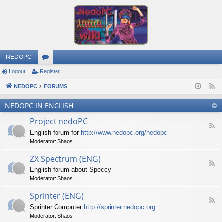
NEDOPC
Logout
Register
or
NEDOPC
u
FORUMS
F
e
m
NEDOPC IN ENGLISH
e
s
Project nedoPC
d
F
English forum for
http://www.nedopc.org/nedopc
e
Moderator:
Shaos
e
d
ZX Spectrum (ENG)
-
F
P
English forum about Speccy
e
r
Moderator:
Shaos
e
o
d
j
Sprinter (ENG)
-
e
F
Z
c
Sprinter Computer
http://sprinter.nedopc.org
e
X
t
Moderator:
Shaos
e
S
n