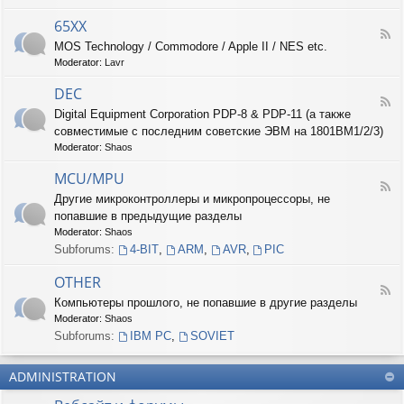
-
6
65XX
F
8
MOS Technology / Commodore / Apple II / NES etc.
e
X
Moderator:
Lavr
e
X
d
DEC
-
F
6
Digital Equipment Corporation PDP-8 & PDP-11 (а также
e
5
совместимые с последним советские ЭВМ на 1801ВМ1/2/3)
e
X
d
Moderator:
Shaos
X
-
D
MCU/MPU
F
E
Другие микроконтроллеры и микропроцессоры, не
e
C
попавшие в предыдущие разделы
e
d
Moderator:
Shaos
-
Subforums:
4-BIT
,
ARM
,
AVR
,
PIC
M
C
OTHER
U
F
Компьютеры прошлого, не попавшие в другие разделы
/
e
M
Moderator:
Shaos
e
P
d
Subforums:
IBM PC
,
SOVIET
U
-
O
ADMINISTRATION
T
H