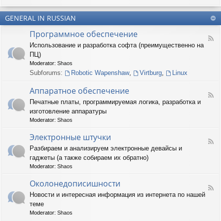
u
-
n
m
T
t
(
GENERAL IN RUSSIAN
e
e
R
r
r
Программное обеспечение
U
n
(
F
S
a
Использование и разработка софта (преимущественно на
R
e
)
r
U
ПЦ)
e
y
S
d
Moderator:
Shaos
(
)
-
Subforums:
Robotic Wapenshaw
,
Virtburg
,
Linux
R
П
U
р
Аппаратное обеспечение
S
о
F
)
Печатные платы, программируемая логика, разработка и
г
e
р
изготовление аппаратуры
e
а
d
Moderator:
Shaos
м
-
м
А
Электронные штучки
н
F
п
Разбираем и анализируем электронные девайсы и
о
e
п
е
гаджеты (а также собираем их обратно)
e
а
о
d
р
Moderator:
Shaos
б
-
а
е
Э
Околонедописишности
т
F
с
л
н
Новости и интересная информация из интернета по нашей
e
п
е
о
теме
e
е
к
е
d
ч
т
Moderator:
Shaos
о
-
е
р