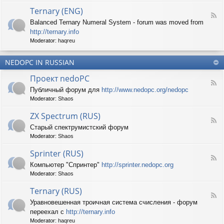
d
p
e
Ternary (ENG)
-
e
d
F
S
c
Balanced Ternary Numeral System - forum was moved from
o
e
p
t
P
http://ternary.info
e
r
r
C
d
Moderator:
haqreu
i
u
-
n
m
T
t
(
NEDOPC IN RUSSIAN
e
e
E
r
r
Проект nedoPC
N
n
(
F
G
a
Публичный форум для
http://www.nedopc.org/nedopc
E
e
)
r
N
Moderator:
Shaos
e
y
G
d
(
ZX Spectrum (RUS)
)
-
E
F
П
Старый спектрумистский форум
N
e
р
G
Moderator:
Shaos
e
о
)
d
е
Sprinter (RUS)
-
к
F
Z
т
Компьютер "Спринтер"
http://sprinter.nedopc.org
e
X
n
Moderator:
Shaos
e
S
e
d
p
d
Ternary (RUS)
-
e
o
F
S
c
Уравновешенная троичная система счисления - форум
P
e
p
t
C
переехал с
http://ternary.info
e
r
r
d
Moderator:
haqreu
i