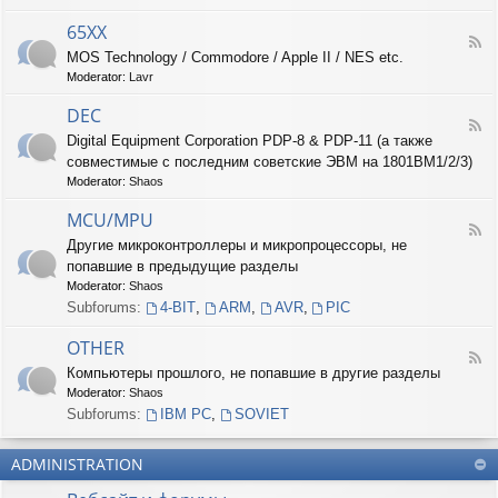
-
6
65XX
F
8
MOS Technology / Commodore / Apple II / NES etc.
e
X
Moderator:
Lavr
e
X
d
DEC
-
F
6
Digital Equipment Corporation PDP-8 & PDP-11 (а также
e
5
совместимые с последним советские ЭВМ на 1801ВМ1/2/3)
e
X
d
Moderator:
Shaos
X
-
D
MCU/MPU
F
E
Другие микроконтроллеры и микропроцессоры, не
e
C
попавшие в предыдущие разделы
e
d
Moderator:
Shaos
-
Subforums:
4-BIT
,
ARM
,
AVR
,
PIC
M
C
OTHER
U
F
Компьютеры прошлого, не попавшие в другие разделы
/
e
M
Moderator:
Shaos
e
P
d
Subforums:
IBM PC
,
SOVIET
U
-
O
ADMINISTRATION
T
H