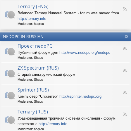
d
p
e
Ternary (ENG)
-
e
d
F
S
c
Balanced Ternary Numeral System - forum was moved from
o
e
p
t
P
http://ternary.info
e
r
r
C
d
Moderator:
haqreu
i
u
-
n
m
T
t
(
NEDOPC IN RUSSIAN
e
e
E
r
r
Проект nedoPC
N
n
(
F
G
a
Публичный форум для
http://www.nedopc.org/nedopc
E
e
)
r
N
Moderator:
Shaos
e
y
G
d
(
ZX Spectrum (RUS)
)
-
E
F
П
Старый спектрумистский форум
N
e
р
G
Moderator:
Shaos
e
о
)
d
е
Sprinter (RUS)
-
к
F
Z
т
Компьютер "Спринтер"
http://sprinter.nedopc.org
e
X
n
Moderator:
Shaos
e
S
e
d
p
d
Ternary (RUS)
-
e
o
F
S
c
Уравновешенная троичная система счисления - форум
P
e
p
t
C
переехал с
http://ternary.info
e
r
r
d
Moderator:
haqreu
i