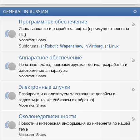
u
-
n
m
T
t
(
GENERAL IN RUSSIAN
e
e
R
r
r
Программное обеспечение
U
n
(
F
S
a
Использование и разработка софта (преимущественно на
R
e
)
r
U
ПЦ)
e
y
S
d
Moderator:
Shaos
(
)
-
Subforums:
Robotic Wapenshaw
,
Virtburg
,
Linux
R
П
U
р
Аппаратное обеспечение
S
о
F
)
Печатные платы, программируемая логика, разработка и
г
e
р
изготовление аппаратуры
e
а
d
Moderator:
Shaos
м
-
м
А
Электронные штучки
н
F
п
Разбираем и анализируем электронные девайсы и
о
e
п
е
гаджеты (а также собираем их обратно)
e
а
о
d
р
Moderator:
Shaos
б
-
а
е
Э
Околонедописишности
т
F
с
л
н
Новости и интересная информация из интернета по нашей
e
п
е
о
теме
e
е
к
е
d
ч
т
Moderator:
Shaos
о
-
е
р