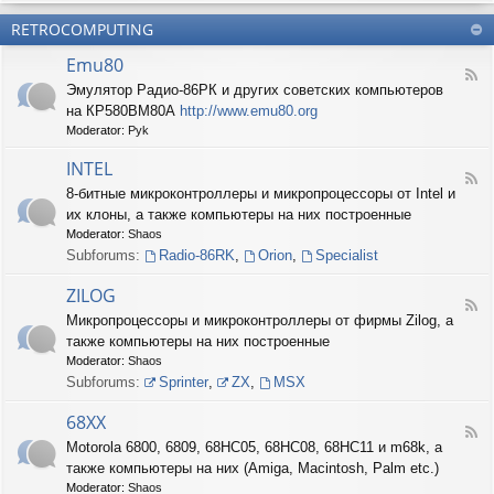
б
О
н
о
е
RETROCOMPUTING
к
и
н
с
о
е
н
п
Emu80
л
ы
е
F
о
е
Эмулятор Радио-86РК и других советских компьютеров
ч
e
н
ш
е
на КР580ВМ80А
http://www.emu80.org
e
е
т
н
d
Moderator:
Pyk
д
у
и
-
о
ч
е
E
INTEL
п
к
F
m
и
8-битные микроконтроллеры и микропроцессоры от Intel и
и
e
u
с
их клоны, а также компьютеры на них построенные
e
8
и
d
0
Moderator:
Shaos
ш
-
Subforums:
Radio-86RK
,
Orion
,
Specialist
н
I
о
N
ZILOG
с
T
F
т
Микропроцессоры и микроконтроллеры от фирмы Zilog, а
E
e
и
L
также компьютеры на них построенные
e
d
Moderator:
Shaos
-
Subforums:
Sprinter
,
ZX
,
MSX
Z
I
68XX
L
F
Motorola 6800, 6809, 68HC05, 68HC08, 68HC11 и m68k, а
O
e
G
также компьютеры на них (Amiga, Macintosh, Palm etc.)
e
d
Moderator:
Shaos