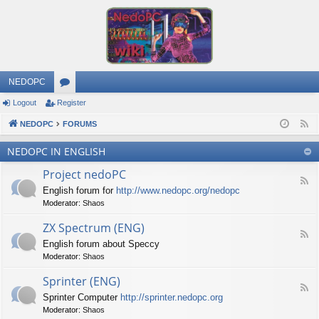
NEDOPC
Logout
Register
or
NEDOPC
u
FORUMS
F
e
m
NEDOPC IN ENGLISH
e
s
Project nedoPC
d
F
English forum for
http://www.nedopc.org/nedopc
e
Moderator:
Shaos
e
d
ZX Spectrum (ENG)
-
F
P
English forum about Speccy
e
r
Moderator:
Shaos
e
o
d
j
Sprinter (ENG)
-
e
F
Z
c
Sprinter Computer
http://sprinter.nedopc.org
e
X
t
Moderator:
Shaos
e
S
n