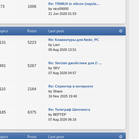
Re: TRIMUX in silicon (regula…
73
1006
by
nico59000
21 Jun 2026 01:53
opics
Posts
Last post
Re: Клавиатуры для Nedo_PC
131
5223
by
Lavr
05 Aug 2026 13:51
Re: Sinclair-джойстики для Z-…
491
5267
by
SKV
07 Aug 2026 04:57
Re: Спринтер в интернете
110
2164
by
Shaos
16 Nov 2025 19:40
Re: Телеграф Шиллинга
185
6375
by
BEPTEP
07 Aug 2026 06:16
opics
Posts
Last post