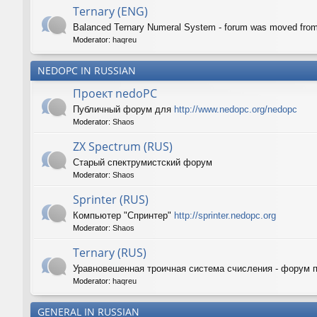
Ternary (ENG)
Balanced Ternary Numeral System - forum was moved fro
Moderator:
haqreu
NEDOPC IN RUSSIAN
Проект nedoPC
Публичный форум для
http://www.nedopc.org/nedopc
Moderator:
Shaos
ZX Spectrum (RUS)
Старый спектрумистский форум
Moderator:
Shaos
Sprinter (RUS)
Компьютер "Спринтер"
http://sprinter.nedopc.org
Moderator:
Shaos
Ternary (RUS)
Уравновешенная троичная система счисления - форум 
Moderator:
haqreu
GENERAL IN RUSSIAN