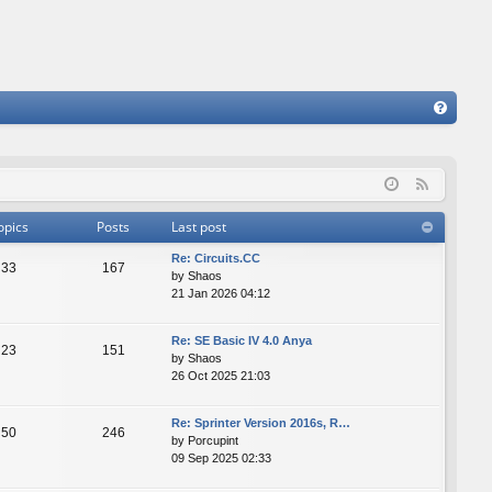
FA
Q
F
e
opics
Posts
Last post
e
Re: Сircuits.СС
d
33
167
by
Shaos
21 Jan 2026 04:12
Re: SE Basic IV 4.0 Anya
23
151
by
Shaos
26 Oct 2025 21:03
Re: Sprinter Version 2016s, R…
50
246
by
Porcupint
09 Sep 2025 02:33