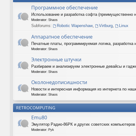
Программное обеспечение
Использование и разработка софта (преимущественно 
Moderator:
Shaos
Subforums:
Robotic Wapenshaw
,
Virtburg
,
Linux
Аппаратное обеспечение
Печатные платы, программируемая логика, разработка 
Moderator:
Shaos
Электронные штучки
Разбираем и анализируем электронные девайсы и гадже
Moderator:
Shaos
Околонедописишности
Новости и интересная информация из интернета по наш
Moderator:
Shaos
RETROCOMPUTING
Emu80
Эмулятор Радио-86РК и других советских компьютеро
Moderator:
Pyk