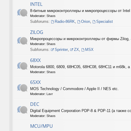
INTEL
8-битные микроконтроллеры и микропроцессоры от Intel
Moderator:
Shaos
Subforums:
Radio-86RK
,
Orion
,
Specialist
ZILOG
Микропроцессоры и микроконтроллеры от фирмы Zilog, 
Moderator:
Shaos
Subforums:
Sprinter
,
ZX
,
MSX
68XX
Motorola 6800, 6809, 68HC05, 68HC08, 68HC11 и m68k, а 
Moderator:
Shaos
65XX
MOS Technology / Commodore / Apple II / NES etc.
Moderator:
Lavr
DEC
Digital Equipment Corporation PDP-8 & PDP-11 (а такж
Moderator:
Shaos
MCU/MPU