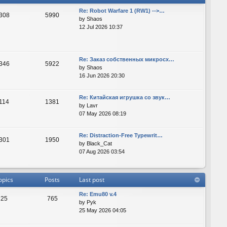
Re: Robot Warfare 1 (RW1) -->…
308
5990
by
Shaos
12 Jul 2026 10:37
Re: Заказ собственных микросх…
346
5922
by
Shaos
16 Jun 2026 20:30
Re: Китайская игрушка со звук…
114
1381
by
Lavr
07 May 2026 08:19
Re: Distraction-Free Typewrit…
301
1950
by
Black_Cat
07 Aug 2026 03:54
opics
Posts
Last post
Re: Emu80 v.4
25
765
by
Pyk
25 May 2026 04:05