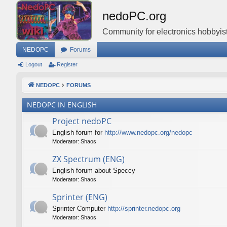
nedoPC.org
Community for electronics hobbyist
NEDOPC
Forums
Logout
Register
NEDOPC
FORUMS
NEDOPC IN ENGLISH
Project nedoPC
English forum for
http://www.nedopc.org/nedopc
Moderator:
Shaos
ZX Spectrum (ENG)
English forum about Speccy
Moderator:
Shaos
Sprinter (ENG)
Sprinter Computer
http://sprinter.nedopc.org
Moderator:
Shaos