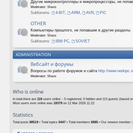
Другие микроконтроллеры и микропроцессоры, не поп
Moderator:
Shaos
Subforums:
4-BIT
,
ARM
,
AVR
,
PIC
OTHER
Компьютеры прошлого, не попавшие в другие разделы
Moderator:
Shaos
Subforums:
IBM PC
,
SOVIET
ADMINISTRATION
Вебсайт и форумы
Вопросы по работе форумов и сайта
http://www.nedopc.o
Moderator:
Shaos
Who is online
In total there are
118
users online :: 5 registered, 0 hidden and 113 guests (based o
Most users ever online was
18379
on 12 Mar 2026 11:22
Statistics
Total posts
88519
• Total topics
5447
• Total members
6885
• Our newest member