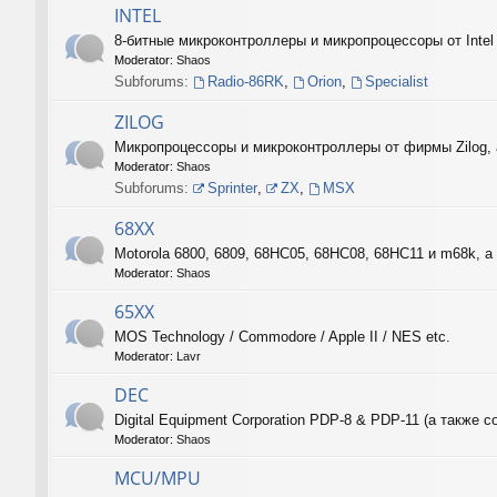
INTEL
8-битные микроконтроллеры и микропроцессоры от Intel
Moderator:
Shaos
Subforums:
Radio-86RK
,
Orion
,
Specialist
ZILOG
Микропроцессоры и микроконтроллеры от фирмы Zilog, 
Moderator:
Shaos
Subforums:
Sprinter
,
ZX
,
MSX
68XX
Motorola 6800, 6809, 68HC05, 68HC08, 68HC11 и m68k, а 
Moderator:
Shaos
65XX
MOS Technology / Commodore / Apple II / NES etc.
Moderator:
Lavr
DEC
Digital Equipment Corporation PDP-8 & PDP-11 (а такж
Moderator:
Shaos
MCU/MPU