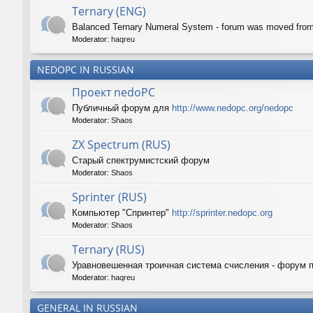
Ternary (ENG)
Balanced Ternary Numeral System - forum was moved fro
Moderator:
haqreu
NEDOPC IN RUSSIAN
Проект nedoPC
Публичный форум для
http://www.nedopc.org/nedopc
Moderator:
Shaos
ZX Spectrum (RUS)
Старый спектрумистский форум
Moderator:
Shaos
Sprinter (RUS)
Компьютер "Спринтер"
http://sprinter.nedopc.org
Moderator:
Shaos
Ternary (RUS)
Уравновешенная троичная система счисления - форум 
Moderator:
haqreu
GENERAL IN RUSSIAN