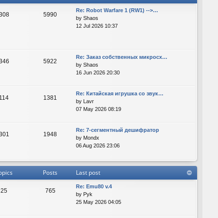
Re: Robot Warfare 1 (RW1) -->…
308
5990
by
Shaos
12 Jul 2026 10:37
Re: Заказ собственных микросх…
346
5922
by
Shaos
16 Jun 2026 20:30
Re: Китайская игрушка со звук…
114
1381
by
Lavr
07 May 2026 08:19
Re: 7-сегментный дешифратор
301
1948
by
Mondx
06 Aug 2026 23:06
opics
Posts
Last post
Re: Emu80 v.4
25
765
by
Pyk
25 May 2026 04:05