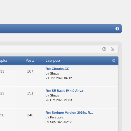
FA
Q
F
e
opics
Posts
Last post
e
Re: Сircuits.СС
d
33
167
by
Shaos
21 Jan 2026 04:12
Re: SE Basic IV 4.0 Anya
23
151
by
Shaos
26 Oct 2025 21:03
Re: Sprinter Version 2016s, R…
50
246
by
Porcupint
09 Sep 2025 02:33