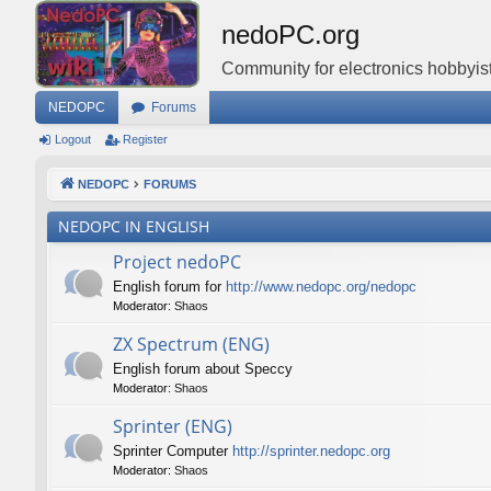
nedoPC.org
Community for electronics hobbyist
NEDOPC
Forums
Logout
Register
NEDOPC
FORUMS
NEDOPC IN ENGLISH
Project nedoPC
English forum for
http://www.nedopc.org/nedopc
Moderator:
Shaos
ZX Spectrum (ENG)
English forum about Speccy
Moderator:
Shaos
Sprinter (ENG)
Sprinter Computer
http://sprinter.nedopc.org
Moderator:
Shaos