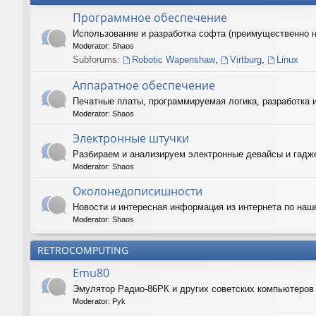
Программное обеспечение
Использование и разработка софта (преимущественно 
Moderator:
Shaos
Subforums:
Robotic Wapenshaw
,
Virtburg
,
Linux
Аппаратное обеспечение
Печатные платы, программируемая логика, разработка 
Moderator:
Shaos
Электронные штучки
Разбираем и анализируем электронные девайсы и гадже
Moderator:
Shaos
Околонедописишности
Новости и интересная информация из интернета по наш
Moderator:
Shaos
RETROCOMPUTING
Emu80
Эмулятор Радио-86РК и других советских компьютеро
Moderator:
Pyk