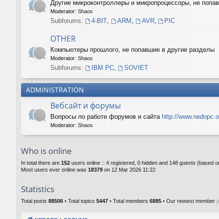
Другие микроконтроллеры и микропроцессоры, не поп
Moderator:
Shaos
Subforums:
4-BIT
,
ARM
,
AVR
,
PIC
OTHER
Компьютеры прошлого, не попавшие в другие разделы
Moderator:
Shaos
Subforums:
IBM PC
,
SOVIET
ADMINISTRATION
Вебсайт и форумы
Вопросы по работе форумов и сайта
http://www.nedopc.o
Moderator:
Shaos
Who is online
In total there are
152
users online :: 4 registered, 0 hidden and 148 guests (based o
Most users ever online was
18379
on 12 Mar 2026 11:22
Statistics
Total posts
88506
• Total topics
5447
• Total members
6885
• Our newest member