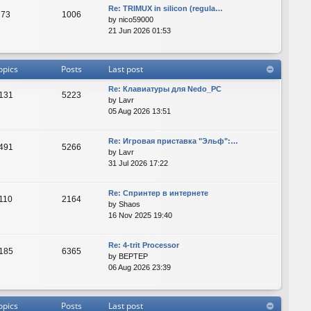
Re: TRIMUX in silicon (regula…
73
1006
by
nico59000
21 Jun 2026 01:53
opics
Posts
Last post
Re: Клавиатуры для Nedo_PC
131
5223
by
Lavr
05 Aug 2026 13:51
Re: Игровая приставка "Эльф":…
491
5266
by
Lavr
31 Jul 2026 17:22
Re: Спринтер в интернете
110
2164
by
Shaos
16 Nov 2025 19:40
Re: 4-trit Processor
185
6365
by
BEPTEP
06 Aug 2026 23:39
opics
Posts
Last post