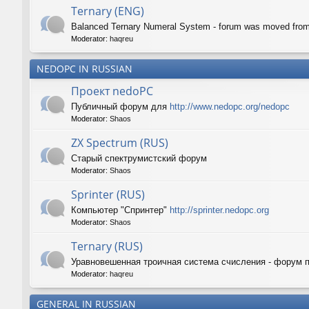
Ternary (ENG)
Balanced Ternary Numeral System - forum was moved fro
Moderator:
haqreu
NEDOPC IN RUSSIAN
Проект nedoPC
Публичный форум для
http://www.nedopc.org/nedopc
Moderator:
Shaos
ZX Spectrum (RUS)
Старый спектрумистский форум
Moderator:
Shaos
Sprinter (RUS)
Компьютер "Спринтер"
http://sprinter.nedopc.org
Moderator:
Shaos
Ternary (RUS)
Уравновешенная троичная система счисления - форум 
Moderator:
haqreu
GENERAL IN RUSSIAN