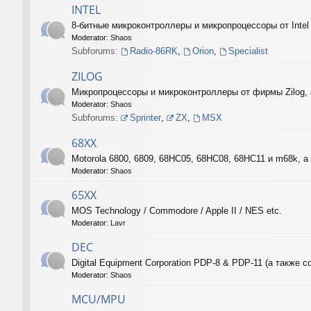
INTEL
8-битные микроконтроллеры и микропроцессоры от Intel
Moderator:
Shaos
Subforums:
Radio-86RK
,
Orion
,
Specialist
ZILOG
Микропроцессоры и микроконтроллеры от фирмы Zilog, 
Moderator:
Shaos
Subforums:
Sprinter
,
ZX
,
MSX
68XX
Motorola 6800, 6809, 68HC05, 68HC08, 68HC11 и m68k, а 
Moderator:
Shaos
65XX
MOS Technology / Commodore / Apple II / NES etc.
Moderator:
Lavr
DEC
Digital Equipment Corporation PDP-8 & PDP-11 (а такж
Moderator:
Shaos
MCU/MPU