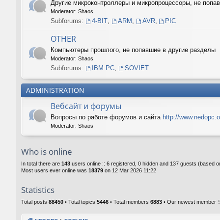
Другие микроконтроллеры и микропроцессоры, не поп
Moderator:
Shaos
Subforums:
4-BIT
,
ARM
,
AVR
,
PIC
OTHER
Компьютеры прошлого, не попавшие в другие разделы
Moderator:
Shaos
Subforums:
IBM PC
,
SOVIET
ADMINISTRATION
Вебсайт и форумы
Вопросы по работе форумов и сайта
http://www.nedopc.o
Moderator:
Shaos
Who is online
In total there are
143
users online :: 6 registered, 0 hidden and 137 guests (based o
Most users ever online was
18379
on 12 Mar 2026 11:22
Statistics
Total posts
88450
• Total topics
5446
• Total members
6883
• Our newest member