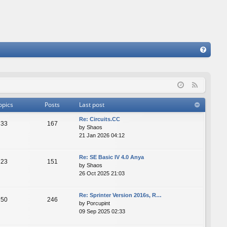
FA
Q
F
e
opics
Posts
Last post
e
Re: Сircuits.СС
d
33
167
by
Shaos
21 Jan 2026 04:12
Re: SE Basic IV 4.0 Anya
23
151
by
Shaos
26 Oct 2025 21:03
Re: Sprinter Version 2016s, R…
50
246
by
Porcupint
09 Sep 2025 02:33