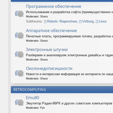
Программное обеспечение
Использование и разработка софта (преимущественно 
Moderator:
Shaos
Subforums:
Robotic Wapenshaw
,
Virtburg
,
Linux
Аппаратное обеспечение
Печатные платы, программируемая логика, разработка 
Moderator:
Shaos
Электронные штучки
Разбираем и анализируем электронные девайсы и гадже
Moderator:
Shaos
Околонедописишности
Новости и интересная информация из интернета по наш
Moderator:
Shaos
RETROCOMPUTING
Emu80
Эмулятор Радио-86РК и других советских компьютеро
Moderator:
Pyk