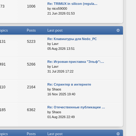
Re: TRIMUX in silicon (regula…
73
1006
by
nico59000
21 Jun 2026 01:53
opics
Posts
Last post
Re: Клавиатуры для Nedo_PC
131
5223
by
Lavr
05 Aug 2026 13:51
Re: Игровая приставка "Эльф":…
491
5266
by
Lavr
31 Jul 2026 17:22
Re: Спринтер в интернете
110
2164
by
Shaos
16 Nov 2025 19:40
Re: Отечественные публикации …
185
6362
by
Shaos
01 Aug 2026 22:49
opics
Posts
Last post