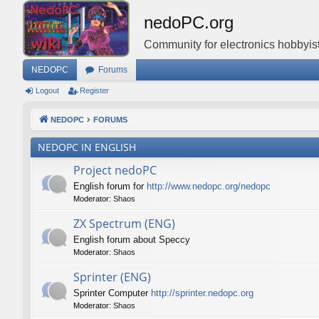
nedoPC.org
Community for electronics hobbyist
NEDOPC
Forums
Logout
Register
NEDOPC
FORUMS
NEDOPC IN ENGLISH
Project nedoPC
English forum for
http://www.nedopc.org/nedopc
Moderator:
Shaos
ZX Spectrum (ENG)
English forum about Speccy
Moderator:
Shaos
Sprinter (ENG)
Sprinter Computer
http://sprinter.nedopc.org
Moderator:
Shaos