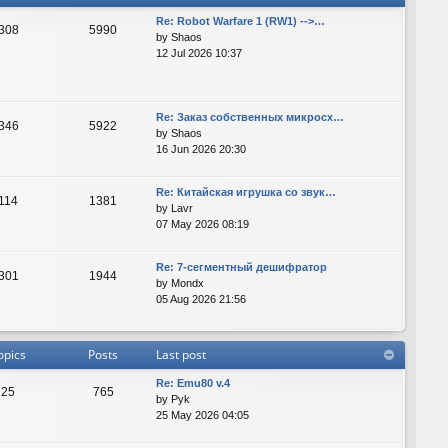
Re: Robot Warfare 1 (RW1) -->…
308
5990
by
Shaos
12 Jul 2026 10:37
Re: Заказ собственных микросх…
346
5922
by
Shaos
16 Jun 2026 20:30
Re: Китайская игрушка со звук…
114
1381
by
Lavr
07 May 2026 08:19
Re: 7-сегментный дешифратор
301
1944
by
Mondx
05 Aug 2026 21:56
opics
Posts
Last post
Re: Emu80 v.4
25
765
by
Pyk
25 May 2026 04:05