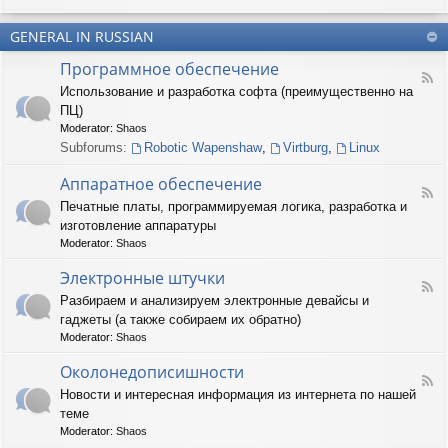
u
-
n
m
T
t
(
GENERAL IN RUSSIAN
e
e
R
r
r
Программное обеспечение
U
n
(
F
S
a
Использование и разработка софта (преимущественно на
R
e
)
r
U
ПЦ)
e
y
S
d
Moderator:
Shaos
(
)
-
Subforums:
Robotic Wapenshaw
,
Virtburg
,
Linux
R
П
U
р
Аппаратное обеспечение
S
о
F
)
Печатные платы, программируемая логика, разработка и
г
e
р
изготовление аппаратуры
e
а
d
Moderator:
Shaos
м
-
м
А
Электронные штучки
н
F
п
Разбираем и анализируем электронные девайсы и
о
e
п
е
гаджеты (а также собираем их обратно)
e
а
о
d
р
Moderator:
Shaos
б
-
а
е
Э
Околонедописишности
т
F
с
л
н
Новости и интересная информация из интернета по нашей
e
п
е
о
теме
e
е
к
е
d
ч
т
Moderator:
Shaos
о
-
е
р