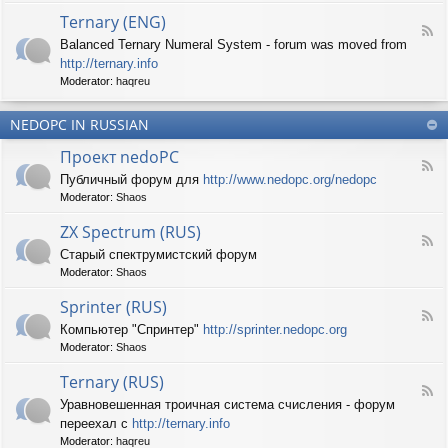
d
p
e
Ternary (ENG)
-
e
d
F
S
c
Balanced Ternary Numeral System - forum was moved from
o
e
p
t
P
http://ternary.info
e
r
r
C
d
Moderator:
haqreu
i
u
-
n
m
T
t
(
NEDOPC IN RUSSIAN
e
e
E
r
r
Проект nedoPC
N
n
(
F
G
a
Публичный форум для
http://www.nedopc.org/nedopc
E
e
)
r
N
Moderator:
Shaos
e
y
G
d
(
ZX Spectrum (RUS)
)
-
E
F
П
Старый спектрумистский форум
N
e
р
G
Moderator:
Shaos
e
о
)
d
е
Sprinter (RUS)
-
к
F
Z
т
Компьютер "Спринтер"
http://sprinter.nedopc.org
e
X
n
Moderator:
Shaos
e
S
e
d
p
d
Ternary (RUS)
-
e
o
F
S
c
Уравновешенная троичная система счисления - форум
P
e
p
t
C
переехал с
http://ternary.info
e
r
r
d
Moderator:
haqreu
i