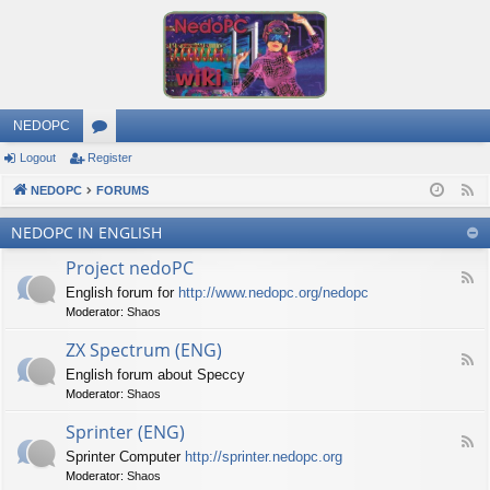
NEDOPC
Logout
Register
or
NEDOPC
u
FORUMS
F
e
m
NEDOPC IN ENGLISH
e
s
Project nedoPC
d
F
English forum for
http://www.nedopc.org/nedopc
e
Moderator:
Shaos
e
d
ZX Spectrum (ENG)
-
F
P
English forum about Speccy
e
r
Moderator:
Shaos
e
o
d
j
Sprinter (ENG)
-
e
F
Z
c
Sprinter Computer
http://sprinter.nedopc.org
e
X
t
Moderator:
Shaos
e
S
n