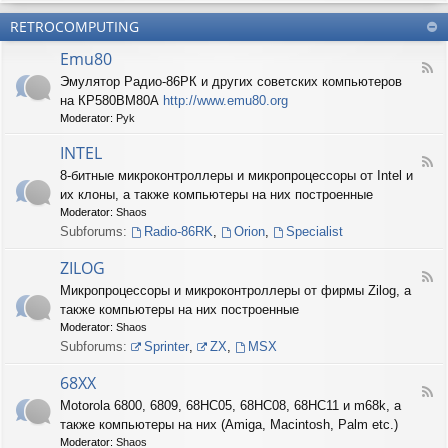
б
О
н
о
е
RETROCOMPUTING
к
и
н
с
о
е
н
п
Emu80
л
ы
е
F
о
е
Эмулятор Радио-86РК и других советских компьютеров
ч
e
н
ш
е
на КР580ВМ80А
http://www.emu80.org
e
е
т
н
d
Moderator:
Pyk
д
у
и
-
о
ч
е
E
INTEL
п
к
F
m
и
8-битные микроконтроллеры и микропроцессоры от Intel и
и
e
u
с
их клоны, а также компьютеры на них построенные
e
8
и
d
0
Moderator:
Shaos
ш
-
Subforums:
Radio-86RK
,
Orion
,
Specialist
н
I
о
N
ZILOG
с
T
F
т
Микропроцессоры и микроконтроллеры от фирмы Zilog, а
E
e
и
L
также компьютеры на них построенные
e
d
Moderator:
Shaos
-
Subforums:
Sprinter
,
ZX
,
MSX
Z
I
68XX
L
F
Motorola 6800, 6809, 68HC05, 68HC08, 68HC11 и m68k, а
O
e
G
также компьютеры на них (Amiga, Macintosh, Palm etc.)
e
d
Moderator:
Shaos