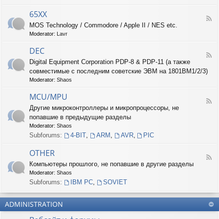
-
6
65XX
F
8
MOS Technology / Commodore / Apple II / NES etc.
e
X
Moderator:
Lavr
e
X
d
DEC
-
F
6
Digital Equipment Corporation PDP-8 & PDP-11 (а также
e
5
совместимые с последним советские ЭВМ на 1801ВМ1/2/3)
e
X
d
Moderator:
Shaos
X
-
D
MCU/MPU
F
E
Другие микроконтроллеры и микропроцессоры, не
e
C
попавшие в предыдущие разделы
e
d
Moderator:
Shaos
-
Subforums:
4-BIT
,
ARM
,
AVR
,
PIC
M
C
OTHER
U
F
Компьютеры прошлого, не попавшие в другие разделы
/
e
M
Moderator:
Shaos
e
P
d
Subforums:
IBM PC
,
SOVIET
U
-
O
ADMINISTRATION
T
H