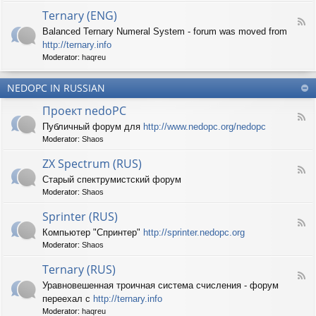
d
p
e
Ternary (ENG)
-
e
d
F
S
c
Balanced Ternary Numeral System - forum was moved from
o
e
p
t
P
http://ternary.info
e
r
r
C
d
Moderator:
haqreu
i
u
-
n
m
T
t
(
NEDOPC IN RUSSIAN
e
e
E
r
r
Проект nedoPC
N
n
(
F
G
a
Публичный форум для
http://www.nedopc.org/nedopc
E
e
)
r
N
Moderator:
Shaos
e
y
G
d
(
ZX Spectrum (RUS)
)
-
E
F
П
Старый спектрумистский форум
N
e
р
G
Moderator:
Shaos
e
о
)
d
е
Sprinter (RUS)
-
к
F
Z
т
Компьютер "Спринтер"
http://sprinter.nedopc.org
e
X
n
Moderator:
Shaos
e
S
e
d
p
d
Ternary (RUS)
-
e
o
F
S
c
Уравновешенная троичная система счисления - форум
P
e
p
t
C
переехал с
http://ternary.info
e
r
r
d
Moderator:
haqreu
i