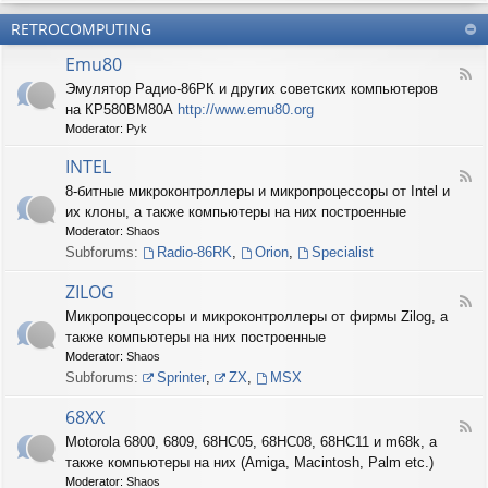
б
О
н
о
е
RETROCOMPUTING
к
и
н
с
о
е
н
п
Emu80
л
ы
е
F
о
е
Эмулятор Радио-86РК и других советских компьютеров
ч
e
н
ш
е
на КР580ВМ80А
http://www.emu80.org
e
е
т
н
d
Moderator:
Pyk
д
у
и
-
о
ч
е
E
INTEL
п
к
F
m
и
8-битные микроконтроллеры и микропроцессоры от Intel и
и
e
u
с
их клоны, а также компьютеры на них построенные
e
8
и
d
0
Moderator:
Shaos
ш
-
Subforums:
Radio-86RK
,
Orion
,
Specialist
н
I
о
N
ZILOG
с
T
F
т
Микропроцессоры и микроконтроллеры от фирмы Zilog, а
E
e
и
L
также компьютеры на них построенные
e
d
Moderator:
Shaos
-
Subforums:
Sprinter
,
ZX
,
MSX
Z
I
68XX
L
F
Motorola 6800, 6809, 68HC05, 68HC08, 68HC11 и m68k, а
O
e
G
также компьютеры на них (Amiga, Macintosh, Palm etc.)
e
d
Moderator:
Shaos