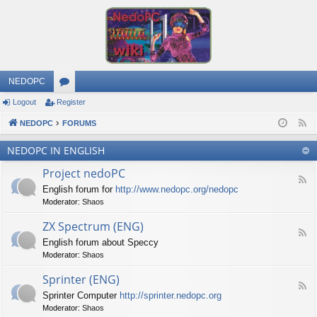
NEDOPC
Logout
Register
or
NEDOPC
u
FORUMS
F
e
m
NEDOPC IN ENGLISH
e
s
Project nedoPC
d
F
English forum for
http://www.nedopc.org/nedopc
e
Moderator:
Shaos
e
d
ZX Spectrum (ENG)
-
F
P
English forum about Speccy
e
r
Moderator:
Shaos
e
o
d
j
Sprinter (ENG)
-
e
F
Z
c
Sprinter Computer
http://sprinter.nedopc.org
e
X
t
Moderator:
Shaos
e
S
n