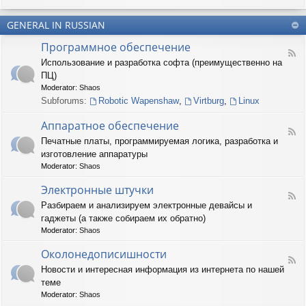
u
-
n
m
T
t
(
GENERAL IN RUSSIAN
e
e
R
r
r
Программное обеспечение
U
n
(
F
S
a
Использование и разработка софта (преимущественно на
R
e
)
r
U
ПЦ)
e
y
S
d
Moderator:
Shaos
(
)
-
Subforums:
Robotic Wapenshaw
,
Virtburg
,
Linux
R
П
U
р
Аппаратное обеспечение
S
о
F
)
Печатные платы, программируемая логика, разработка и
г
e
р
изготовление аппаратуры
e
а
d
Moderator:
Shaos
м
-
м
А
Электронные штучки
н
F
п
Разбираем и анализируем электронные девайсы и
о
e
п
е
гаджеты (а также собираем их обратно)
e
а
о
d
р
Moderator:
Shaos
б
-
а
е
Э
Околонедописишности
т
F
с
л
н
Новости и интересная информация из интернета по нашей
e
п
е
о
теме
e
е
к
е
d
ч
т
Moderator:
Shaos
о
-
е
р