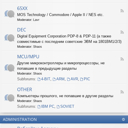
-
6
65XX
F
8
MOS Technology / Commodore / Apple II / NES etc.
e
X
Moderator:
Lavr
e
X
d
DEC
-
F
6
Digital Equipment Corporation PDP-8 & PDP-11 (а также
e
5
совместимые с последним советские ЭВМ на 1801ВМ1/2/3)
e
X
d
Moderator:
Shaos
X
-
D
MCU/MPU
F
E
Другие микроконтроллеры и микропроцессоры, не
e
C
попавшие в предыдущие разделы
e
d
Moderator:
Shaos
-
Subforums:
4-BIT
,
ARM
,
AVR
,
PIC
M
C
OTHER
U
F
Компьютеры прошлого, не попавшие в другие разделы
/
e
M
Moderator:
Shaos
e
P
d
Subforums:
IBM PC
,
SOVIET
U
-
O
ADMINISTRATION
T
H