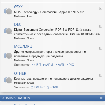
-
6
65XX
F
8
MOS Technology / Commodore / Apple II / NES etc.
e
X
Moderator:
Lavr
e
X
d
DEC
-
F
6
Digital Equipment Corporation PDP-8 & PDP-11 (а также
e
5
совместимые с последним советские ЭВМ на 1801ВМ1/2/3)
e
X
d
Moderator:
Shaos
X
-
D
MCU/MPU
F
E
Другие микроконтроллеры и микропроцессоры, не
e
C
попавшие в предыдущие разделы
e
d
Moderator:
Shaos
-
Subforums:
4-BIT
,
ARM
,
AVR
,
PIC
M
C
OTHER
U
F
Компьютеры прошлого, не попавшие в другие разделы
/
e
M
Moderator:
Shaos
e
P
d
Subforums:
IBM PC
,
SOVIET
U
-
O
ADMINISTRATION
T
H