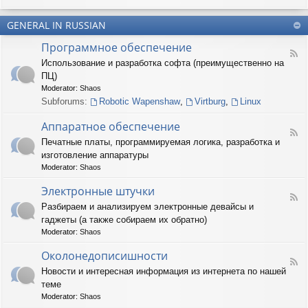
u
-
n
m
T
t
(
GENERAL IN RUSSIAN
e
e
R
r
r
Программное обеспечение
U
n
(
F
S
a
Использование и разработка софта (преимущественно на
R
e
)
r
U
ПЦ)
e
y
S
d
Moderator:
Shaos
(
)
-
Subforums:
Robotic Wapenshaw
,
Virtburg
,
Linux
R
П
U
р
Аппаратное обеспечение
S
о
F
)
Печатные платы, программируемая логика, разработка и
г
e
р
изготовление аппаратуры
e
а
d
Moderator:
Shaos
м
-
м
А
Электронные штучки
н
F
п
Разбираем и анализируем электронные девайсы и
о
e
п
е
гаджеты (а также собираем их обратно)
e
а
о
d
р
Moderator:
Shaos
б
-
а
е
Э
Околонедописишности
т
F
с
л
н
Новости и интересная информация из интернета по нашей
e
п
е
о
теме
e
е
к
е
d
ч
т
Moderator:
Shaos
о
-
е
р