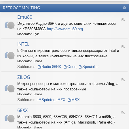
б
О
н
о
е
RETROCOMPUTING
к
и
н
с
о
е
н
п
Emu80
л
ы
е
F
о
е
Эмулятор Радио-86РК и других советских компьютеров
ч
e
н
ш
е
на КР580ВМ80А
http://www.emu80.org
e
е
т
н
d
Moderator:
Pyk
д
у
и
-
о
ч
е
E
INTEL
п
к
F
m
и
8-битные микроконтроллеры и микропроцессоры от Intel и
и
e
u
с
их клоны, а также компьютеры на них построенные
e
8
и
d
0
Moderator:
Shaos
ш
-
Subforums:
Radio-86RK
,
Orion
,
Specialist
н
I
о
N
ZILOG
с
T
F
т
Микропроцессоры и микроконтроллеры от фирмы Zilog, а
E
e
и
L
также компьютеры на них построенные
e
d
Moderator:
Shaos
-
Subforums:
Sprinter
,
ZX
,
MSX
Z
I
68XX
L
F
Motorola 6800, 6809, 68HC05, 68HC08, 68HC11 и m68k, а
O
e
G
также компьютеры на них (Amiga, Macintosh, Palm etc.)
e
d
Moderator:
Shaos