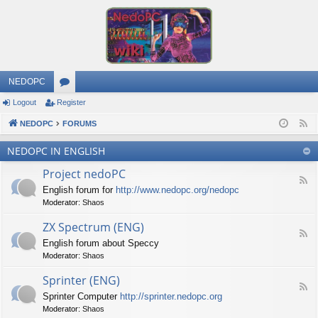
NEDOPC
Logout
Register
or
NEDOPC
u
FORUMS
F
e
m
NEDOPC IN ENGLISH
e
s
Project nedoPC
d
F
English forum for
http://www.nedopc.org/nedopc
e
Moderator:
Shaos
e
d
ZX Spectrum (ENG)
-
F
P
English forum about Speccy
e
r
Moderator:
Shaos
e
o
d
j
Sprinter (ENG)
-
e
F
Z
c
Sprinter Computer
http://sprinter.nedopc.org
e
X
t
Moderator:
Shaos
e
S
n