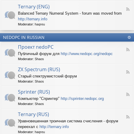
d
p
e
Ternary (ENG)
-
e
d
F
S
c
Balanced Ternary Numeral System - forum was moved from
o
e
p
t
P
http://ternary.info
e
r
r
C
d
Moderator:
haqreu
i
u
-
n
m
T
t
(
NEDOPC IN RUSSIAN
e
e
E
r
r
Проект nedoPC
N
n
(
F
G
a
Публичный форум для
http://www.nedopc.org/nedopc
E
e
)
r
N
Moderator:
Shaos
e
y
G
d
(
ZX Spectrum (RUS)
)
-
E
F
П
Старый спектрумистский форум
N
e
р
G
Moderator:
Shaos
e
о
)
d
е
Sprinter (RUS)
-
к
F
Z
т
Компьютер "Спринтер"
http://sprinter.nedopc.org
e
X
n
Moderator:
Shaos
e
S
e
d
p
d
Ternary (RUS)
-
e
o
F
S
c
Уравновешенная троичная система счисления - форум
P
e
p
t
C
переехал с
http://ternary.info
e
r
r
d
Moderator:
haqreu
i