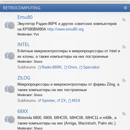
б
О
н
о
е
RETROCOMPUTING
к
и
н
с
о
е
н
п
Emu80
л
ы
е
F
о
е
Эмулятор Радио-86РК и других советских компьютеров
ч
e
н
ш
е
на КР580ВМ80А
http://www.emu80.org
e
е
т
н
d
Moderator:
Pyk
д
у
и
-
о
ч
е
E
INTEL
п
к
F
m
и
8-битные микроконтроллеры и микропроцессоры от Intel и
и
e
u
с
их клоны, а также компьютеры на них построенные
e
8
и
d
0
Moderator:
Shaos
ш
-
Subforums:
Radio-86RK
,
Orion
,
Specialist
н
I
о
N
ZILOG
с
T
F
т
Микропроцессоры и микроконтроллеры от фирмы Zilog, а
E
e
и
L
также компьютеры на них построенные
e
d
Moderator:
Shaos
-
Subforums:
Sprinter
,
ZX
,
MSX
Z
I
68XX
L
F
Motorola 6800, 6809, 68HC05, 68HC08, 68HC11 и m68k, а
O
e
G
также компьютеры на них (Amiga, Macintosh, Palm etc.)
e
d
Moderator:
Shaos