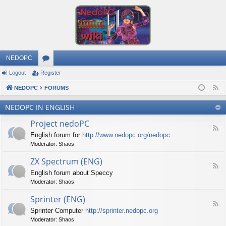
NEDOPC
Logout
Register
or
NEDOPC
u
FORUMS
F
e
m
NEDOPC IN ENGLISH
e
s
Project nedoPC
d
F
English forum for
http://www.nedopc.org/nedopc
e
Moderator:
Shaos
e
d
ZX Spectrum (ENG)
-
F
P
English forum about Speccy
e
r
Moderator:
Shaos
e
o
d
j
Sprinter (ENG)
-
e
F
Z
c
Sprinter Computer
http://sprinter.nedopc.org
e
X
t
Moderator:
Shaos
e
S
n