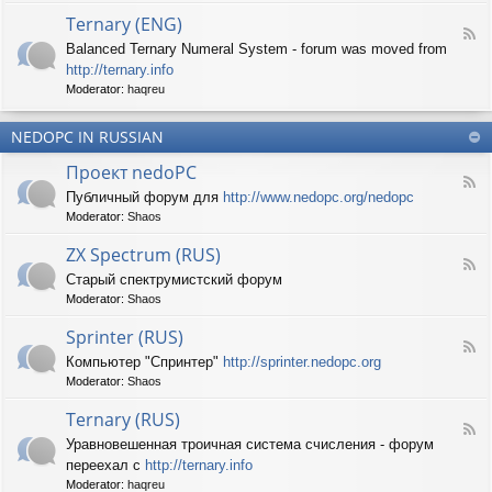
d
p
e
Ternary (ENG)
-
e
d
F
S
c
Balanced Ternary Numeral System - forum was moved from
o
e
p
t
P
http://ternary.info
e
r
r
C
d
Moderator:
haqreu
i
u
-
n
m
T
t
(
NEDOPC IN RUSSIAN
e
e
E
r
r
Проект nedoPC
N
n
(
F
G
a
Публичный форум для
http://www.nedopc.org/nedopc
E
e
)
r
N
Moderator:
Shaos
e
y
G
d
(
ZX Spectrum (RUS)
)
-
E
F
П
Старый спектрумистский форум
N
e
р
G
Moderator:
Shaos
e
о
)
d
е
Sprinter (RUS)
-
к
F
Z
т
Компьютер "Спринтер"
http://sprinter.nedopc.org
e
X
n
Moderator:
Shaos
e
S
e
d
p
d
Ternary (RUS)
-
e
o
F
S
c
Уравновешенная троичная система счисления - форум
P
e
p
t
C
переехал с
http://ternary.info
e
r
r
d
Moderator:
haqreu
i