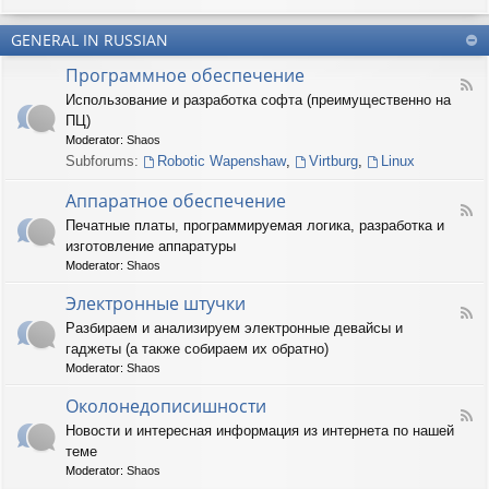
u
-
n
m
T
t
(
GENERAL IN RUSSIAN
e
e
R
r
r
Программное обеспечение
U
n
(
F
S
a
Использование и разработка софта (преимущественно на
R
e
)
r
U
ПЦ)
e
y
S
d
Moderator:
Shaos
(
)
-
Subforums:
Robotic Wapenshaw
,
Virtburg
,
Linux
R
П
U
р
Аппаратное обеспечение
S
о
F
)
Печатные платы, программируемая логика, разработка и
г
e
р
изготовление аппаратуры
e
а
d
Moderator:
Shaos
м
-
м
А
Электронные штучки
н
F
п
Разбираем и анализируем электронные девайсы и
о
e
п
е
гаджеты (а также собираем их обратно)
e
а
о
d
р
Moderator:
Shaos
б
-
а
е
Э
Околонедописишности
т
F
с
л
н
Новости и интересная информация из интернета по нашей
e
п
е
о
теме
e
е
к
е
d
ч
т
Moderator:
Shaos
о
-
е
р