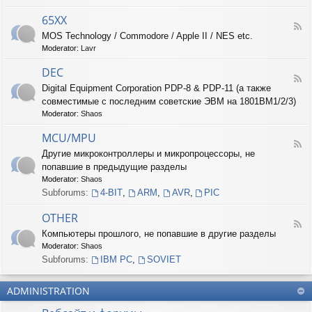
-
6
65XX
F
8
MOS Technology / Commodore / Apple II / NES etc.
e
X
Moderator:
Lavr
e
X
d
DEC
-
F
6
Digital Equipment Corporation PDP-8 & PDP-11 (а также
e
5
совместимые с последним советские ЭВМ на 1801ВМ1/2/3)
e
X
d
Moderator:
Shaos
X
-
D
MCU/MPU
F
E
Другие микроконтроллеры и микропроцессоры, не
e
C
попавшие в предыдущие разделы
e
d
Moderator:
Shaos
-
Subforums:
4-BIT
,
ARM
,
AVR
,
PIC
M
C
OTHER
U
F
Компьютеры прошлого, не попавшие в другие разделы
/
e
M
Moderator:
Shaos
e
P
d
Subforums:
IBM PC
,
SOVIET
U
-
O
ADMINISTRATION
T
H