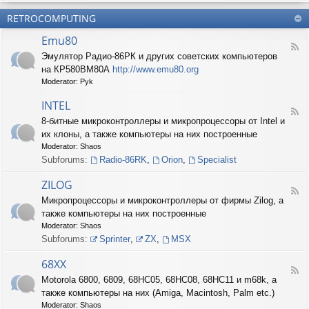
б
О
н
о
е
RETROCOMPUTING
к
и
н
с
о
е
н
п
Emu80
л
ы
е
F
о
е
Эмулятор Радио-86РК и других советских компьютеров
ч
e
н
ш
е
на КР580ВМ80А
http://www.emu80.org
e
е
т
н
d
Moderator:
Pyk
д
у
и
-
о
ч
е
E
INTEL
п
к
F
m
и
8-битные микроконтроллеры и микропроцессоры от Intel и
и
e
u
с
их клоны, а также компьютеры на них построенные
e
8
и
d
0
Moderator:
Shaos
ш
-
Subforums:
Radio-86RK
,
Orion
,
Specialist
н
I
о
N
ZILOG
с
T
F
т
Микропроцессоры и микроконтроллеры от фирмы Zilog, а
E
e
и
L
также компьютеры на них построенные
e
d
Moderator:
Shaos
-
Subforums:
Sprinter
,
ZX
,
MSX
Z
I
68XX
L
F
Motorola 6800, 6809, 68HC05, 68HC08, 68HC11 и m68k, а
O
e
G
также компьютеры на них (Amiga, Macintosh, Palm etc.)
e
d
Moderator:
Shaos