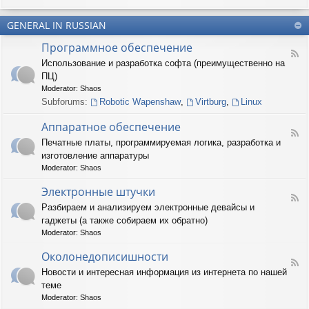
u
-
n
m
T
t
(
GENERAL IN RUSSIAN
e
e
R
r
r
Программное обеспечение
U
n
(
F
S
a
Использование и разработка софта (преимущественно на
R
e
)
r
U
ПЦ)
e
y
S
d
Moderator:
Shaos
(
)
-
Subforums:
Robotic Wapenshaw
,
Virtburg
,
Linux
R
П
U
р
Аппаратное обеспечение
S
о
F
)
Печатные платы, программируемая логика, разработка и
г
e
р
изготовление аппаратуры
e
а
d
Moderator:
Shaos
м
-
м
А
Электронные штучки
н
F
п
Разбираем и анализируем электронные девайсы и
о
e
п
е
гаджеты (а также собираем их обратно)
e
а
о
d
р
Moderator:
Shaos
б
-
а
е
Э
Околонедописишности
т
F
с
л
н
Новости и интересная информация из интернета по нашей
e
п
е
о
теме
e
е
к
е
d
ч
т
Moderator:
Shaos
о
-
е
р