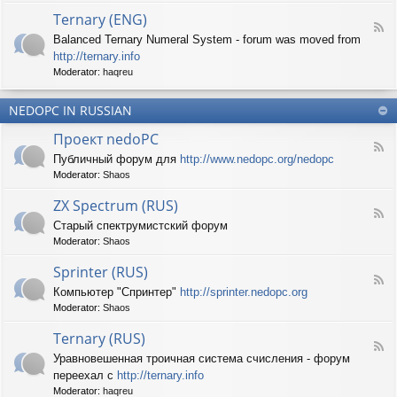
d
p
e
Ternary (ENG)
-
e
d
F
S
c
Balanced Ternary Numeral System - forum was moved from
o
e
p
t
P
http://ternary.info
e
r
r
C
d
Moderator:
haqreu
i
u
-
n
m
T
t
(
NEDOPC IN RUSSIAN
e
e
E
r
r
Проект nedoPC
N
n
(
F
G
a
Публичный форум для
http://www.nedopc.org/nedopc
E
e
)
r
N
Moderator:
Shaos
e
y
G
d
(
ZX Spectrum (RUS)
)
-
E
F
П
Старый спектрумистский форум
N
e
р
G
Moderator:
Shaos
e
о
)
d
е
Sprinter (RUS)
-
к
F
Z
т
Компьютер "Спринтер"
http://sprinter.nedopc.org
e
X
n
Moderator:
Shaos
e
S
e
d
p
d
Ternary (RUS)
-
e
o
F
S
c
Уравновешенная троичная система счисления - форум
P
e
p
t
C
переехал с
http://ternary.info
e
r
r
d
Moderator:
haqreu
i