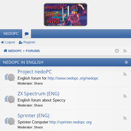
NEDOPC
Logout
Register
or
NEDOPC
u
FORUMS
F
e
m
NEDOPC IN ENGLISH
e
s
Project nedoPC
d
F
English forum for
http://www.nedopc.org/nedopc
e
Moderator:
Shaos
e
d
ZX Spectrum (ENG)
-
F
P
English forum about Speccy
e
r
Moderator:
Shaos
e
o
d
j
Sprinter (ENG)
-
e
F
Z
c
Sprinter Computer
http://sprinter.nedopc.org
e
X
t
Moderator:
Shaos
e
S
n