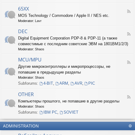
-
6
65XX
F
8
MOS Technology / Commodore / Apple II / NES etc.
e
X
Moderator:
Lavr
e
X
d
DEC
-
F
6
Digital Equipment Corporation PDP-8 & PDP-11 (а также
e
5
совместимые с последним советские ЭВМ на 1801ВМ1/2/3)
e
X
d
Moderator:
Shaos
X
-
D
MCU/MPU
F
E
Другие микроконтроллеры и микропроцессоры, не
e
C
попавшие в предыдущие разделы
e
d
Moderator:
Shaos
-
Subforums:
4-BIT
,
ARM
,
AVR
,
PIC
M
C
OTHER
U
F
Компьютеры прошлого, не попавшие в другие разделы
/
e
M
Moderator:
Shaos
e
P
d
Subforums:
IBM PC
,
SOVIET
U
-
O
ADMINISTRATION
T
H