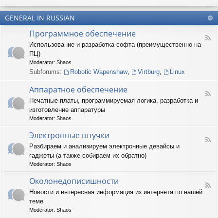
u
-
n
m
T
t
(
GENERAL IN RUSSIAN
e
e
R
r
r
Программное обеспечение
U
n
(
F
S
a
Использование и разработка софта (преимущественно на
R
e
)
r
U
ПЦ)
e
y
S
d
Moderator:
Shaos
(
)
-
Subforums:
Robotic Wapenshaw
,
Virtburg
,
Linux
R
П
U
р
Аппаратное обеспечение
S
о
F
)
Печатные платы, программируемая логика, разработка и
г
e
р
изготовление аппаратуры
e
а
d
Moderator:
Shaos
м
-
м
А
Электронные штучки
н
F
п
Разбираем и анализируем электронные девайсы и
о
e
п
е
гаджеты (а также собираем их обратно)
e
а
о
d
р
Moderator:
Shaos
б
-
а
е
Э
Околонедописишности
т
F
с
л
н
Новости и интересная информация из интернета по нашей
e
п
е
о
теме
e
е
к
е
d
ч
т
Moderator:
Shaos
о
-
е
р