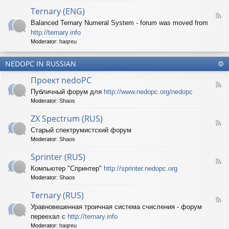
d
p
e
Ternary (ENG)
-
e
d
F
S
c
Balanced Ternary Numeral System - forum was moved from
o
e
p
t
P
http://ternary.info
e
r
r
C
d
Moderator:
haqreu
i
u
-
n
m
T
t
(
NEDOPC IN RUSSIAN
e
e
E
r
r
Проект nedoPC
N
n
(
F
G
a
Публичный форум для
http://www.nedopc.org/nedopc
E
e
)
r
N
Moderator:
Shaos
e
y
G
d
(
ZX Spectrum (RUS)
)
-
E
F
П
Старый спектрумистский форум
N
e
р
G
Moderator:
Shaos
e
о
)
d
е
Sprinter (RUS)
-
к
F
Z
т
Компьютер "Спринтер"
http://sprinter.nedopc.org
e
X
n
Moderator:
Shaos
e
S
e
d
p
d
Ternary (RUS)
-
e
o
F
S
c
Уравновешенная троичная система счисления - форум
P
e
p
t
C
переехал с
http://ternary.info
e
r
r
d
Moderator:
haqreu
i