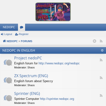
NEDOPC
Logout
Register
or
NEDOPC
u
FORUMS
F
e
m
NEDOPC IN ENGLISH
e
s
Project nedoPC
d
F
English forum for
http://www.nedopc.org/nedopc
e
Moderator:
Shaos
e
d
ZX Spectrum (ENG)
-
F
P
English forum about Speccy
e
r
Moderator:
Shaos
e
o
d
j
Sprinter (ENG)
-
e
F
Z
c
Sprinter Computer
http://sprinter.nedopc.org
e
X
t
Moderator:
Shaos
e
S
n