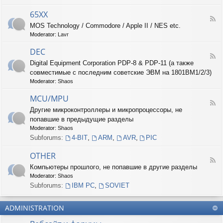
-
6
65XX
F
8
MOS Technology / Commodore / Apple II / NES etc.
e
X
Moderator:
Lavr
e
X
d
DEC
-
F
6
Digital Equipment Corporation PDP-8 & PDP-11 (а также
e
5
совместимые с последним советские ЭВМ на 1801ВМ1/2/3)
e
X
d
Moderator:
Shaos
X
-
D
MCU/MPU
F
E
Другие микроконтроллеры и микропроцессоры, не
e
C
попавшие в предыдущие разделы
e
d
Moderator:
Shaos
-
Subforums:
4-BIT
,
ARM
,
AVR
,
PIC
M
C
OTHER
U
F
Компьютеры прошлого, не попавшие в другие разделы
/
e
M
Moderator:
Shaos
e
P
d
Subforums:
IBM PC
,
SOVIET
U
-
O
ADMINISTRATION
T
H