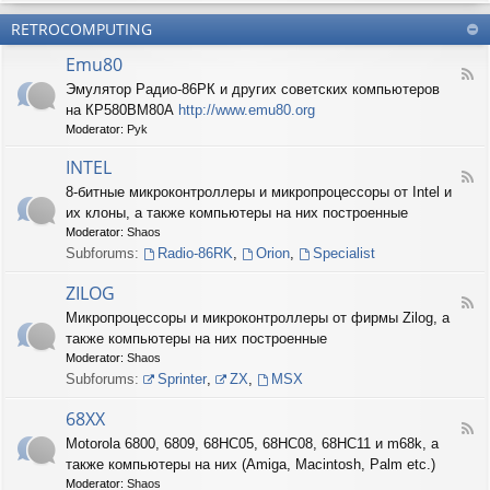
б
О
н
о
е
RETROCOMPUTING
к
и
н
с
о
е
н
п
Emu80
л
ы
е
F
о
е
Эмулятор Радио-86РК и других советских компьютеров
ч
e
н
ш
е
на КР580ВМ80А
http://www.emu80.org
e
е
т
н
d
Moderator:
Pyk
д
у
и
-
о
ч
е
E
INTEL
п
к
F
m
и
8-битные микроконтроллеры и микропроцессоры от Intel и
и
e
u
с
их клоны, а также компьютеры на них построенные
e
8
и
d
0
Moderator:
Shaos
ш
-
Subforums:
Radio-86RK
,
Orion
,
Specialist
н
I
о
N
ZILOG
с
T
F
т
Микропроцессоры и микроконтроллеры от фирмы Zilog, а
E
e
и
L
также компьютеры на них построенные
e
d
Moderator:
Shaos
-
Subforums:
Sprinter
,
ZX
,
MSX
Z
I
68XX
L
F
Motorola 6800, 6809, 68HC05, 68HC08, 68HC11 и m68k, а
O
e
G
также компьютеры на них (Amiga, Macintosh, Palm etc.)
e
d
Moderator:
Shaos