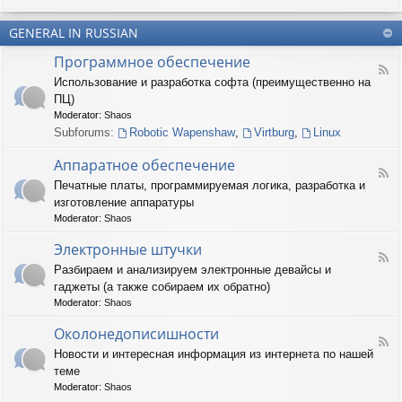
u
-
n
m
T
t
(
GENERAL IN RUSSIAN
e
e
R
r
r
Программное обеспечение
U
n
(
F
S
a
Использование и разработка софта (преимущественно на
R
e
)
r
U
ПЦ)
e
y
S
d
Moderator:
Shaos
(
)
-
Subforums:
Robotic Wapenshaw
,
Virtburg
,
Linux
R
П
U
р
Аппаратное обеспечение
S
о
F
)
Печатные платы, программируемая логика, разработка и
г
e
р
изготовление аппаратуры
e
а
d
Moderator:
Shaos
м
-
м
А
Электронные штучки
н
F
п
Разбираем и анализируем электронные девайсы и
о
e
п
е
гаджеты (а также собираем их обратно)
e
а
о
d
р
Moderator:
Shaos
б
-
а
е
Э
Околонедописишности
т
F
с
л
н
Новости и интересная информация из интернета по нашей
e
п
е
о
теме
e
е
к
е
d
ч
т
Moderator:
Shaos
о
-
е
р