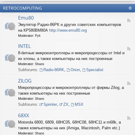
б
О
н
о
е
RETROCOMPUTING
к
и
н
с
о
е
н
п
Emu80
л
ы
е
F
о
е
Эмулятор Радио-86РК и других советских компьютеров
ч
e
н
ш
е
на КР580ВМ80А
http://www.emu80.org
e
е
т
н
d
Moderator:
Pyk
д
у
и
-
о
ч
е
E
INTEL
п
к
F
m
и
8-битные микроконтроллеры и микропроцессоры от Intel и
и
e
u
с
их клоны, а также компьютеры на них построенные
e
8
и
d
0
Moderator:
Shaos
ш
-
Subforums:
Radio-86RK
,
Orion
,
Specialist
н
I
о
N
ZILOG
с
T
F
т
Микропроцессоры и микроконтроллеры от фирмы Zilog, а
E
e
и
L
также компьютеры на них построенные
e
d
Moderator:
Shaos
-
Subforums:
Sprinter
,
ZX
,
MSX
Z
I
68XX
L
F
Motorola 6800, 6809, 68HC05, 68HC08, 68HC11 и m68k, а
O
e
G
также компьютеры на них (Amiga, Macintosh, Palm etc.)
e
d
Moderator:
Shaos