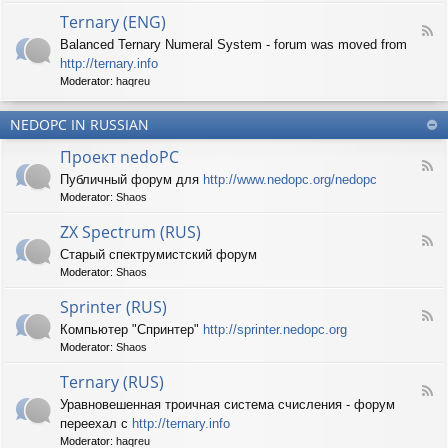
d
p
e
Ternary (ENG)
-
e
d
F
S
c
Balanced Ternary Numeral System - forum was moved from
o
e
p
t
P
http://ternary.info
e
r
r
C
d
Moderator:
haqreu
i
u
-
n
m
T
t
(
NEDOPC IN RUSSIAN
e
e
E
r
r
Проект nedoPC
N
n
(
F
G
a
Публичный форум для
http://www.nedopc.org/nedopc
E
e
)
r
N
Moderator:
Shaos
e
y
G
d
(
ZX Spectrum (RUS)
)
-
E
F
П
Старый спектрумистский форум
N
e
р
G
Moderator:
Shaos
e
о
)
d
е
Sprinter (RUS)
-
к
F
Z
т
Компьютер "Спринтер"
http://sprinter.nedopc.org
e
X
n
Moderator:
Shaos
e
S
e
d
p
d
Ternary (RUS)
-
e
o
F
S
c
Уравновешенная троичная система счисления - форум
P
e
p
t
C
переехал с
http://ternary.info
e
r
r
d
Moderator:
haqreu
i