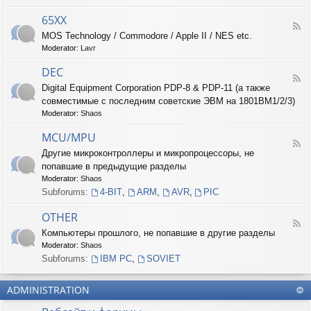
-
6
65XX
F
8
MOS Technology / Commodore / Apple II / NES etc.
e
X
Moderator:
Lavr
e
X
d
DEC
-
F
6
Digital Equipment Corporation PDP-8 & PDP-11 (а также
e
5
совместимые с последним советские ЭВМ на 1801ВМ1/2/3)
e
X
d
Moderator:
Shaos
X
-
D
MCU/MPU
F
E
Другие микроконтроллеры и микропроцессоры, не
e
C
попавшие в предыдущие разделы
e
d
Moderator:
Shaos
-
Subforums:
4-BIT
,
ARM
,
AVR
,
PIC
M
C
OTHER
U
F
Компьютеры прошлого, не попавшие в другие разделы
/
e
M
Moderator:
Shaos
e
P
d
Subforums:
IBM PC
,
SOVIET
U
-
O
ADMINISTRATION
T
H