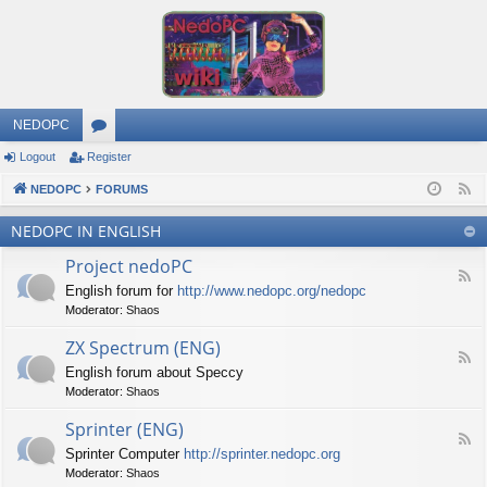
NEDOPC
Logout
Register
or
NEDOPC
u
FORUMS
F
e
m
NEDOPC IN ENGLISH
e
s
Project nedoPC
d
F
English forum for
http://www.nedopc.org/nedopc
e
Moderator:
Shaos
e
d
ZX Spectrum (ENG)
-
F
P
English forum about Speccy
e
r
Moderator:
Shaos
e
o
d
j
Sprinter (ENG)
-
e
F
Z
c
Sprinter Computer
http://sprinter.nedopc.org
e
X
t
Moderator:
Shaos
e
S
n