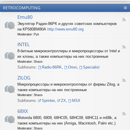
б
О
н
о
е
RETROCOMPUTING
к
и
н
с
о
е
н
п
Emu80
л
ы
е
F
о
е
Эмулятор Радио-86РК и других советских компьютеров
ч
e
н
ш
е
на КР580ВМ80А
http://www.emu80.org
e
е
т
н
d
Moderator:
Pyk
д
у
и
-
о
ч
е
E
INTEL
п
к
F
m
и
8-битные микроконтроллеры и микропроцессоры от Intel и
и
e
u
с
их клоны, а также компьютеры на них построенные
e
8
и
d
0
Moderator:
Shaos
ш
-
Subforums:
Radio-86RK
,
Orion
,
Specialist
н
I
о
N
ZILOG
с
T
F
т
Микропроцессоры и микроконтроллеры от фирмы Zilog, а
E
e
и
L
также компьютеры на них построенные
e
d
Moderator:
Shaos
-
Subforums:
Sprinter
,
ZX
,
MSX
Z
I
68XX
L
F
Motorola 6800, 6809, 68HC05, 68HC08, 68HC11 и m68k, а
O
e
G
также компьютеры на них (Amiga, Macintosh, Palm etc.)
e
d
Moderator:
Shaos