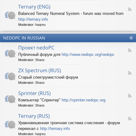
d
p
e
Ternary (ENG)
-
e
d
F
S
c
Balanced Ternary Numeral System - forum was moved from
o
e
p
t
P
http://ternary.info
e
r
r
C
d
Moderator:
haqreu
i
u
-
n
m
T
t
(
NEDOPC IN RUSSIAN
e
e
E
r
r
Проект nedoPC
N
n
(
F
G
a
Публичный форум для
http://www.nedopc.org/nedopc
E
e
)
r
N
Moderator:
Shaos
e
y
G
d
(
ZX Spectrum (RUS)
)
-
E
F
П
Старый спектрумистский форум
N
e
р
G
Moderator:
Shaos
e
о
)
d
е
Sprinter (RUS)
-
к
F
Z
т
Компьютер "Спринтер"
http://sprinter.nedopc.org
e
X
n
Moderator:
Shaos
e
S
e
d
p
d
Ternary (RUS)
-
e
o
F
S
c
Уравновешенная троичная система счисления - форум
P
e
p
t
C
переехал с
http://ternary.info
e
r
r
d
Moderator:
haqreu
i