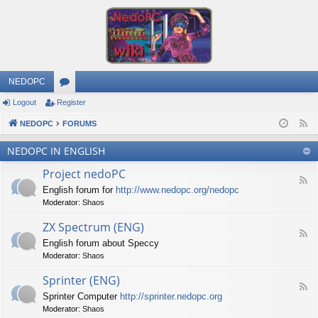
NEDOPC
Logout
Register
or
NEDOPC
u
FORUMS
F
e
m
NEDOPC IN ENGLISH
e
s
Project nedoPC
d
F
English forum for
http://www.nedopc.org/nedopc
e
Moderator:
Shaos
e
d
ZX Spectrum (ENG)
-
F
P
English forum about Speccy
e
r
Moderator:
Shaos
e
o
d
j
Sprinter (ENG)
-
e
F
Z
c
Sprinter Computer
http://sprinter.nedopc.org
e
X
t
Moderator:
Shaos
e
S
n