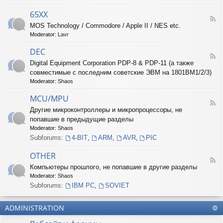
-
6
65XX
F
8
MOS Technology / Commodore / Apple II / NES etc.
e
X
Moderator:
Lavr
e
X
d
DEC
-
F
6
Digital Equipment Corporation PDP-8 & PDP-11 (а также
e
5
совместимые с последним советские ЭВМ на 1801ВМ1/2/3)
e
X
d
Moderator:
Shaos
X
-
D
MCU/MPU
F
E
Другие микроконтроллеры и микропроцессоры, не
e
C
попавшие в предыдущие разделы
e
d
Moderator:
Shaos
-
Subforums:
4-BIT
,
ARM
,
AVR
,
PIC
M
C
OTHER
U
F
Компьютеры прошлого, не попавшие в другие разделы
/
e
M
Moderator:
Shaos
e
P
d
Subforums:
IBM PC
,
SOVIET
U
-
O
ADMINISTRATION
T
H