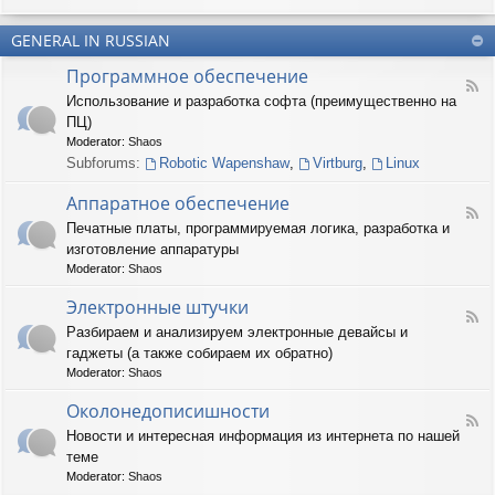
u
-
n
m
T
t
(
GENERAL IN RUSSIAN
e
e
R
r
r
Программное обеспечение
U
n
(
F
S
a
Использование и разработка софта (преимущественно на
R
e
)
r
U
ПЦ)
e
y
S
d
Moderator:
Shaos
(
)
-
Subforums:
Robotic Wapenshaw
,
Virtburg
,
Linux
R
П
U
р
Аппаратное обеспечение
S
о
F
)
Печатные платы, программируемая логика, разработка и
г
e
р
изготовление аппаратуры
e
а
d
Moderator:
Shaos
м
-
м
А
Электронные штучки
н
F
п
Разбираем и анализируем электронные девайсы и
о
e
п
е
гаджеты (а также собираем их обратно)
e
а
о
d
р
Moderator:
Shaos
б
-
а
е
Э
Околонедописишности
т
F
с
л
н
Новости и интересная информация из интернета по нашей
e
п
е
о
теме
e
е
к
е
d
ч
т
Moderator:
Shaos
о
-
е
р