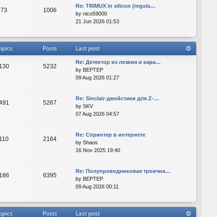
Re: TRIMUX in silicon (regula…
73
1006
by
nico59000
21 Jun 2026 01:53
opics
Posts
Last post
Re: Детектор из лезвия и кара…
130
5232
by
BEPTEP
09 Aug 2026 01:27
Re: Sinclair-джойстики для Z-…
491
5267
by
SKV
07 Aug 2026 04:57
Re: Спринтер в интернете
110
2164
by
Shaos
16 Nov 2025 19:40
Re: Полупроводниковая троична…
186
6395
by
BEPTEP
09 Aug 2026 00:11
opics
Posts
Last post