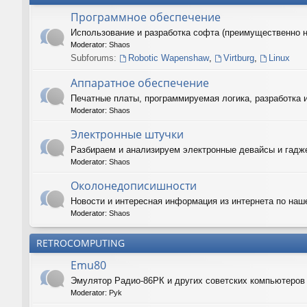
Программное обеспечение
Использование и разработка софта (преимущественно 
Moderator:
Shaos
Subforums:
Robotic Wapenshaw
,
Virtburg
,
Linux
Аппаратное обеспечение
Печатные платы, программируемая логика, разработка 
Moderator:
Shaos
Электронные штучки
Разбираем и анализируем электронные девайсы и гадже
Moderator:
Shaos
Околонедописишности
Новости и интересная информация из интернета по наш
Moderator:
Shaos
RETROCOMPUTING
Emu80
Эмулятор Радио-86РК и других советских компьютеро
Moderator:
Pyk