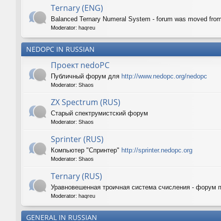
Ternary (ENG)
Balanced Ternary Numeral System - forum was moved fro
Moderator:
haqreu
NEDOPC IN RUSSIAN
Проект nedoPC
Публичный форум для
http://www.nedopc.org/nedopc
Moderator:
Shaos
ZX Spectrum (RUS)
Старый спектрумистский форум
Moderator:
Shaos
Sprinter (RUS)
Компьютер "Спринтер"
http://sprinter.nedopc.org
Moderator:
Shaos
Ternary (RUS)
Уравновешенная троичная система счисления - форум 
Moderator:
haqreu
GENERAL IN RUSSIAN