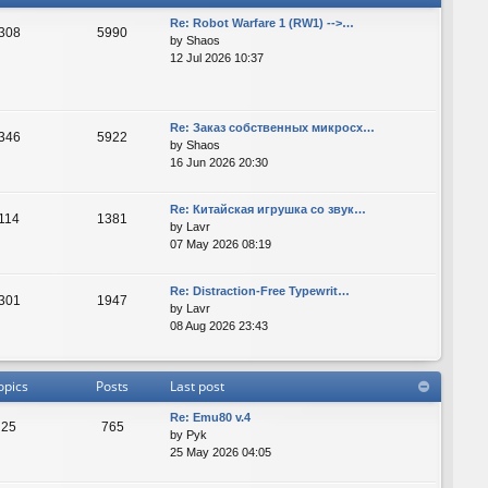
Re: Robot Warfare 1 (RW1) -->…
308
5990
by
Shaos
12 Jul 2026 10:37
Re: Заказ собственных микросх…
346
5922
by
Shaos
16 Jun 2026 20:30
Re: Китайская игрушка со звук…
114
1381
by
Lavr
07 May 2026 08:19
Re: Distraction-Free Typewrit…
301
1947
by
Lavr
08 Aug 2026 23:43
opics
Posts
Last post
Re: Emu80 v.4
25
765
by
Pyk
25 May 2026 04:05