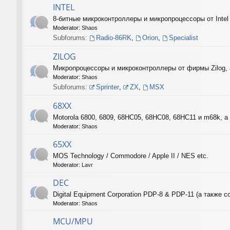
INTEL
8-битные микроконтроллеры и микропроцессоры от Intel
Moderator:
Shaos
Subforums:
Radio-86RK
,
Orion
,
Specialist
ZILOG
Микропроцессоры и микроконтроллеры от фирмы Zilog, 
Moderator:
Shaos
Subforums:
Sprinter
,
ZX
,
MSX
68XX
Motorola 6800, 6809, 68HC05, 68HC08, 68HC11 и m68k, а 
Moderator:
Shaos
65XX
MOS Technology / Commodore / Apple II / NES etc.
Moderator:
Lavr
DEC
Digital Equipment Corporation PDP-8 & PDP-11 (а такж
Moderator:
Shaos
MCU/MPU