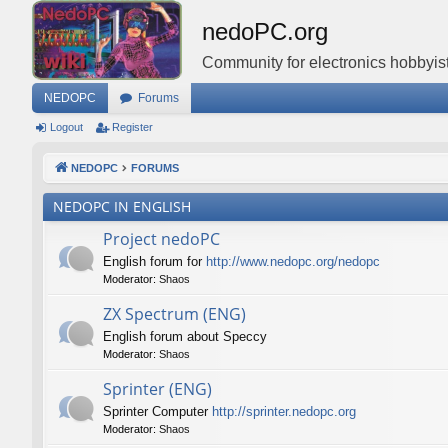
nedoPC.org
Community for electronics hobbyist
NEDOPC
Forums
Logout
Register
NEDOPC
FORUMS
NEDOPC IN ENGLISH
Project nedoPC
English forum for
http://www.nedopc.org/nedopc
Moderator:
Shaos
ZX Spectrum (ENG)
English forum about Speccy
Moderator:
Shaos
Sprinter (ENG)
Sprinter Computer
http://sprinter.nedopc.org
Moderator:
Shaos