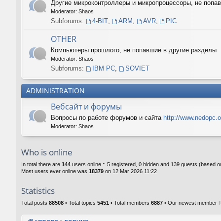
Другие микроконтроллеры и микропроцессоры, не поп
Moderator:
Shaos
Subforums:
4-BIT
,
ARM
,
AVR
,
PIC
OTHER
Компьютеры прошлого, не попавшие в другие разделы
Moderator:
Shaos
Subforums:
IBM PC
,
SOVIET
ADMINISTRATION
Вебсайт и форумы
Вопросы по работе форумов и сайта
http://www.nedopc.o
Moderator:
Shaos
Who is online
In total there are
144
users online :: 5 registered, 0 hidden and 139 guests (based o
Most users ever online was
18379
on 12 Mar 2026 11:22
Statistics
Total posts
88508
• Total topics
5451
• Total members
6887
• Our newest member