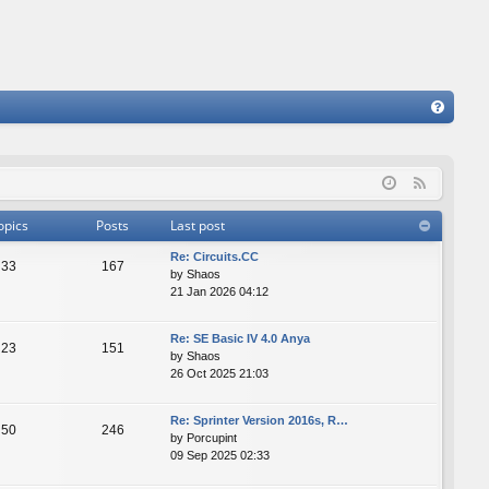
FA
Q
F
e
opics
Posts
Last post
e
Re: Сircuits.СС
d
33
167
by
Shaos
21 Jan 2026 04:12
Re: SE Basic IV 4.0 Anya
23
151
by
Shaos
26 Oct 2025 21:03
Re: Sprinter Version 2016s, R…
50
246
by
Porcupint
09 Sep 2025 02:33