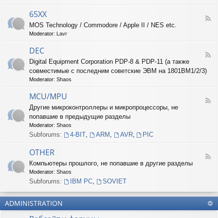
-
6
65XX
F
8
MOS Technology / Commodore / Apple II / NES etc.
e
X
Moderator:
Lavr
e
X
d
DEC
-
F
6
Digital Equipment Corporation PDP-8 & PDP-11 (а также
e
5
совместимые с последним советские ЭВМ на 1801ВМ1/2/3)
e
X
d
Moderator:
Shaos
X
-
D
MCU/MPU
F
E
Другие микроконтроллеры и микропроцессоры, не
e
C
попавшие в предыдущие разделы
e
d
Moderator:
Shaos
-
Subforums:
4-BIT
,
ARM
,
AVR
,
PIC
M
C
OTHER
U
F
Компьютеры прошлого, не попавшие в другие разделы
/
e
M
Moderator:
Shaos
e
P
d
Subforums:
IBM PC
,
SOVIET
U
-
O
ADMINISTRATION
T
H