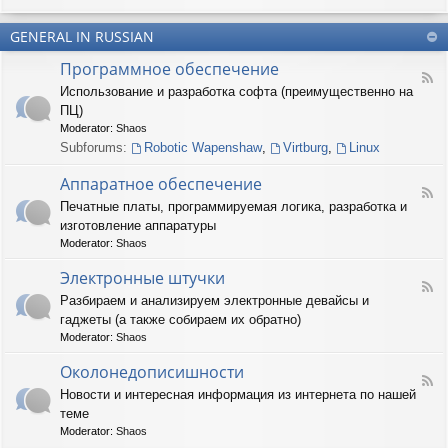
u
-
n
m
T
t
(
GENERAL IN RUSSIAN
e
e
R
r
r
Программное обеспечение
U
n
(
F
S
a
Использование и разработка софта (преимущественно на
R
e
)
r
U
ПЦ)
e
y
S
d
Moderator:
Shaos
(
)
-
Subforums:
Robotic Wapenshaw
,
Virtburg
,
Linux
R
П
U
р
Аппаратное обеспечение
S
о
F
)
Печатные платы, программируемая логика, разработка и
г
e
р
изготовление аппаратуры
e
а
d
Moderator:
Shaos
м
-
м
А
Электронные штучки
н
F
п
Разбираем и анализируем электронные девайсы и
о
e
п
е
гаджеты (а также собираем их обратно)
e
а
о
d
р
Moderator:
Shaos
б
-
а
е
Э
Околонедописишности
т
F
с
л
н
Новости и интересная информация из интернета по нашей
e
п
е
о
теме
e
е
к
е
d
ч
т
Moderator:
Shaos
о
-
е
р