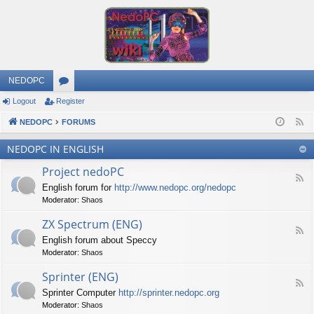
NEDOPC
Logout
Register
or
NEDOPC
u
FORUMS
F
e
m
NEDOPC IN ENGLISH
e
s
Project nedoPC
d
F
English forum for
http://www.nedopc.org/nedopc
e
Moderator:
Shaos
e
d
ZX Spectrum (ENG)
-
F
P
English forum about Speccy
e
r
Moderator:
Shaos
e
o
d
j
Sprinter (ENG)
-
e
F
Z
c
Sprinter Computer
http://sprinter.nedopc.org
e
X
t
Moderator:
Shaos
e
S
n