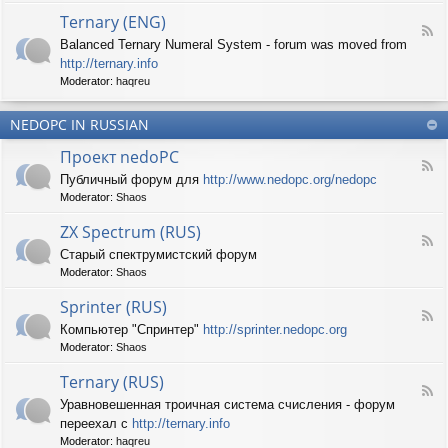
d
p
e
Ternary (ENG)
-
e
d
F
S
c
Balanced Ternary Numeral System - forum was moved from
o
e
p
t
P
http://ternary.info
e
r
r
C
d
Moderator:
haqreu
i
u
-
n
m
T
t
(
NEDOPC IN RUSSIAN
e
e
E
r
r
Проект nedoPC
N
n
(
F
G
a
Публичный форум для
http://www.nedopc.org/nedopc
E
e
)
r
N
Moderator:
Shaos
e
y
G
d
(
ZX Spectrum (RUS)
)
-
E
F
П
Старый спектрумистский форум
N
e
р
G
Moderator:
Shaos
e
о
)
d
е
Sprinter (RUS)
-
к
F
Z
т
Компьютер "Спринтер"
http://sprinter.nedopc.org
e
X
n
Moderator:
Shaos
e
S
e
d
p
d
Ternary (RUS)
-
e
o
F
S
c
Уравновешенная троичная система счисления - форум
P
e
p
t
C
переехал с
http://ternary.info
e
r
r
d
Moderator:
haqreu
i