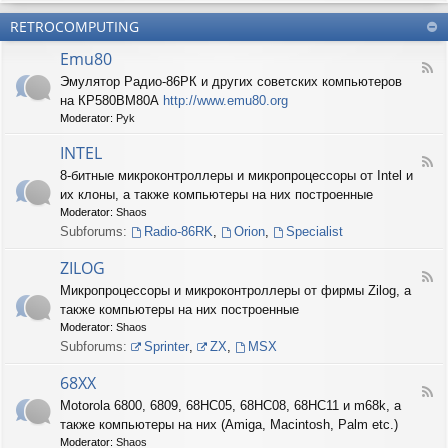
б
О
н
о
е
RETROCOMPUTING
к
и
н
с
о
е
н
п
Emu80
л
ы
е
F
о
е
Эмулятор Радио-86РК и других советских компьютеров
ч
e
н
ш
е
на КР580ВМ80А
http://www.emu80.org
e
е
т
н
d
Moderator:
Pyk
д
у
и
-
о
ч
е
E
INTEL
п
к
F
m
и
8-битные микроконтроллеры и микропроцессоры от Intel и
и
e
u
с
их клоны, а также компьютеры на них построенные
e
8
и
d
0
Moderator:
Shaos
ш
-
Subforums:
Radio-86RK
,
Orion
,
Specialist
н
I
о
N
ZILOG
с
T
F
т
Микропроцессоры и микроконтроллеры от фирмы Zilog, а
E
e
и
L
также компьютеры на них построенные
e
d
Moderator:
Shaos
-
Subforums:
Sprinter
,
ZX
,
MSX
Z
I
68XX
L
F
Motorola 6800, 6809, 68HC05, 68HC08, 68HC11 и m68k, а
O
e
G
также компьютеры на них (Amiga, Macintosh, Palm etc.)
e
d
Moderator:
Shaos