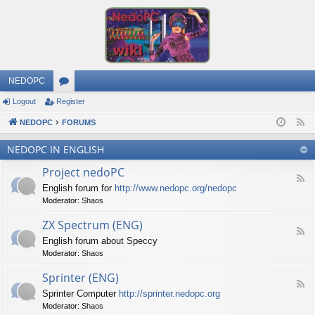
NEDOPC
Logout
Register
or
NEDOPC
u
FORUMS
F
e
m
NEDOPC IN ENGLISH
e
s
Project nedoPC
d
F
English forum for
http://www.nedopc.org/nedopc
e
Moderator:
Shaos
e
d
ZX Spectrum (ENG)
-
F
P
English forum about Speccy
e
r
Moderator:
Shaos
e
o
d
j
Sprinter (ENG)
-
e
F
Z
c
Sprinter Computer
http://sprinter.nedopc.org
e
X
t
Moderator:
Shaos
e
S
n