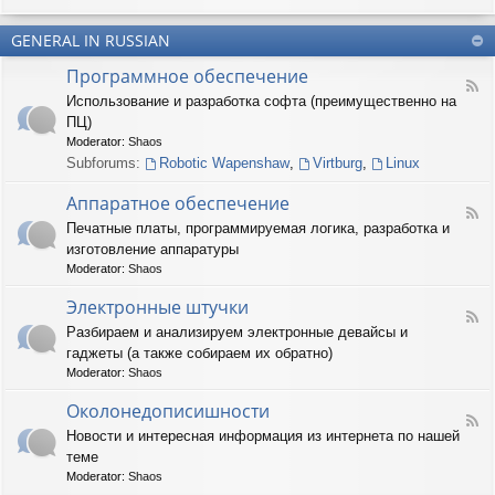
u
-
n
m
T
t
(
GENERAL IN RUSSIAN
e
e
R
r
r
Программное обеспечение
U
n
(
F
S
a
Использование и разработка софта (преимущественно на
R
e
)
r
U
ПЦ)
e
y
S
d
Moderator:
Shaos
(
)
-
Subforums:
Robotic Wapenshaw
,
Virtburg
,
Linux
R
П
U
р
Аппаратное обеспечение
S
о
F
)
Печатные платы, программируемая логика, разработка и
г
e
р
изготовление аппаратуры
e
а
d
Moderator:
Shaos
м
-
м
А
Электронные штучки
н
F
п
Разбираем и анализируем электронные девайсы и
о
e
п
е
гаджеты (а также собираем их обратно)
e
а
о
d
р
Moderator:
Shaos
б
-
а
е
Э
Околонедописишности
т
F
с
л
н
Новости и интересная информация из интернета по нашей
e
п
е
о
теме
e
е
к
е
d
ч
т
Moderator:
Shaos
о
-
е
р