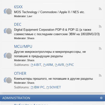
-
6
65XX
F
8
MOS Technology / Commodore / Apple II / NES etc.
e
X
Moderator:
Lavr
e
X
d
DEC
-
F
6
Digital Equipment Corporation PDP-8 & PDP-11 (а также
e
5
совместимые с последним советские ЭВМ на 1801ВМ1/2/3)
e
X
d
Moderator:
Shaos
X
-
D
MCU/MPU
F
E
Другие микроконтроллеры и микропроцессоры, не
e
C
попавшие в предыдущие разделы
e
d
Moderator:
Shaos
-
Subforums:
4-BIT
,
ARM
,
AVR
,
PIC
M
C
OTHER
U
F
Компьютеры прошлого, не попавшие в другие разделы
/
e
M
Moderator:
Shaos
e
P
d
Subforums:
IBM PC
,
SOVIET
U
-
O
ADMINISTRATION
T
H