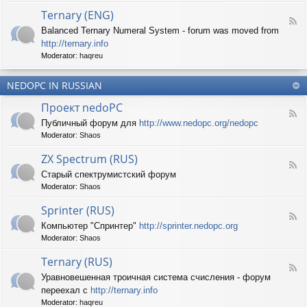
d
p
e
Ternary (ENG)
-
e
d
F
S
c
Balanced Ternary Numeral System - forum was moved from
o
e
p
t
P
http://ternary.info
e
r
r
C
d
Moderator:
haqreu
i
u
-
n
m
T
t
(
NEDOPC IN RUSSIAN
e
e
E
r
r
Проект nedoPC
N
n
(
F
G
a
Публичный форум для
http://www.nedopc.org/nedopc
E
e
)
r
N
Moderator:
Shaos
e
y
G
d
(
ZX Spectrum (RUS)
)
-
E
F
П
Старый спектрумистский форум
N
e
р
G
Moderator:
Shaos
e
о
)
d
е
Sprinter (RUS)
-
к
F
Z
т
Компьютер "Спринтер"
http://sprinter.nedopc.org
e
X
n
Moderator:
Shaos
e
S
e
d
p
d
Ternary (RUS)
-
e
o
F
S
c
Уравновешенная троичная система счисления - форум
P
e
p
t
C
переехал с
http://ternary.info
e
r
r
d
Moderator:
haqreu
i