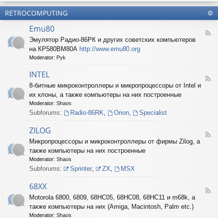
б
О
н
о
е
RETROCOMPUTING
к
и
н
с
о
е
н
п
Emu80
л
ы
е
F
о
е
Эмулятор Радио-86РК и других советских компьютеров
ч
e
н
ш
е
на КР580ВМ80А
http://www.emu80.org
e
е
т
н
d
Moderator:
Pyk
д
у
и
-
о
ч
е
E
INTEL
п
к
F
m
и
8-битные микроконтроллеры и микропроцессоры от Intel и
и
e
u
с
их клоны, а также компьютеры на них построенные
e
8
и
d
0
Moderator:
Shaos
ш
-
Subforums:
Radio-86RK
,
Orion
,
Specialist
н
I
о
N
ZILOG
с
T
F
т
Микропроцессоры и микроконтроллеры от фирмы Zilog, а
E
e
и
L
также компьютеры на них построенные
e
d
Moderator:
Shaos
-
Subforums:
Sprinter
,
ZX
,
MSX
Z
I
68XX
L
F
Motorola 6800, 6809, 68HC05, 68HC08, 68HC11 и m68k, а
O
e
G
также компьютеры на них (Amiga, Macintosh, Palm etc.)
e
d
Moderator:
Shaos