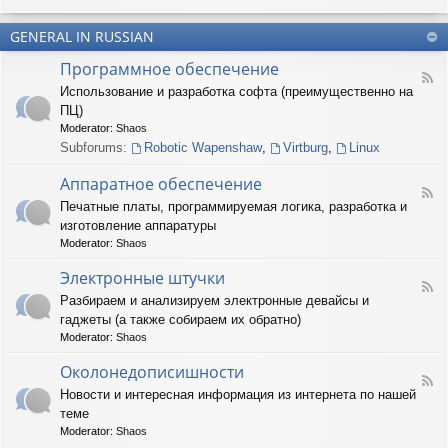
u
-
n
m
T
t
(
GENERAL IN RUSSIAN
e
e
R
r
r
Программное обеспечение
U
n
(
F
S
a
Использование и разработка софта (преимущественно на
R
e
)
r
U
ПЦ)
e
y
S
d
Moderator:
Shaos
(
)
-
Subforums:
Robotic Wapenshaw
,
Virtburg
,
Linux
R
П
U
р
Аппаратное обеспечение
S
о
F
)
Печатные платы, программируемая логика, разработка и
г
e
р
изготовление аппаратуры
e
а
d
Moderator:
Shaos
м
-
м
А
Электронные штучки
н
F
п
Разбираем и анализируем электронные девайсы и
о
e
п
е
гаджеты (а также собираем их обратно)
e
а
о
d
р
Moderator:
Shaos
б
-
а
е
Э
Околонедописишности
т
F
с
л
н
Новости и интересная информация из интернета по нашей
e
п
е
о
теме
e
е
к
е
d
ч
т
Moderator:
Shaos
о
-
е
р