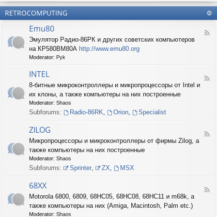
б
О
н
о
е
RETROCOMPUTING
к
и
н
с
о
е
н
п
Emu80
л
ы
е
F
о
е
Эмулятор Радио-86РК и других советских компьютеров
ч
e
н
ш
е
на КР580ВМ80А
http://www.emu80.org
e
е
т
н
d
Moderator:
Pyk
д
у
и
-
о
ч
е
E
INTEL
п
к
F
m
и
8-битные микроконтроллеры и микропроцессоры от Intel и
и
e
u
с
их клоны, а также компьютеры на них построенные
e
8
и
d
0
Moderator:
Shaos
ш
-
Subforums:
Radio-86RK
,
Orion
,
Specialist
н
I
о
N
ZILOG
с
T
F
т
Микропроцессоры и микроконтроллеры от фирмы Zilog, а
E
e
и
L
также компьютеры на них построенные
e
d
Moderator:
Shaos
-
Subforums:
Sprinter
,
ZX
,
MSX
Z
I
68XX
L
F
Motorola 6800, 6809, 68HC05, 68HC08, 68HC11 и m68k, а
O
e
G
также компьютеры на них (Amiga, Macintosh, Palm etc.)
e
d
Moderator:
Shaos