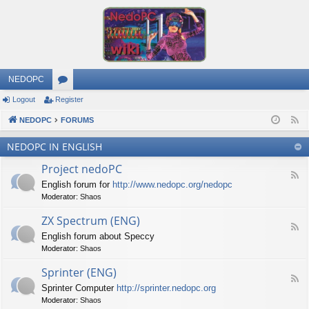
NEDOPC
Logout
Register
or
NEDOPC
u
FORUMS
F
e
m
NEDOPC IN ENGLISH
e
s
Project nedoPC
d
F
English forum for
http://www.nedopc.org/nedopc
e
Moderator:
Shaos
e
d
ZX Spectrum (ENG)
-
F
P
English forum about Speccy
e
r
Moderator:
Shaos
e
o
d
j
Sprinter (ENG)
-
e
F
Z
c
Sprinter Computer
http://sprinter.nedopc.org
e
X
t
Moderator:
Shaos
e
S
n