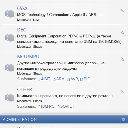
-
6
65XX
F
8
MOS Technology / Commodore / Apple II / NES etc.
e
X
Moderator:
Lavr
e
X
d
DEC
-
F
6
Digital Equipment Corporation PDP-8 & PDP-11 (а также
e
5
совместимые с последним советские ЭВМ на 1801ВМ1/2/3)
e
X
d
Moderator:
Shaos
X
-
D
MCU/MPU
F
E
Другие микроконтроллеры и микропроцессоры, не
e
C
попавшие в предыдущие разделы
e
d
Moderator:
Shaos
-
Subforums:
4-BIT
,
ARM
,
AVR
,
PIC
M
C
OTHER
U
F
Компьютеры прошлого, не попавшие в другие разделы
/
e
M
Moderator:
Shaos
e
P
d
Subforums:
IBM PC
,
SOVIET
U
-
O
ADMINISTRATION
T
H