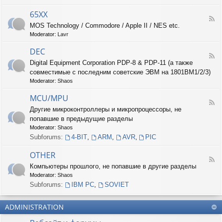
-
6
65XX
F
8
MOS Technology / Commodore / Apple II / NES etc.
e
X
Moderator:
Lavr
e
X
d
DEC
-
F
6
Digital Equipment Corporation PDP-8 & PDP-11 (а также
e
5
совместимые с последним советские ЭВМ на 1801ВМ1/2/3)
e
X
d
Moderator:
Shaos
X
-
D
MCU/MPU
F
E
Другие микроконтроллеры и микропроцессоры, не
e
C
попавшие в предыдущие разделы
e
d
Moderator:
Shaos
-
Subforums:
4-BIT
,
ARM
,
AVR
,
PIC
M
C
OTHER
U
F
Компьютеры прошлого, не попавшие в другие разделы
/
e
M
Moderator:
Shaos
e
P
d
Subforums:
IBM PC
,
SOVIET
U
-
O
ADMINISTRATION
T
H