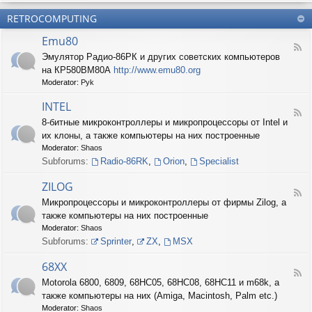
б
О
н
о
е
RETROCOMPUTING
к
и
н
с
о
е
н
п
Emu80
л
ы
е
F
о
е
Эмулятор Радио-86РК и других советских компьютеров
ч
e
н
ш
е
на КР580ВМ80А
http://www.emu80.org
e
е
т
н
d
Moderator:
Pyk
д
у
и
-
о
ч
е
E
INTEL
п
к
F
m
и
8-битные микроконтроллеры и микропроцессоры от Intel и
и
e
u
с
их клоны, а также компьютеры на них построенные
e
8
и
d
0
Moderator:
Shaos
ш
-
Subforums:
Radio-86RK
,
Orion
,
Specialist
н
I
о
N
ZILOG
с
T
F
т
Микропроцессоры и микроконтроллеры от фирмы Zilog, а
E
e
и
L
также компьютеры на них построенные
e
d
Moderator:
Shaos
-
Subforums:
Sprinter
,
ZX
,
MSX
Z
I
68XX
L
F
Motorola 6800, 6809, 68HC05, 68HC08, 68HC11 и m68k, а
O
e
G
также компьютеры на них (Amiga, Macintosh, Palm etc.)
e
d
Moderator:
Shaos