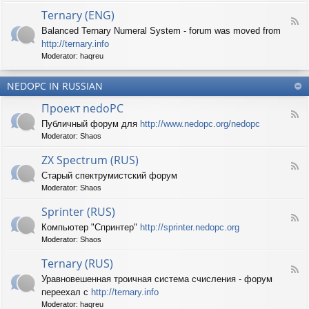
d
p
e
Ternary (ENG)
-
e
d
F
S
c
Balanced Ternary Numeral System - forum was moved from
o
e
p
t
P
http://ternary.info
e
r
r
C
d
Moderator:
haqreu
i
u
-
n
m
T
t
(
NEDOPC IN RUSSIAN
e
e
E
r
r
Проект nedoPC
N
n
(
F
G
a
Публичный форум для
http://www.nedopc.org/nedopc
E
e
)
r
N
Moderator:
Shaos
e
y
G
d
(
ZX Spectrum (RUS)
)
-
E
F
П
Старый спектрумистский форум
N
e
р
G
Moderator:
Shaos
e
о
)
d
е
Sprinter (RUS)
-
к
F
Z
т
Компьютер "Спринтер"
http://sprinter.nedopc.org
e
X
n
Moderator:
Shaos
e
S
e
d
p
d
Ternary (RUS)
-
e
o
F
S
c
Уравновешенная троичная система счисления - форум
P
e
p
t
C
переехал с
http://ternary.info
e
r
r
d
Moderator:
haqreu
i