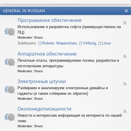
u
-
n
m
T
t
(
GENERAL IN RUSSIAN
e
e
R
r
r
Программное обеспечение
U
n
(
F
S
a
Использование и разработка софта (преимущественно на
R
e
)
r
U
ПЦ)
e
y
S
d
Moderator:
Shaos
(
)
-
Subforums:
Robotic Wapenshaw
,
Virtburg
,
Linux
R
П
U
р
Аппаратное обеспечение
S
о
F
)
Печатные платы, программируемая логика, разработка и
г
e
р
изготовление аппаратуры
e
а
d
Moderator:
Shaos
м
-
м
А
Электронные штучки
н
F
п
Разбираем и анализируем электронные девайсы и
о
e
п
е
гаджеты (а также собираем их обратно)
e
а
о
d
р
Moderator:
Shaos
б
-
а
е
Э
Околонедописишности
т
F
с
л
н
Новости и интересная информация из интернета по нашей
e
п
е
о
теме
e
е
к
е
d
ч
т
Moderator:
Shaos
о
-
е
р