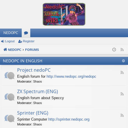
NEDOPC
Logout
Register
or
NEDOPC
u
FORUMS
F
e
m
NEDOPC IN ENGLISH
e
s
Project nedoPC
d
F
English forum for
http://www.nedopc.org/nedopc
e
Moderator:
Shaos
e
d
ZX Spectrum (ENG)
-
F
P
English forum about Speccy
e
r
Moderator:
Shaos
e
o
d
j
Sprinter (ENG)
-
e
F
Z
c
Sprinter Computer
http://sprinter.nedopc.org
e
X
t
Moderator:
Shaos
e
S
n