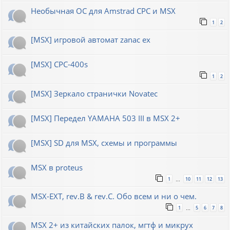
Необычная ОС для Amstrad CPC и MSX
1
2
[MSX] игровой автомат zanac ex
[MSX] CPC-400s
1
2
[MSX] Зеркало странички Novatec
[MSX] Передел YAMAHA 503 III в MSX 2+
[MSX] SD для MSX, схемы и программы
MSX в proteus
1
10
11
12
13
…
MSX-EXT, rev.B & rev.C. Обо всем и ни о чем.
1
5
6
7
8
…
MSX 2+ из китайских палок, мгтф и микрух