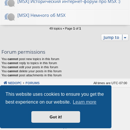
[MSX] Исторический интернет-форум про MSX :)
[MSX] Немного об MSX
49 topics • Page
1
of
1
Jump to
Forum permissions
You
cannot
post new topics in this forum
You
cannot
reply to topics in this forum
You
cannot
edit your posts in this forum
You
cannot
delete your posts in this forum
You
cannot
post attachments in this forum
NEDOPC
FORUMS
All times are
UTC-07:00
Powered by
phpBB
® Forum Software © phpBB Limited
This website uses cookies to ensure you get the
Style by
Arty
&
halilesen
best experience on our website.
Learn more
Our VPS Hosting By RimuHosting
Got it!
This server is located in London data center
Server admin:
mastodon.social/@Shaos
Privacy
|
Terms