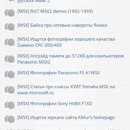
русских Ямах :)
[MSX] Rst7 MSX2 demos (1992-1993)
[MSX] Байка про сетевые навороты Ямахи
[MSX] Ищутся фотографии хорошего качаства
Daewoo CPC-300/400
[MSX] Апгрэйд памяти до 512Кб для компьютеров
Panasonic MSX2
[MSX] Фотографии Panasonic FS A1WSX
[MSX] Статья про классы КУВТ Yamaha MSX на
www.microsoft.ru
[MSX] Фотографии Sony HitBit F1XD
[MSX] Ищется зеркало сайта AMur's homepage