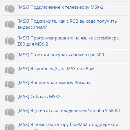
[MSX] Подключение к телевизору MSX-2
[MSX] Подскажите, как с RGB выхода получить
видеосигнал?
[MSX] Программирование на языке ассемблера
Z80 для MSX-2
[MSX] Стоит ли покупать daewoo cpc-300
[MSX] Я купил ещё два MSX на eBay!
[MSX] Вопрос уважаемому Роману
[MSX] Собрать MSX2
[MSX] Я (почти) стал владельцем Yamaha YIS805!
[MSX] Я помогаю автору blueMSX с поддержкой