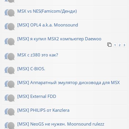
MSX vs NES(Famicom/Денди)
[MSX] OPL4 a.k.a. Moonsound
[MSX] я купил MSX2 компьютер Daewoo
1
2
3
MSX с z380 это как?
[MSX] C-BIOS.
[MSX] Аппаратный эмулятор дисковода для MSX
[MSX] External FDD
[MSX] PHILIPS от Kanzlera
[MSX] NeoGS не нужен. Moonsound rulezz