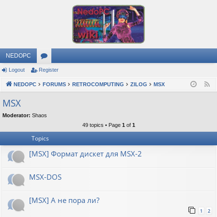
NEDOPC
Logout
Register
or
NEDOPC
u
FORUMS
RETROCOMPUTING
ZILOG
MSX
F
e
m
MSX
e
s
Moderator:
Shaos
d
49 topics • Page
1
of
1
Topics
[MSX] Формат дискет для MSX-2
MSX-DOS
[MSX] А не пора ли?
1
2