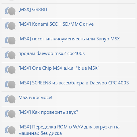
[MSX] GR8BIT
[MSX] Konami SCC + SD/MMC drive
[MSX] посоныглячоуменяесть или Sanyo MSX
продам daewoo msx2 cpc400s
[MSX] One Chip MSX a.k.a. "blue MSX"
[MSX] SCREEN8 из ассемблера в Daewoo CPC-400S
MSX в космосе!
[MSX] Как проверить звук?
[MSX] Переделка ROM в WAV для загрузки на
машинах без диска