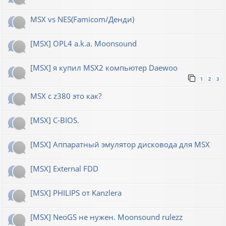
MSX vs NES(Famicom/Денди)
[MSX] OPL4 a.k.a. Moonsound
[MSX] я купил MSX2 компьютер Daewoo
1
2
3
MSX с z380 это как?
[MSX] C-BIOS.
[MSX] Аппаратный эмулятор дисковода для MSX
[MSX] External FDD
[MSX] PHILIPS от Kanzlera
[MSX] NeoGS не нужен. Moonsound rulezz