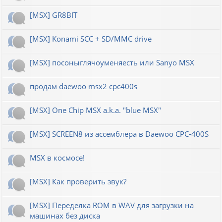
[MSX] GR8BIT
[MSX] Konami SCC + SD/MMC drive
[MSX] посоныглячоуменяесть или Sanyo MSX
продам daewoo msx2 cpc400s
[MSX] One Chip MSX a.k.a. "blue MSX"
[MSX] SCREEN8 из ассемблера в Daewoo CPC-400S
MSX в космосе!
[MSX] Как проверить звук?
[MSX] Переделка ROM в WAV для загрузки на
машинах без диска