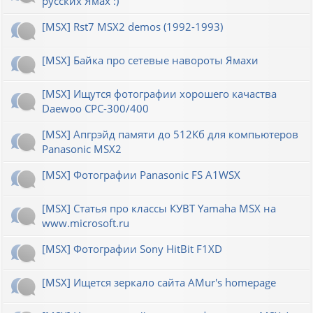
русских Ямах :)
[MSX] Rst7 MSX2 demos (1992-1993)
[MSX] Байка про сетевые навороты Ямахи
[MSX] Ищутся фотографии хорошего качаства
Daewoo CPC-300/400
[MSX] Апгрэйд памяти до 512Кб для компьютеров
Panasonic MSX2
[MSX] Фотографии Panasonic FS A1WSX
[MSX] Статья про классы КУВТ Yamaha MSX на
www.microsoft.ru
[MSX] Фотографии Sony HitBit F1XD
[MSX] Ищется зеркало сайта AMur's homepage