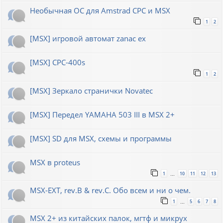
Необычная ОС для Amstrad CPC и MSX
1
2
[MSX] игровой автомат zanac ex
[MSX] CPC-400s
1
2
[MSX] Зеркало странички Novatec
[MSX] Передел YAMAHA 503 III в MSX 2+
[MSX] SD для MSX, схемы и программы
MSX в proteus
1
10
11
12
13
…
MSX-EXT, rev.B & rev.C. Обо всем и ни о чем.
1
5
6
7
8
…
MSX 2+ из китайских палок, мгтф и микрух