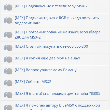
[MSX] Подключение к телевизору MSX-2
[MSX] Подскажите, как с RGB выхода получить
видеосигнал?
[MSX] Программирование на языке ассемблера
Z80 для MSX-2
[MSX] Стоит ли покупать daewoo cpc-300
[MSX] Я купил ещё два MSX на eBay!
[MSX] Вопрос уважаемому Роману
[MSX] Собрать MSX2
[MSX] Я (почти) стал владельцем Yamaha YIS805!
[MSX] Я помогаю автору blueMSX с поддержкой