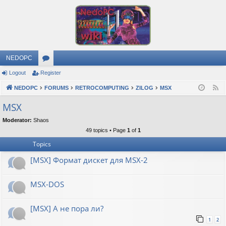
NEDOPC
Logout
Register
or
NEDOPC
u
FORUMS
RETROCOMPUTING
ZILOG
MSX
F
e
m
MSX
e
s
Moderator:
Shaos
d
49 topics • Page
1
of
1
Topics
[MSX] Формат дискет для MSX-2
MSX-DOS
[MSX] А не пора ли?
1
2