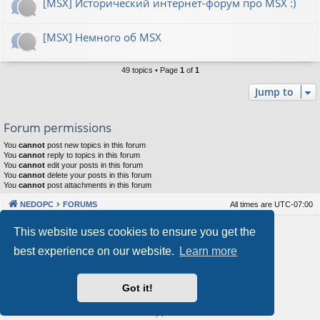
[MSX] Исторический интернет-форум про MSX :)
[MSX] Немного об MSX
49 topics • Page
1
of
1
Jump to
Forum permissions
You
cannot
post new topics in this forum
You
cannot
reply to topics in this forum
You
cannot
edit your posts in this forum
You
cannot
delete your posts in this forum
You
cannot
post attachments in this forum
NEDOPC
FORUMS
All times are
UTC-07:00
Powered by
phpBB
® Forum Software © phpBB Limited
This website uses cookies to ensure you get the
Style by
Arty
&
halilesen
best experience on our website.
Learn more
Our VPS Hosting By RimuHosting
Got it!
This server is located in London data center
Server admin:
mastodon.social/@Shaos
Privacy
|
Terms