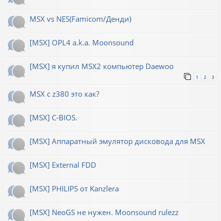
MSX vs NES(Famicom/Денди)
[MSX] OPL4 a.k.a. Moonsound
[MSX] я купил MSX2 компьютер Daewoo
1
2
3
MSX с z380 это как?
[MSX] C-BIOS.
[MSX] Аппаратный эмулятор дисковода для MSX
[MSX] External FDD
[MSX] PHILIPS от Kanzlera
[MSX] NeoGS не нужен. Moonsound rulezz