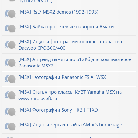
русских Ямах :)
[MSX] Rst7 MSX2 demos (1992-1993)
[MSX] Байка про сетевые навороты Ямахи
[MSX] Ищутся фотографии хорошего качаства
Daewoo CPC-300/400
[MSX] Апгрэйд памяти до 512Кб для компьютеров
Panasonic MSX2
[MSX] Фотографии Panasonic FS A1WSX
[MSX] Статья про классы КУВТ Yamaha MSX на
www.microsoft.ru
[MSX] Фотографии Sony HitBit F1XD
[MSX] Ищется зеркало сайта AMur's homepage