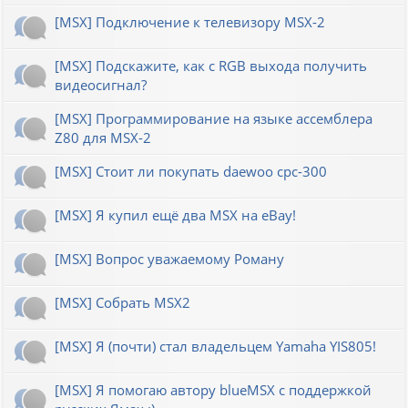
[MSX] Подключение к телевизору MSX-2
[MSX] Подскажите, как с RGB выхода получить
видеосигнал?
[MSX] Программирование на языке ассемблера
Z80 для MSX-2
[MSX] Стоит ли покупать daewoo cpc-300
[MSX] Я купил ещё два MSX на eBay!
[MSX] Вопрос уважаемому Роману
[MSX] Собрать MSX2
[MSX] Я (почти) стал владельцем Yamaha YIS805!
[MSX] Я помогаю автору blueMSX с поддержкой