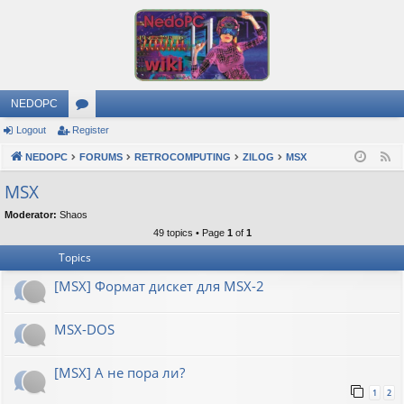
NEDOPC
Logout
Register
or
NEDOPC
u
FORUMS
RETROCOMPUTING
ZILOG
MSX
F
e
m
MSX
e
s
Moderator:
Shaos
d
49 topics • Page
1
of
1
Topics
[MSX] Формат дискет для MSX-2
MSX-DOS
[MSX] А не пора ли?
1
2