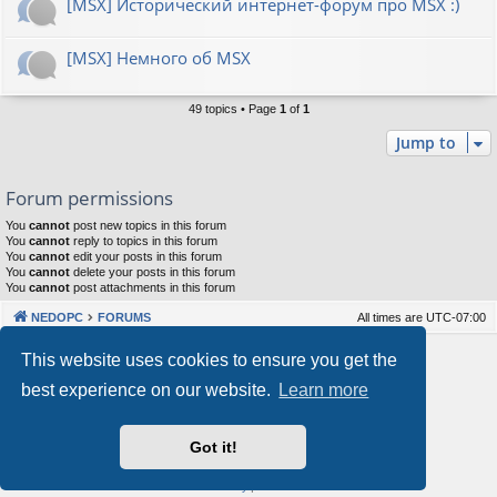
[MSX] Исторический интернет-форум про MSX :)
[MSX] Немного об MSX
49 topics • Page
1
of
1
Jump to
Forum permissions
You
cannot
post new topics in this forum
You
cannot
reply to topics in this forum
You
cannot
edit your posts in this forum
You
cannot
delete your posts in this forum
You
cannot
post attachments in this forum
NEDOPC
FORUMS
All times are
UTC-07:00
Powered by
phpBB
® Forum Software © phpBB Limited
This website uses cookies to ensure you get the
Style by
Arty
&
halilesen
best experience on our website.
Learn more
Our VPS Hosting By RimuHosting
Got it!
This server is located in London data center
Server admin:
mastodon.social/@Shaos
Privacy
|
Terms