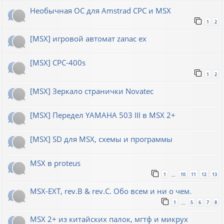
Необычная ОС для Amstrad CPC и MSX
1
2
[MSX] игровой автомат zanac ex
[MSX] CPC-400s
1
2
[MSX] Зеркало странички Novatec
[MSX] Передел YAMAHA 503 III в MSX 2+
[MSX] SD для MSX, схемы и программы
MSX в proteus
1
10
11
12
13
…
MSX-EXT, rev.B & rev.C. Обо всем и ни о чем.
1
5
6
7
8
…
MSX 2+ из китайских палок, мгтф и микрух