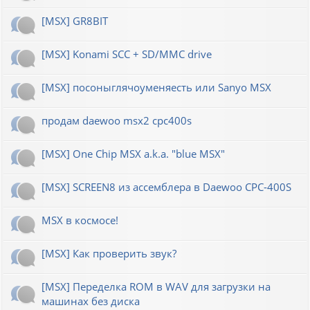
[MSX] GR8BIT
[MSX] Konami SCC + SD/MMC drive
[MSX] посоныглячоуменяесть или Sanyo MSX
продам daewoo msx2 cpc400s
[MSX] One Chip MSX a.k.a. "blue MSX"
[MSX] SCREEN8 из ассемблера в Daewoo CPC-400S
MSX в космосе!
[MSX] Как проверить звук?
[MSX] Переделка ROM в WAV для загрузки на
машинах без диска