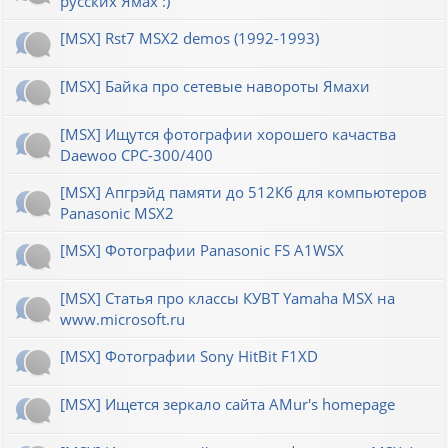
русских Ямах :)
[MSX] Rst7 MSX2 demos (1992-1993)
[MSX] Байка про сетевые навороты Ямахи
[MSX] Ищутся фотографии хорошего качаства
Daewoo CPC-300/400
[MSX] Апгрэйд памяти до 512Кб для компьютеров
Panasonic MSX2
[MSX] Фотографии Panasonic FS A1WSX
[MSX] Статья про классы КУВТ Yamaha MSX на
www.microsoft.ru
[MSX] Фотографии Sony HitBit F1XD
[MSX] Ищется зеркало сайта AMur's homepage