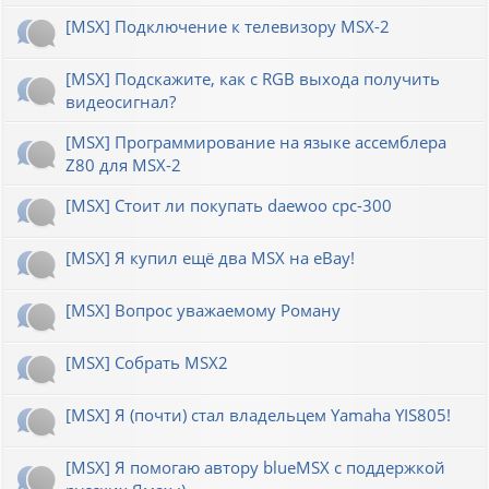
[MSX] Подключение к телевизору MSX-2
[MSX] Подскажите, как с RGB выхода получить
видеосигнал?
[MSX] Программирование на языке ассемблера
Z80 для MSX-2
[MSX] Стоит ли покупать daewoo cpc-300
[MSX] Я купил ещё два MSX на eBay!
[MSX] Вопрос уважаемому Роману
[MSX] Собрать MSX2
[MSX] Я (почти) стал владельцем Yamaha YIS805!
[MSX] Я помогаю автору blueMSX с поддержкой