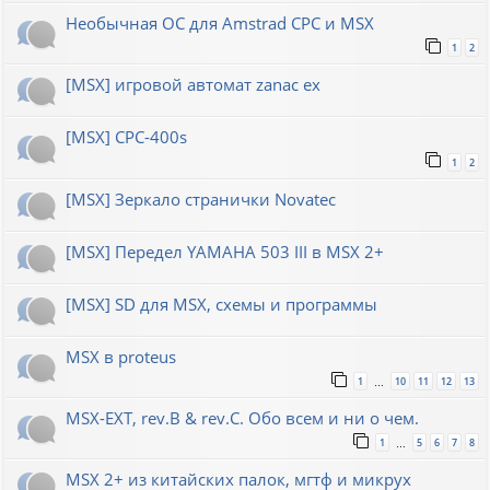
Необычная ОС для Amstrad CPC и MSX
1
2
[MSX] игровой автомат zanac ex
[MSX] CPC-400s
1
2
[MSX] Зеркало странички Novatec
[MSX] Передел YAMAHA 503 III в MSX 2+
[MSX] SD для MSX, схемы и программы
MSX в proteus
1
10
11
12
13
…
MSX-EXT, rev.B & rev.C. Обо всем и ни о чем.
1
5
6
7
8
…
MSX 2+ из китайских палок, мгтф и микрух