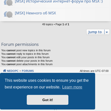
[MSX] Исторический интернет-форум про MSX :)
[MSX] Немного об MSX
49 topics • Page
1
of
1
Jump to
Forum permissions
You
cannot
post new topics in this forum
You
cannot
reply to topics in this forum
You
cannot
edit your posts in this forum
You
cannot
delete your posts in this forum
You
cannot
post attachments in this forum
NEDOPC
FORUMS
All times are
UTC-07:00
Powered by
phpBB
® Forum Software © phpBB Limited
This website uses cookies to ensure you get the
Style by
Arty
&
halilesen
best experience on our website.
Learn more
Our VPS Hosting By RimuHosting
Got it!
This server is located in London data center
Server admin:
mastodon.social/@Shaos
Privacy
|
Terms