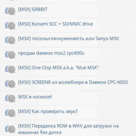
[MSX] GR8BIT
[MSX] Konami SCC + SD/MMC drive
[MSX] посоныглячоуменяесть или Sanyo MSX
продам daewoo msx2 cpc400s
[MSX] One Chip MSX a.k.a. "blue MSX"
[MSX] SCREEN8 из ассемблера в Daewoo CPC-400S
MSX в космосе!
[MSX] Как проверить звук?
[MSX] Переделка ROM в WAV для загрузки на
машинах без диска