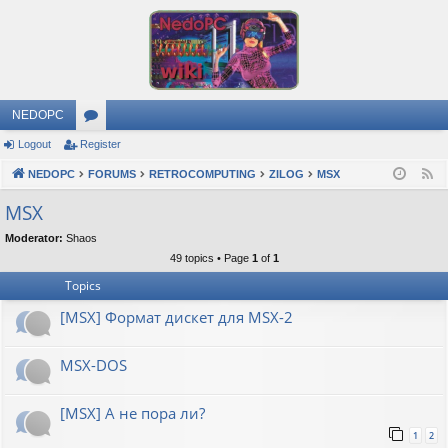
NEDOPC
Logout
Register
or
NEDOPC
u
FORUMS
RETROCOMPUTING
ZILOG
MSX
F
e
m
MSX
e
s
Moderator:
Shaos
d
49 topics • Page
1
of
1
Topics
[MSX] Формат дискет для MSX-2
MSX-DOS
[MSX] А не пора ли?
1
2