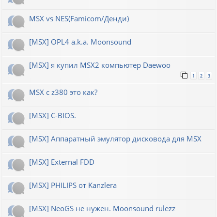
MSX vs NES(Famicom/Денди)
[MSX] OPL4 a.k.a. Moonsound
[MSX] я купил MSX2 компьютер Daewoo
1
2
3
MSX с z380 это как?
[MSX] C-BIOS.
[MSX] Аппаратный эмулятор дисковода для MSX
[MSX] External FDD
[MSX] PHILIPS от Kanzlera
[MSX] NeoGS не нужен. Moonsound rulezz