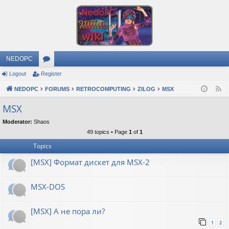
NEDOPC
Logout
Register
or
NEDOPC
u
FORUMS
RETROCOMPUTING
ZILOG
MSX
F
e
m
MSX
e
s
Moderator:
Shaos
d
49 topics • Page
1
of
1
Topics
[MSX] Формат дискет для MSX-2
MSX-DOS
[MSX] А не пора ли?
1
2