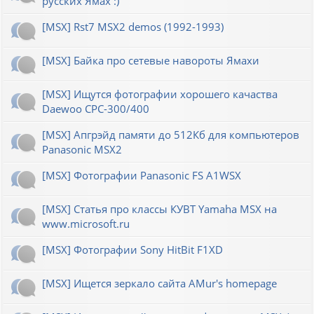
русских Ямах :)
[MSX] Rst7 MSX2 demos (1992-1993)
[MSX] Байка про сетевые навороты Ямахи
[MSX] Ищутся фотографии хорошего качаства
Daewoo CPC-300/400
[MSX] Апгрэйд памяти до 512Кб для компьютеров
Panasonic MSX2
[MSX] Фотографии Panasonic FS A1WSX
[MSX] Статья про классы КУВТ Yamaha MSX на
www.microsoft.ru
[MSX] Фотографии Sony HitBit F1XD
[MSX] Ищется зеркало сайта AMur's homepage