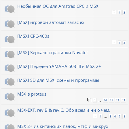
Необычная ОС для Amstrad CPC и MSX
1
2
[MSX] игровой автомат zanac ex
[MSX] CPC-400s
1
2
[MSX] Зеркало странички Novatec
[MSX] Передел YAMAHA 503 III в MSX 2+
[MSX] SD для MSX, схемы и программы
MSX в proteus
1
10
11
12
13
…
MSX-EXT, rev.B & rev.C. Обо всем и ни о чем.
1
5
6
7
8
…
MSX 2+ из китайских палок, мгтф и микрух