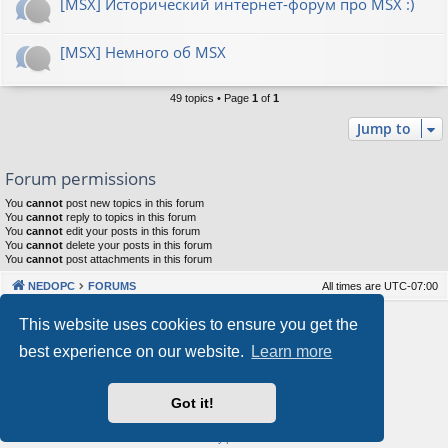
[MSX] Исторический интернет-форум про MSX :)
[MSX] Немного об MSX
49 topics • Page
1
of
1
Jump to
Forum permissions
You
cannot
post new topics in this forum
You
cannot
reply to topics in this forum
You
cannot
edit your posts in this forum
You
cannot
delete your posts in this forum
You
cannot
post attachments in this forum
NEDOPC
FORUMS
All times are
UTC-07:00
Powered by
phpBB
® Forum Software © phpBB Limited
This website uses cookies to ensure you get the
Style by
Arty
&
halilesen
best experience on our website.
Learn more
Our VPS Hosting By RimuHosting
Got it!
This server is located in London data center
Server admin:
mastodon.social/@Shaos
Privacy
|
Terms