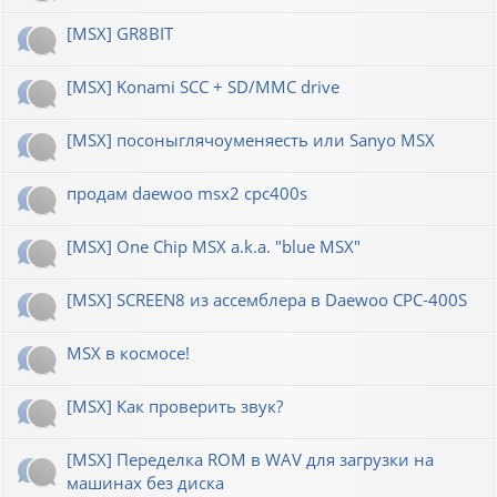
[MSX] GR8BIT
[MSX] Konami SCC + SD/MMC drive
[MSX] посоныглячоуменяесть или Sanyo MSX
продам daewoo msx2 cpc400s
[MSX] One Chip MSX a.k.a. "blue MSX"
[MSX] SCREEN8 из ассемблера в Daewoo CPC-400S
MSX в космосе!
[MSX] Как проверить звук?
[MSX] Переделка ROM в WAV для загрузки на
машинах без диска