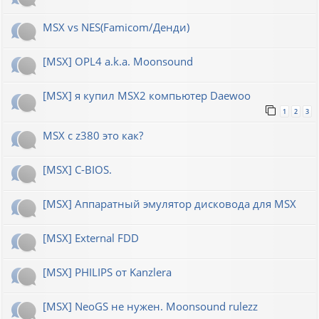
MSX vs NES(Famicom/Денди)
[MSX] OPL4 a.k.a. Moonsound
[MSX] я купил MSX2 компьютер Daewoo
1
2
3
MSX с z380 это как?
[MSX] C-BIOS.
[MSX] Аппаратный эмулятор дисковода для MSX
[MSX] External FDD
[MSX] PHILIPS от Kanzlera
[MSX] NeoGS не нужен. Moonsound rulezz