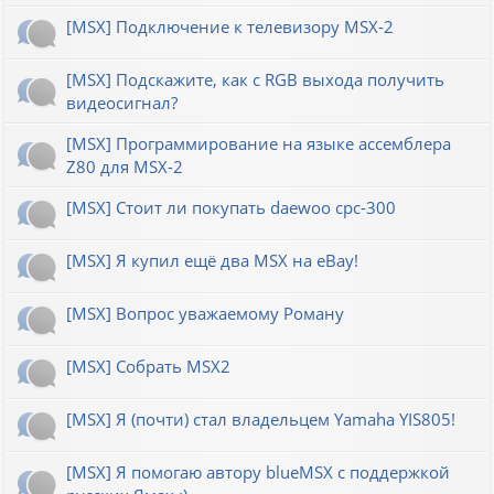
[MSX] Подключение к телевизору MSX-2
[MSX] Подскажите, как с RGB выхода получить
видеосигнал?
[MSX] Программирование на языке ассемблера
Z80 для MSX-2
[MSX] Стоит ли покупать daewoo cpc-300
[MSX] Я купил ещё два MSX на eBay!
[MSX] Вопрос уважаемому Роману
[MSX] Собрать MSX2
[MSX] Я (почти) стал владельцем Yamaha YIS805!
[MSX] Я помогаю автору blueMSX с поддержкой