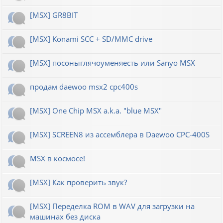
[MSX] GR8BIT
[MSX] Konami SCC + SD/MMC drive
[MSX] посоныглячоуменяесть или Sanyo MSX
продам daewoo msx2 cpc400s
[MSX] One Chip MSX a.k.a. "blue MSX"
[MSX] SCREEN8 из ассемблера в Daewoo CPC-400S
MSX в космосе!
[MSX] Как проверить звук?
[MSX] Переделка ROM в WAV для загрузки на
машинах без диска