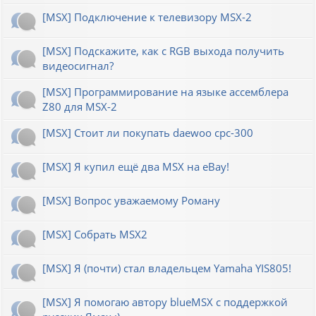
[MSX] Подключение к телевизору MSX-2
[MSX] Подскажите, как с RGB выхода получить
видеосигнал?
[MSX] Программирование на языке ассемблера
Z80 для MSX-2
[MSX] Стоит ли покупать daewoo cpc-300
[MSX] Я купил ещё два MSX на eBay!
[MSX] Вопрос уважаемому Роману
[MSX] Собрать MSX2
[MSX] Я (почти) стал владельцем Yamaha YIS805!
[MSX] Я помогаю автору blueMSX с поддержкой