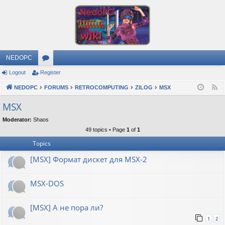
NEDOPC
Logout
Register
or
NEDOPC
u
FORUMS
RETROCOMPUTING
ZILOG
MSX
F
e
m
MSX
e
s
Moderator:
Shaos
d
49 topics • Page
1
of
1
Topics
[MSX] Формат дискет для MSX-2
MSX-DOS
[MSX] А не пора ли?
1
2