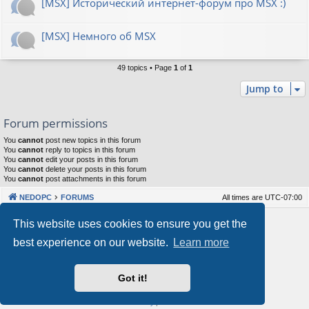
[MSX] Исторический интернет-форум про MSX :)
[MSX] Немного об MSX
49 topics • Page
1
of
1
Jump to
Forum permissions
You
cannot
post new topics in this forum
You
cannot
reply to topics in this forum
You
cannot
edit your posts in this forum
You
cannot
delete your posts in this forum
You
cannot
post attachments in this forum
NEDOPC
FORUMS
All times are
UTC-07:00
Powered by
phpBB
® Forum Software © phpBB Limited
This website uses cookies to ensure you get the
Style by
Arty
&
halilesen
best experience on our website.
Learn more
Our VPS Hosting By RimuHosting
Got it!
This server is located in London data center
Server admin:
mastodon.social/@Shaos
Privacy
|
Terms