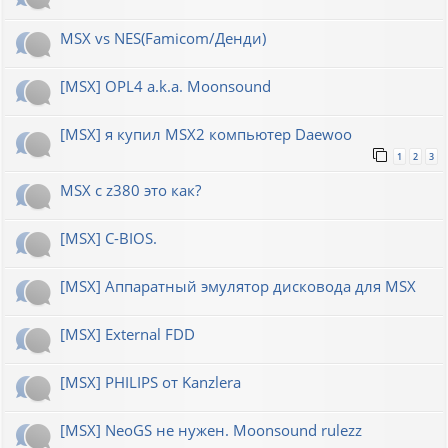
MSX vs NES(Famicom/Денди)
[MSX] OPL4 a.k.a. Moonsound
[MSX] я купил MSX2 компьютер Daewoo
1
2
3
MSX с z380 это как?
[MSX] C-BIOS.
[MSX] Аппаратный эмулятор дисковода для MSX
[MSX] External FDD
[MSX] PHILIPS от Kanzlera
[MSX] NeoGS не нужен. Moonsound rulezz