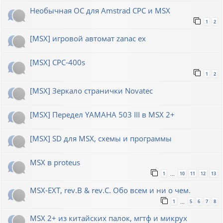
Необычная ОС для Amstrad CPC и MSX
1
2
[MSX] игровой автомат zanac ex
[MSX] CPC-400s
1
2
[MSX] Зеркало странички Novatec
[MSX] Передел YAMAHA 503 III в MSX 2+
[MSX] SD для MSX, схемы и программы
MSX в proteus
1
10
11
12
13
…
MSX-EXT, rev.B & rev.C. Обо всем и ни о чем.
1
5
6
7
8
…
MSX 2+ из китайских палок, мгтф и микрух