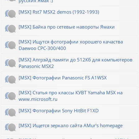
русских Ямах :)
[MSX] Rst7 MSX2 demos (1992-1993)
[MSX] Байка про сетевые навороты Ямахи
[MSX] Ищутся фотографии хорошего качаства
Daewoo CPC-300/400
[MSX] Апгрэйд памяти до 512Кб для компьютеров
Panasonic MSX2
[MSX] Фотографии Panasonic FS A1WSX
[MSX] Статья про классы КУВТ Yamaha MSX на
www.microsoft.ru
[MSX] Фотографии Sony HitBit F1XD
[MSX] Ищется зеркало сайта AMur's homepage