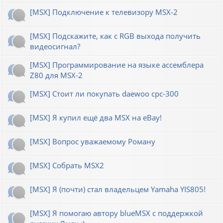
[MSX] Подключение к телевизору MSX-2
[MSX] Подскажите, как с RGB выхода получить
видеосигнал?
[MSX] Программирование на языке ассемблера
Z80 для MSX-2
[MSX] Стоит ли покупать daewoo cpc-300
[MSX] Я купил ещё два MSX на eBay!
[MSX] Вопрос уважаемому Роману
[MSX] Собрать MSX2
[MSX] Я (почти) стал владельцем Yamaha YIS805!
[MSX] Я помогаю автору blueMSX с поддержкой