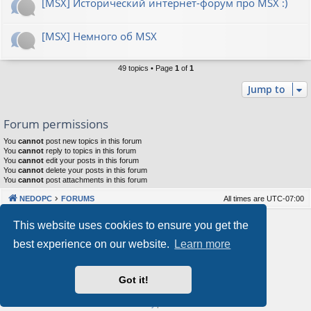
[MSX] Исторический интернет-форум про MSX :)
[MSX] Немного об MSX
49 topics • Page
1
of
1
Jump to
Forum permissions
You
cannot
post new topics in this forum
You
cannot
reply to topics in this forum
You
cannot
edit your posts in this forum
You
cannot
delete your posts in this forum
You
cannot
post attachments in this forum
NEDOPC
FORUMS
All times are
UTC-07:00
Powered by
phpBB
® Forum Software © phpBB Limited
This website uses cookies to ensure you get the
Style by
Arty
&
halilesen
best experience on our website.
Learn more
Our VPS Hosting By RimuHosting
Got it!
This server is located in London data center
Server admin:
mastodon.social/@Shaos
Privacy
|
Terms