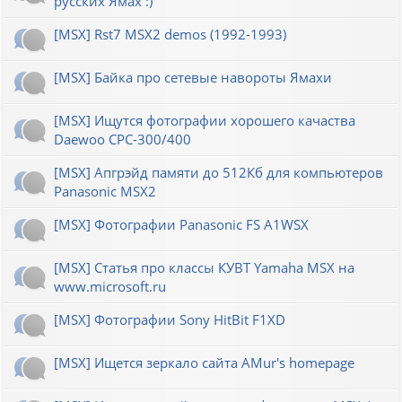
русских Ямах :)
[MSX] Rst7 MSX2 demos (1992-1993)
[MSX] Байка про сетевые навороты Ямахи
[MSX] Ищутся фотографии хорошего качаства
Daewoo CPC-300/400
[MSX] Апгрэйд памяти до 512Кб для компьютеров
Panasonic MSX2
[MSX] Фотографии Panasonic FS A1WSX
[MSX] Статья про классы КУВТ Yamaha MSX на
www.microsoft.ru
[MSX] Фотографии Sony HitBit F1XD
[MSX] Ищется зеркало сайта AMur's homepage