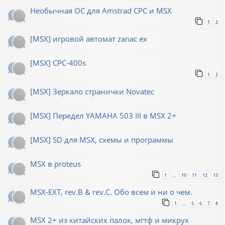
Необычная ОС для Amstrad CPC и MSX
1
2
[MSX] игровой автомат zanac ex
[MSX] CPC-400s
1
2
[MSX] Зеркало странички Novatec
[MSX] Передел YAMAHA 503 III в MSX 2+
[MSX] SD для MSX, схемы и программы
MSX в proteus
1
10
11
12
13
…
MSX-EXT, rev.B & rev.C. Обо всем и ни о чем.
1
5
6
7
8
…
MSX 2+ из китайских палок, мгтф и микрух