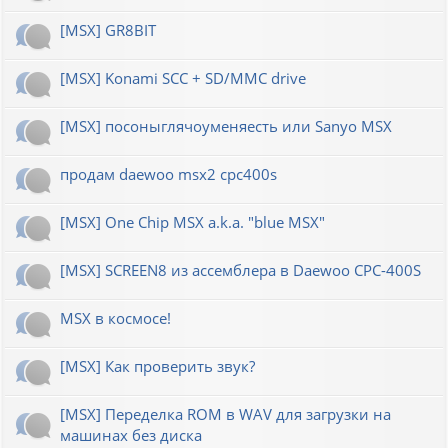
[MSX] GR8BIT
[MSX] Konami SCC + SD/MMC drive
[MSX] посоныглячоуменяесть или Sanyo MSX
продам daewoo msx2 cpc400s
[MSX] One Chip MSX a.k.a. "blue MSX"
[MSX] SCREEN8 из ассемблера в Daewoo CPC-400S
MSX в космосе!
[MSX] Как проверить звук?
[MSX] Переделка ROM в WAV для загрузки на
машинах без диска