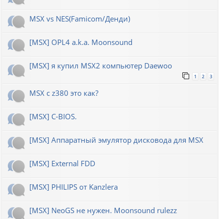
MSX vs NES(Famicom/Денди)
[MSX] OPL4 a.k.a. Moonsound
[MSX] я купил MSX2 компьютер Daewoo
1
2
3
MSX с z380 это как?
[MSX] C-BIOS.
[MSX] Аппаратный эмулятор дисковода для MSX
[MSX] External FDD
[MSX] PHILIPS от Kanzlera
[MSX] NeoGS не нужен. Moonsound rulezz