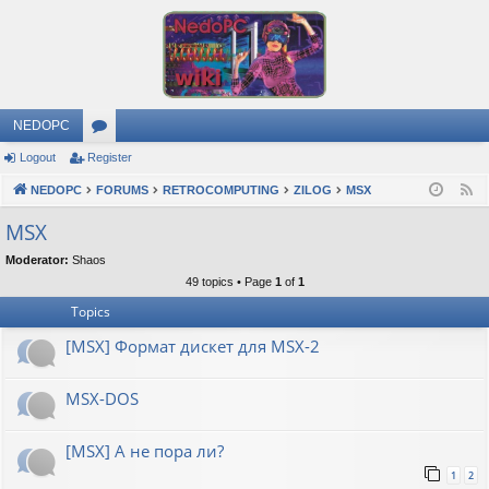
NEDOPC
Logout
Register
or
NEDOPC
u
FORUMS
RETROCOMPUTING
ZILOG
MSX
F
e
m
MSX
e
s
Moderator:
Shaos
d
49 topics • Page
1
of
1
Topics
[MSX] Формат дискет для MSX-2
MSX-DOS
[MSX] А не пора ли?
1
2