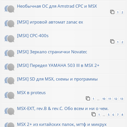
Необычная ОС для Amstrad CPC и MSX
1
2
[MSX] игровой автомат zanac ex
[MSX] CPC-400s
1
2
[MSX] Зеркало странички Novatec
[MSX] Передел YAMAHA 503 III в MSX 2+
[MSX] SD для MSX, схемы и программы
MSX в proteus
1
10
11
12
13
…
MSX-EXT, rev.B & rev.C. Обо всем и ни о чем.
1
5
6
7
8
…
MSX 2+ из китайских палок, мгтф и микрух