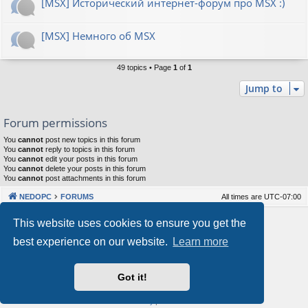
[MSX] Исторический интернет-форум про MSX :)
[MSX] Немного об MSX
49 topics • Page
1
of
1
Jump to
Forum permissions
You
cannot
post new topics in this forum
You
cannot
reply to topics in this forum
You
cannot
edit your posts in this forum
You
cannot
delete your posts in this forum
You
cannot
post attachments in this forum
NEDOPC
FORUMS
All times are
UTC-07:00
Powered by
phpBB
® Forum Software © phpBB Limited
This website uses cookies to ensure you get the
Style by
Arty
&
halilesen
best experience on our website.
Learn more
Our VPS Hosting By RimuHosting
Got it!
This server is located in London data center
Server admin:
mastodon.social/@Shaos
Privacy
|
Terms