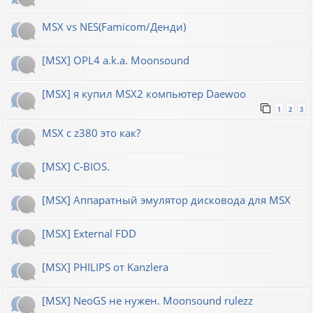
MSX vs NES(Famicom/Денди)
[MSX] OPL4 a.k.a. Moonsound
[MSX] я купил MSX2 компьютер Daewoo
1
2
3
MSX с z380 это как?
[MSX] C-BIOS.
[MSX] Аппаратный эмулятор дисковода для MSX
[MSX] External FDD
[MSX] PHILIPS от Kanzlera
[MSX] NeoGS не нужен. Moonsound rulezz