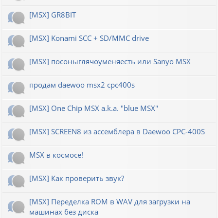
[MSX] GR8BIT
[MSX] Konami SCC + SD/MMC drive
[MSX] посоныглячоуменяесть или Sanyo MSX
продам daewoo msx2 cpc400s
[MSX] One Chip MSX a.k.a. "blue MSX"
[MSX] SCREEN8 из ассемблера в Daewoo CPC-400S
MSX в космосе!
[MSX] Как проверить звук?
[MSX] Переделка ROM в WAV для загрузки на
машинах без диска