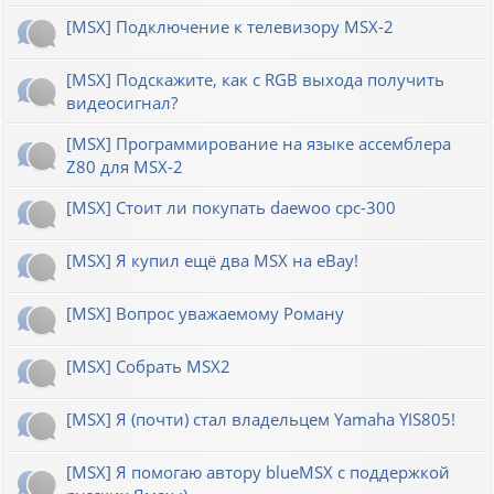
[MSX] Подключение к телевизору MSX-2
[MSX] Подскажите, как с RGB выхода получить
видеосигнал?
[MSX] Программирование на языке ассемблера
Z80 для MSX-2
[MSX] Стоит ли покупать daewoo cpc-300
[MSX] Я купил ещё два MSX на eBay!
[MSX] Вопрос уважаемому Роману
[MSX] Собрать MSX2
[MSX] Я (почти) стал владельцем Yamaha YIS805!
[MSX] Я помогаю автору blueMSX с поддержкой