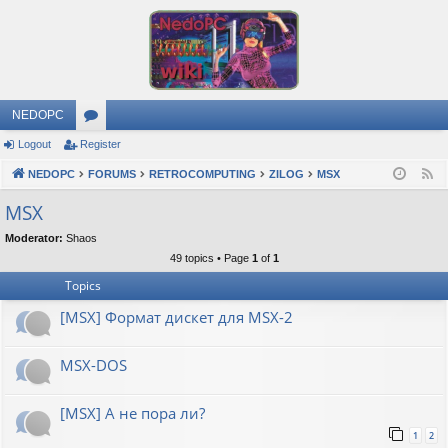
NEDOPC
Logout
Register
or
NEDOPC
u
FORUMS
RETROCOMPUTING
ZILOG
MSX
F
e
m
MSX
e
s
Moderator:
Shaos
d
49 topics • Page
1
of
1
Topics
[MSX] Формат дискет для MSX-2
MSX-DOS
[MSX] А не пора ли?
1
2