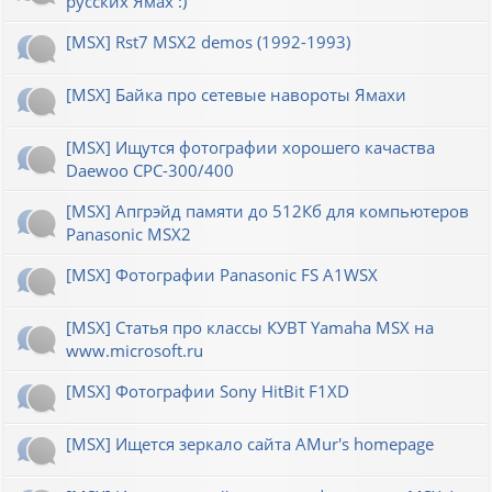
русских Ямах :)
[MSX] Rst7 MSX2 demos (1992-1993)
[MSX] Байка про сетевые навороты Ямахи
[MSX] Ищутся фотографии хорошего качаства
Daewoo CPC-300/400
[MSX] Апгрэйд памяти до 512Кб для компьютеров
Panasonic MSX2
[MSX] Фотографии Panasonic FS A1WSX
[MSX] Статья про классы КУВТ Yamaha MSX на
www.microsoft.ru
[MSX] Фотографии Sony HitBit F1XD
[MSX] Ищется зеркало сайта AMur's homepage