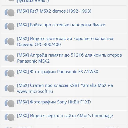
русских Ямах :)
[MSX] Rst7 MSX2 demos (1992-1993)
[MSX] Байка про сетевые навороты Ямахи
[MSX] Ищутся фотографии хорошего качаства
Daewoo CPC-300/400
[MSX] Апгрэйд памяти до 512Кб для компьютеров
Panasonic MSX2
[MSX] Фотографии Panasonic FS A1WSX
[MSX] Статья про классы КУВТ Yamaha MSX на
www.microsoft.ru
[MSX] Фотографии Sony HitBit F1XD
[MSX] Ищется зеркало сайта AMur's homepage