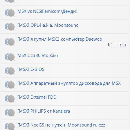
MSX vs NES(Famicom/Денди)
[MSX] OPL4 a.k.a. Moonsound
[MSX] я купил MSX2 компьютер Daewoo
1
2
3
MSX с z380 это как?
[MSX] C-BIOS.
[MSX] Аппаратный эмулятор дисковода для MSX
[MSX] External FDD
[MSX] PHILIPS от Kanzlera
[MSX] NeoGS не нужен. Moonsound rulezz