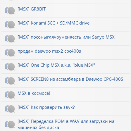
[MSX] GR8BIT
[MSX] Konami SCC + SD/MMC drive
[MSX] посоныглячоуменяесть или Sanyo MSX
продам daewoo msx2 cpc400s
[MSX] One Chip MSX a.k.a. "blue MSX"
[MSX] SCREEN8 из ассемблера в Daewoo CPC-400S
MSX в космосе!
[MSX] Как проверить звук?
[MSX] Переделка ROM в WAV для загрузки на
машинах без диска