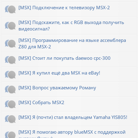
[MSX] Подключение к телевизору MSX-2
[MSX] Подскажите, как с RGB выхода получить
видеосигнал?
[MSX] Программирование на языке ассемблера
Z80 для MSX-2
[MSX] Стоит ли покупать daewoo cpc-300
[MSX] Я купил ещё два MSX на eBay!
[MSX] Вопрос уважаемому Роману
[MSX] Собрать MSX2
[MSX] Я (почти) стал владельцем Yamaha YIS805!
[MSX] Я помогаю автору blueMSX с поддержкой