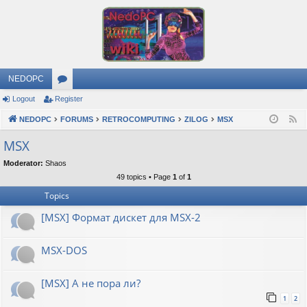
NEDOPC
Logout
Register
or
NEDOPC
u
FORUMS
RETROCOMPUTING
ZILOG
MSX
F
e
m
MSX
e
s
Moderator:
Shaos
d
49 topics • Page
1
of
1
Topics
[MSX] Формат дискет для MSX-2
MSX-DOS
[MSX] А не пора ли?
1
2