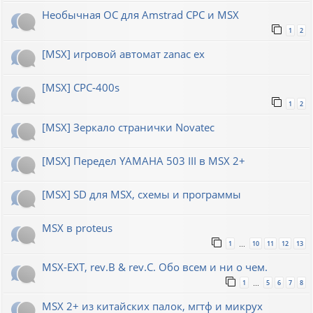
Необычная ОС для Amstrad CPC и MSX
1
2
[MSX] игровой автомат zanac ex
[MSX] CPC-400s
1
2
[MSX] Зеркало странички Novatec
[MSX] Передел YAMAHA 503 III в MSX 2+
[MSX] SD для MSX, схемы и программы
MSX в proteus
1
10
11
12
13
…
MSX-EXT, rev.B & rev.C. Обо всем и ни о чем.
1
5
6
7
8
…
MSX 2+ из китайских палок, мгтф и микрух