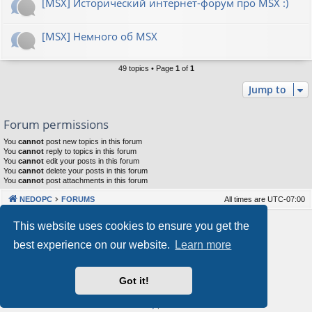
[MSX] Исторический интернет-форум про MSX :)
[MSX] Немного об MSX
49 topics • Page
1
of
1
Jump to
Forum permissions
You
cannot
post new topics in this forum
You
cannot
reply to topics in this forum
You
cannot
edit your posts in this forum
You
cannot
delete your posts in this forum
You
cannot
post attachments in this forum
NEDOPC
FORUMS
All times are
UTC-07:00
Powered by
phpBB
® Forum Software © phpBB Limited
This website uses cookies to ensure you get the
Style by
Arty
&
halilesen
best experience on our website.
Learn more
Our VPS Hosting By RimuHosting
Got it!
This server is located in London data center
Server admin:
mastodon.social/@Shaos
Privacy
|
Terms