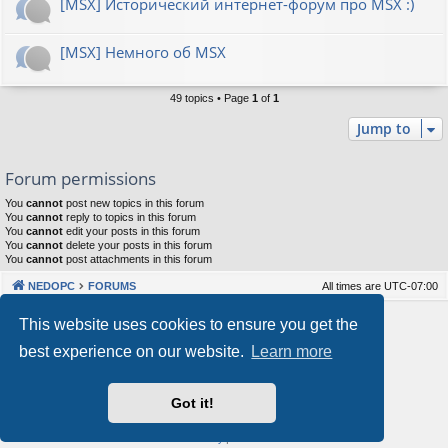
[MSX] Исторический интернет-форум про MSX :)
[MSX] Немного об MSX
49 topics • Page
1
of
1
Jump to
Forum permissions
You
cannot
post new topics in this forum
You
cannot
reply to topics in this forum
You
cannot
edit your posts in this forum
You
cannot
delete your posts in this forum
You
cannot
post attachments in this forum
NEDOPC
FORUMS
All times are
UTC-07:00
Powered by
phpBB
® Forum Software © phpBB Limited
This website uses cookies to ensure you get the
Style by
Arty
&
halilesen
best experience on our website.
Learn more
Our VPS Hosting By RimuHosting
Got it!
This server is located in London data center
Server admin:
mastodon.social/@Shaos
Privacy
|
Terms