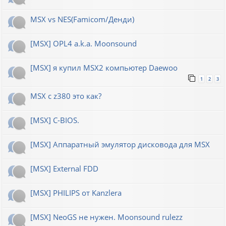
MSX vs NES(Famicom/Денди)
[MSX] OPL4 a.k.a. Moonsound
[MSX] я купил MSX2 компьютер Daewoo
1
2
3
MSX с z380 это как?
[MSX] C-BIOS.
[MSX] Аппаратный эмулятор дисковода для MSX
[MSX] External FDD
[MSX] PHILIPS от Kanzlera
[MSX] NeoGS не нужен. Moonsound rulezz