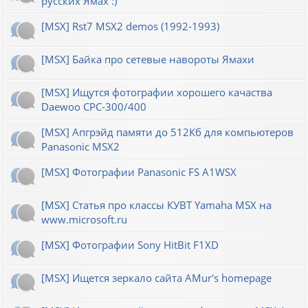
русских Ямах :)
[MSX] Rst7 MSX2 demos (1992-1993)
[MSX] Байка про сетевые навороты Ямахи
[MSX] Ищутся фотографии хорошего качаства
Daewoo CPC-300/400
[MSX] Апгрэйд памяти до 512Кб для компьютеров
Panasonic MSX2
[MSX] Фотографии Panasonic FS A1WSX
[MSX] Статья про классы КУВТ Yamaha MSX на
www.microsoft.ru
[MSX] Фотографии Sony HitBit F1XD
[MSX] Ищется зеркало сайта AMur's homepage