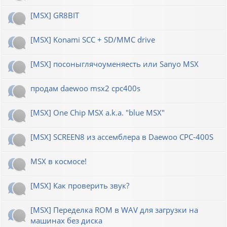
[MSX] GR8BIT
[MSX] Konami SCC + SD/MMC drive
[MSX] посоныглячоуменяесть или Sanyo MSX
продам daewoo msx2 cpc400s
[MSX] One Chip MSX a.k.a. "blue MSX"
[MSX] SCREEN8 из ассемблера в Daewoo CPC-400S
MSX в космосе!
[MSX] Как проверить звук?
[MSX] Переделка ROM в WAV для загрузки на
машинах без диска