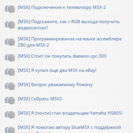
[MSX] Подключение к телевизору MSX-2
[MSX] Подскажите, как с RGB выхода получить
видеосигнал?
[MSX] Программирование на языке ассемблера
Z80 для MSX-2
[MSX] Стоит ли покупать daewoo cpc-300
[MSX] Я купил ещё два MSX на eBay!
[MSX] Вопрос уважаемому Роману
[MSX] Собрать MSX2
[MSX] Я (почти) стал владельцем Yamaha YIS805!
[MSX] Я помогаю автору blueMSX с поддержкой