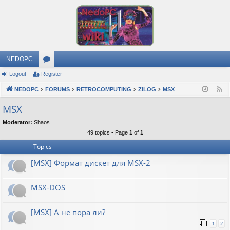
NEDOPC
Logout
Register
or
NEDOPC
u
FORUMS
RETROCOMPUTING
ZILOG
MSX
F
e
m
MSX
e
s
Moderator:
Shaos
d
49 topics • Page
1
of
1
Topics
[MSX] Формат дискет для MSX-2
MSX-DOS
[MSX] А не пора ли?
1
2