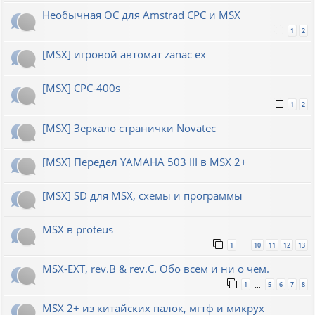
Необычная ОС для Amstrad CPC и MSX
1
2
[MSX] игровой автомат zanac ex
[MSX] CPC-400s
1
2
[MSX] Зеркало странички Novatec
[MSX] Передел YAMAHA 503 III в MSX 2+
[MSX] SD для MSX, схемы и программы
MSX в proteus
1
10
11
12
13
…
MSX-EXT, rev.B & rev.C. Обо всем и ни о чем.
1
5
6
7
8
…
MSX 2+ из китайских палок, мгтф и микрух