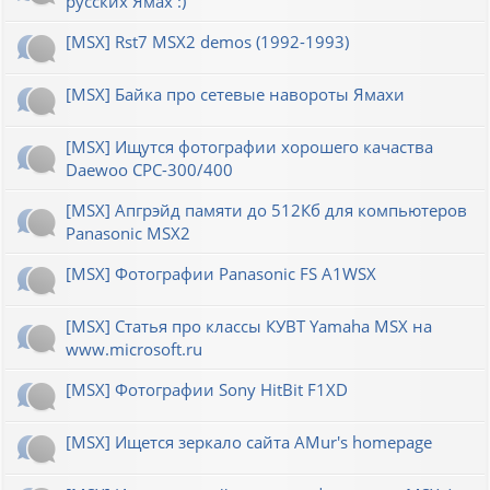
русских Ямах :)
[MSX] Rst7 MSX2 demos (1992-1993)
[MSX] Байка про сетевые навороты Ямахи
[MSX] Ищутся фотографии хорошего качаства
Daewoo CPC-300/400
[MSX] Апгрэйд памяти до 512Кб для компьютеров
Panasonic MSX2
[MSX] Фотографии Panasonic FS A1WSX
[MSX] Статья про классы КУВТ Yamaha MSX на
www.microsoft.ru
[MSX] Фотографии Sony HitBit F1XD
[MSX] Ищется зеркало сайта AMur's homepage