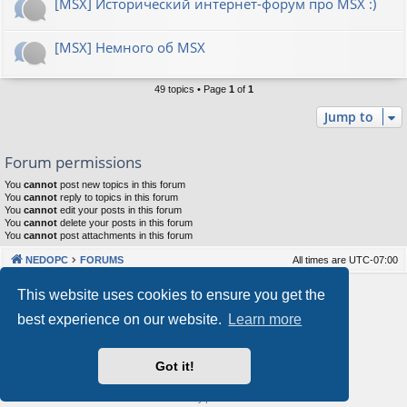
[MSX] Исторический интернет-форум про MSX :)
[MSX] Немного об MSX
49 topics • Page
1
of
1
Jump to
Forum permissions
You
cannot
post new topics in this forum
You
cannot
reply to topics in this forum
You
cannot
edit your posts in this forum
You
cannot
delete your posts in this forum
You
cannot
post attachments in this forum
NEDOPC
FORUMS
All times are
UTC-07:00
Powered by
phpBB
® Forum Software © phpBB Limited
This website uses cookies to ensure you get the
Style by
Arty
&
halilesen
best experience on our website.
Learn more
Our VPS Hosting By RimuHosting
Got it!
This server is located in London data center
Server admin:
mastodon.social/@Shaos
Privacy
|
Terms