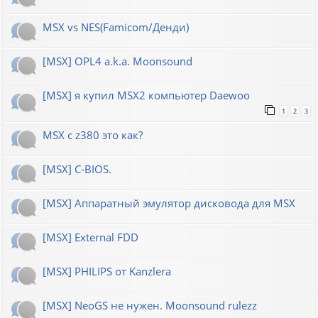
MSX vs NES(Famicom/Денди)
[MSX] OPL4 a.k.a. Moonsound
[MSX] я купил MSX2 компьютер Daewoo
1
2
3
MSX с z380 это как?
[MSX] C-BIOS.
[MSX] Аппаратный эмулятор дисковода для MSX
[MSX] External FDD
[MSX] PHILIPS от Kanzlera
[MSX] NeoGS не нужен. Moonsound rulezz