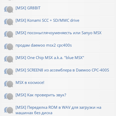
[MSX] GR8BIT
[MSX] Konami SCC + SD/MMC drive
[MSX] посоныглячоуменяесть или Sanyo MSX
продам daewoo msx2 cpc400s
[MSX] One Chip MSX a.k.a. "blue MSX"
[MSX] SCREEN8 из ассемблера в Daewoo CPC-400S
MSX в космосе!
[MSX] Как проверить звук?
[MSX] Переделка ROM в WAV для загрузки на
машинах без диска