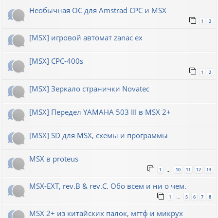
Необычная ОС для Amstrad CPC и MSX
1
2
[MSX] игровой автомат zanac ex
[MSX] CPC-400s
1
2
[MSX] Зеркало странички Novatec
[MSX] Передел YAMAHA 503 III в MSX 2+
[MSX] SD для MSX, схемы и программы
MSX в proteus
1
10
11
12
13
…
MSX-EXT, rev.B & rev.C. Обо всем и ни о чем.
1
5
6
7
8
…
MSX 2+ из китайских палок, мгтф и микрух