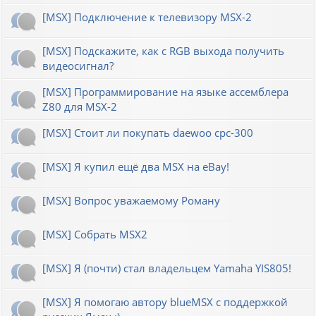
[MSX] Подключение к телевизору MSX-2
[MSX] Подскажите, как с RGB выхода получить
видеосигнал?
[MSX] Программирование на языке ассемблера
Z80 для MSX-2
[MSX] Стоит ли покупать daewoo cpc-300
[MSX] Я купил ещё два MSX на eBay!
[MSX] Вопрос уважаемому Роману
[MSX] Собрать MSX2
[MSX] Я (почти) стал владельцем Yamaha YIS805!
[MSX] Я помогаю автору blueMSX с поддержкой