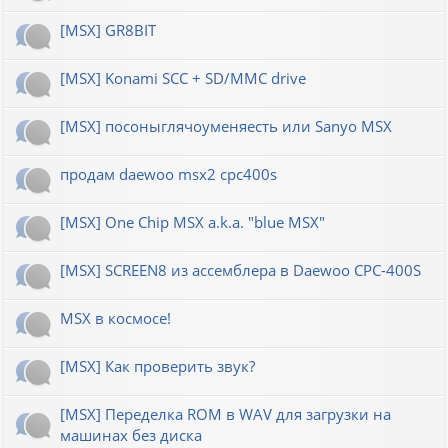
[MSX] GR8BIT
[MSX] Konami SCC + SD/MMC drive
[MSX] посоныглячоуменяесть или Sanyo MSX
продам daewoo msx2 cpc400s
[MSX] One Chip MSX a.k.a. "blue MSX"
[MSX] SCREEN8 из ассемблера в Daewoo CPC-400S
MSX в космосе!
[MSX] Как проверить звук?
[MSX] Переделка ROM в WAV для загрузки на
машинах без диска