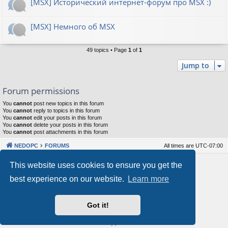
[MSX] Исторический интернет-форум про MSX :)
[MSX] Немного об MSX
49 topics • Page
1
of
1
Jump to
Forum permissions
You
cannot
post new topics in this forum
You
cannot
reply to topics in this forum
You
cannot
edit your posts in this forum
You
cannot
delete your posts in this forum
You
cannot
post attachments in this forum
NEDOPC
FORUMS
All times are
UTC-07:00
Powered by
phpBB
® Forum Software © phpBB Limited
This website uses cookies to ensure you get the
Style by
Arty
&
halilesen
best experience on our website.
Learn more
Our VPS Hosting By RimuHosting
Got it!
This server is located in London data center
Server admin:
mastodon.social/@Shaos
Privacy
|
Terms