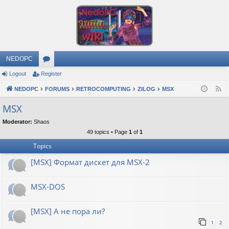
NEDOPC
Logout
Register
or
NEDOPC
u
FORUMS
RETROCOMPUTING
ZILOG
MSX
F
e
m
MSX
e
s
Moderator:
Shaos
d
49 topics • Page
1
of
1
Topics
[MSX] Формат дискет для MSX-2
MSX-DOS
[MSX] А не пора ли?
1
2