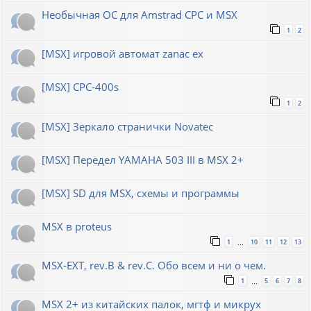
Необычная ОС для Amstrad CPC и MSX
1
2
[MSX] игровой автомат zanac ex
[MSX] CPC-400s
1
2
[MSX] Зеркало странички Novatec
[MSX] Передел YAMAHA 503 III в MSX 2+
[MSX] SD для MSX, схемы и программы
MSX в proteus
1
10
11
12
13
…
MSX-EXT, rev.B & rev.C. Обо всем и ни о чем.
1
5
6
7
8
…
MSX 2+ из китайских палок, мгтф и микрух