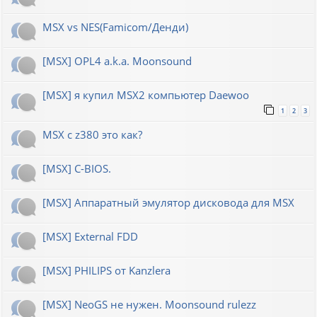
MSX vs NES(Famicom/Денди)
[MSX] OPL4 a.k.a. Moonsound
[MSX] я купил MSX2 компьютер Daewoo
1
2
3
MSX с z380 это как?
[MSX] C-BIOS.
[MSX] Аппаратный эмулятор дисковода для MSX
[MSX] External FDD
[MSX] PHILIPS от Kanzlera
[MSX] NeoGS не нужен. Moonsound rulezz