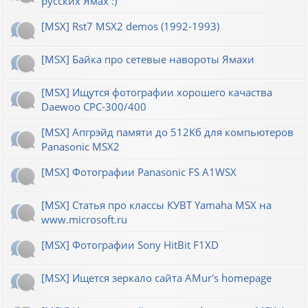
русских Ямах :)
[MSX] Rst7 MSX2 demos (1992-1993)
[MSX] Байка про сетевые навороты Ямахи
[MSX] Ищутся фотографии хорошего качаства
Daewoo CPC-300/400
[MSX] Апгрэйд памяти до 512Кб для компьютеров
Panasonic MSX2
[MSX] Фотографии Panasonic FS A1WSX
[MSX] Статья про классы КУВТ Yamaha MSX на
www.microsoft.ru
[MSX] Фотографии Sony HitBit F1XD
[MSX] Ищется зеркало сайта AMur's homepage