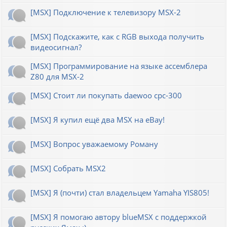
[MSX] Подключение к телевизору MSX-2
[MSX] Подскажите, как с RGB выхода получить
видеосигнал?
[MSX] Программирование на языке ассемблера
Z80 для MSX-2
[MSX] Стоит ли покупать daewoo cpc-300
[MSX] Я купил ещё два MSX на eBay!
[MSX] Вопрос уважаемому Роману
[MSX] Собрать MSX2
[MSX] Я (почти) стал владельцем Yamaha YIS805!
[MSX] Я помогаю автору blueMSX с поддержкой