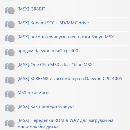
[MSX] GR8BIT
[MSX] Konami SCC + SD/MMC drive
[MSX] посоныглячоуменяесть или Sanyo MSX
продам daewoo msx2 cpc400s
[MSX] One Chip MSX a.k.a. "blue MSX"
[MSX] SCREEN8 из ассемблера в Daewoo CPC-400S
MSX в космосе!
[MSX] Как проверить звук?
[MSX] Переделка ROM в WAV для загрузки на
машинах без диска