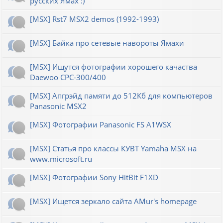
русских Ямах :)
[MSX] Rst7 MSX2 demos (1992-1993)
[MSX] Байка про сетевые навороты Ямахи
[MSX] Ищутся фотографии хорошего качаства
Daewoo CPC-300/400
[MSX] Апгрэйд памяти до 512Кб для компьютеров
Panasonic MSX2
[MSX] Фотографии Panasonic FS A1WSX
[MSX] Статья про классы КУВТ Yamaha MSX на
www.microsoft.ru
[MSX] Фотографии Sony HitBit F1XD
[MSX] Ищется зеркало сайта AMur's homepage