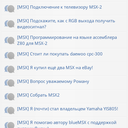
[MSX] Подключение к телевизору MSX-2
[MSX] Подскажите, как с RGB выхода получить
видеосигнал?
[MSX] Программирование на языке ассемблера
Z80 для MSX-2
[MSX] Стоит ли покупать daewoo cpc-300
[MSX] Я купил ещё два MSX на eBay!
[MSX] Вопрос уважаемому Роману
[MSX] Собрать MSX2
[MSX] Я (почти) стал владельцем Yamaha YIS805!
[MSX] Я помогаю автору blueMSX с поддержкой