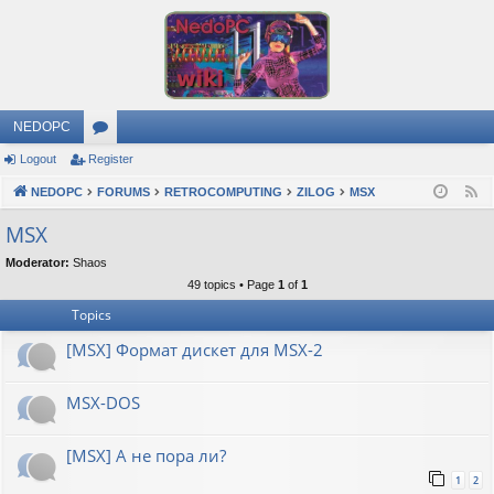
NEDOPC
Logout
Register
or
NEDOPC
u
FORUMS
RETROCOMPUTING
ZILOG
MSX
F
e
m
MSX
e
s
Moderator:
Shaos
d
49 topics • Page
1
of
1
Topics
[MSX] Формат дискет для MSX-2
MSX-DOS
[MSX] А не пора ли?
1
2