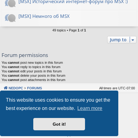
[MSX] Исторический интернет-форум про MSX :)
[MSX] Немного об MSX
49 topics • Page
1
of
1
Jump to
Forum permissions
You
cannot
post new topics in this forum
You
cannot
reply to topics in this forum
You
cannot
edit your posts in this forum
You
cannot
delete your posts in this forum
You
cannot
post attachments in this forum
NEDOPC
FORUMS
All times are
UTC-07:00
Powered by
phpBB
® Forum Software © phpBB Limited
This website uses cookies to ensure you get the
Style by
Arty
&
halilesen
best experience on our website.
Learn more
Our VPS Hosting By RimuHosting
Got it!
This server is located in London data center
Server admin:
mastodon.social/@Shaos
Privacy
|
Terms