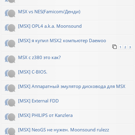
MSX vs NES(Famicom/Денди)
[MSX] OPL4 a.k.a. Moonsound
[MSX] я купил MSX2 компьютер Daewoo
1
2
3
MSX с z380 это как?
[MSX] C-BIOS.
[MSX] Аппаратный эмулятор дисковода для MSX
[MSX] External FDD
[MSX] PHILIPS от Kanzlera
[MSX] NeoGS не нужен. Moonsound rulezz