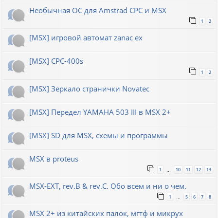
Необычная ОС для Amstrad CPC и MSX
1
2
[MSX] игровой автомат zanac ex
[MSX] CPC-400s
1
2
[MSX] Зеркало странички Novatec
[MSX] Передел YAMAHA 503 III в MSX 2+
[MSX] SD для MSX, схемы и программы
MSX в proteus
1
10
11
12
13
…
MSX-EXT, rev.B & rev.C. Обо всем и ни о чем.
1
5
6
7
8
…
MSX 2+ из китайских палок, мгтф и микрух