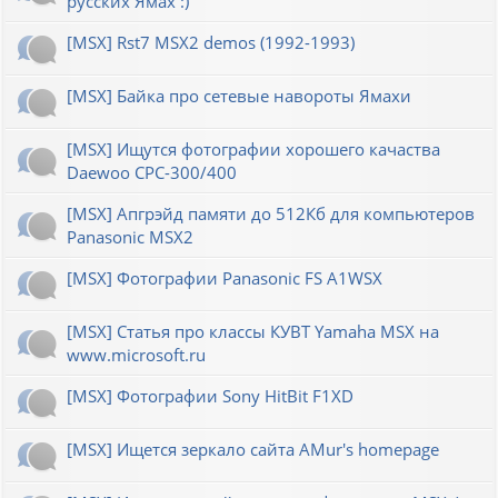
русских Ямах :)
[MSX] Rst7 MSX2 demos (1992-1993)
[MSX] Байка про сетевые навороты Ямахи
[MSX] Ищутся фотографии хорошего качаства
Daewoo CPC-300/400
[MSX] Апгрэйд памяти до 512Кб для компьютеров
Panasonic MSX2
[MSX] Фотографии Panasonic FS A1WSX
[MSX] Статья про классы КУВТ Yamaha MSX на
www.microsoft.ru
[MSX] Фотографии Sony HitBit F1XD
[MSX] Ищется зеркало сайта AMur's homepage