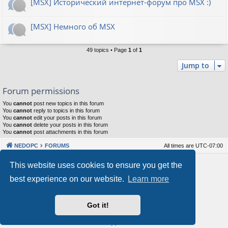
[MSX] Исторический интернет-форум про MSX :)
[MSX] Немного об MSX
49 topics • Page
1
of
1
Jump to
Forum permissions
You
cannot
post new topics in this forum
You
cannot
reply to topics in this forum
You
cannot
edit your posts in this forum
You
cannot
delete your posts in this forum
You
cannot
post attachments in this forum
NEDOPC
FORUMS
All times are
UTC-07:00
Powered by
phpBB
® Forum Software © phpBB Limited
This website uses cookies to ensure you get the
Style by
Arty
&
halilesen
best experience on our website.
Learn more
Our VPS Hosting By RimuHosting
Got it!
This server is located in London data center
Server admin:
mastodon.social/@Shaos
Privacy
|
Terms