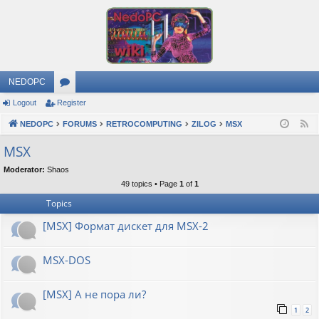
NEDOPC
Logout
Register
or
NEDOPC
u
FORUMS
RETROCOMPUTING
ZILOG
MSX
F
e
m
MSX
e
s
Moderator:
Shaos
d
49 topics • Page
1
of
1
Topics
[MSX] Формат дискет для MSX-2
MSX-DOS
[MSX] А не пора ли?
1
2