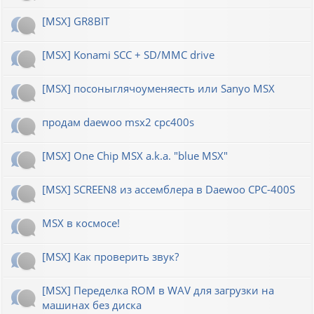
[MSX] GR8BIT
[MSX] Konami SCC + SD/MMC drive
[MSX] посоныглячоуменяесть или Sanyo MSX
продам daewoo msx2 cpc400s
[MSX] One Chip MSX a.k.a. "blue MSX"
[MSX] SCREEN8 из ассемблера в Daewoo CPC-400S
MSX в космосе!
[MSX] Как проверить звук?
[MSX] Переделка ROM в WAV для загрузки на
машинах без диска