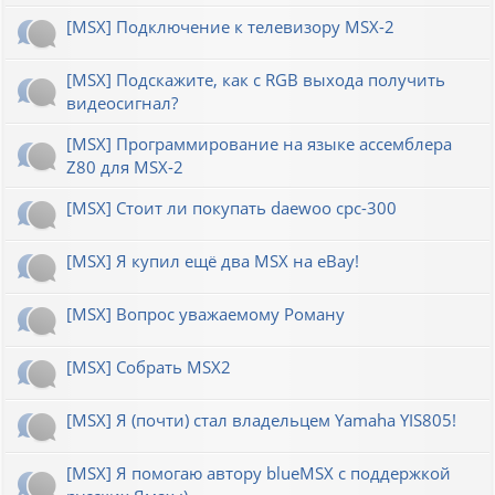
[MSX] Подключение к телевизору MSX-2
[MSX] Подскажите, как с RGB выхода получить
видеосигнал?
[MSX] Программирование на языке ассемблера
Z80 для MSX-2
[MSX] Стоит ли покупать daewoo cpc-300
[MSX] Я купил ещё два MSX на eBay!
[MSX] Вопрос уважаемому Роману
[MSX] Собрать MSX2
[MSX] Я (почти) стал владельцем Yamaha YIS805!
[MSX] Я помогаю автору blueMSX с поддержкой