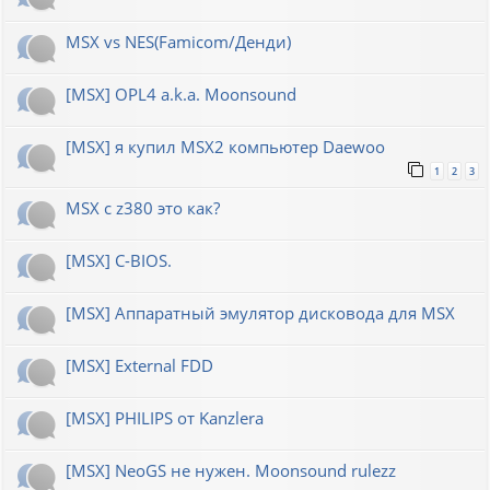
MSX vs NES(Famicom/Денди)
[MSX] OPL4 a.k.a. Moonsound
[MSX] я купил MSX2 компьютер Daewoo
1
2
3
MSX с z380 это как?
[MSX] C-BIOS.
[MSX] Аппаратный эмулятор дисковода для MSX
[MSX] External FDD
[MSX] PHILIPS от Kanzlera
[MSX] NeoGS не нужен. Moonsound rulezz