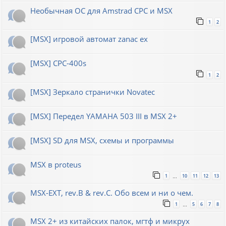
Необычная ОС для Amstrad CPC и MSX
1
2
[MSX] игровой автомат zanac ex
[MSX] CPC-400s
1
2
[MSX] Зеркало странички Novatec
[MSX] Передел YAMAHA 503 III в MSX 2+
[MSX] SD для MSX, схемы и программы
MSX в proteus
1
10
11
12
13
…
MSX-EXT, rev.B & rev.C. Обо всем и ни о чем.
1
5
6
7
8
…
MSX 2+ из китайских палок, мгтф и микрух