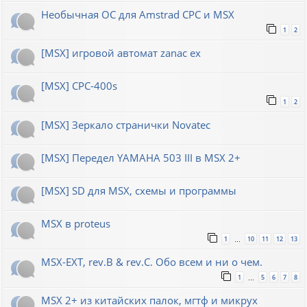
Необычная ОС для Amstrad CPC и MSX
1
2
[MSX] игровой автомат zanac ex
[MSX] CPC-400s
1
2
[MSX] Зеркало странички Novatec
[MSX] Передел YAMAHA 503 III в MSX 2+
[MSX] SD для MSX, схемы и программы
MSX в proteus
1
10
11
12
13
…
MSX-EXT, rev.B & rev.C. Обо всем и ни о чем.
1
5
6
7
8
…
MSX 2+ из китайских палок, мгтф и микрух