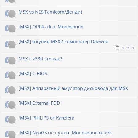
MSX vs NES(Famicom/Денди)
[MSX] OPL4 a.k.a. Moonsound
[MSX] я купил MSX2 компьютер Daewoo
1
2
3
MSX с z380 это как?
[MSX] C-BIOS.
[MSX] Аппаратный эмулятор дисковода для MSX
[MSX] External FDD
[MSX] PHILIPS от Kanzlera
[MSX] NeoGS не нужен. Moonsound rulezz