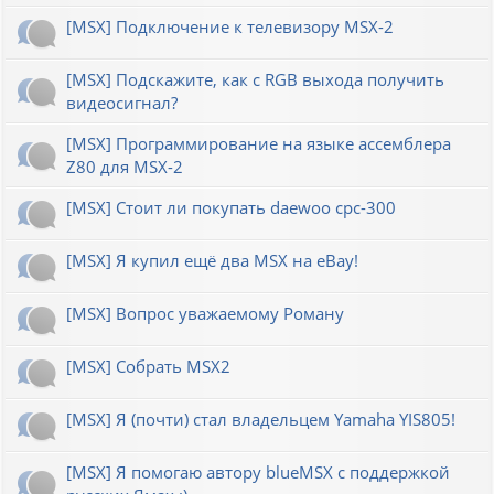
[MSX] Подключение к телевизору MSX-2
[MSX] Подскажите, как с RGB выхода получить
видеосигнал?
[MSX] Программирование на языке ассемблера
Z80 для MSX-2
[MSX] Стоит ли покупать daewoo cpc-300
[MSX] Я купил ещё два MSX на eBay!
[MSX] Вопрос уважаемому Роману
[MSX] Собрать MSX2
[MSX] Я (почти) стал владельцем Yamaha YIS805!
[MSX] Я помогаю автору blueMSX с поддержкой