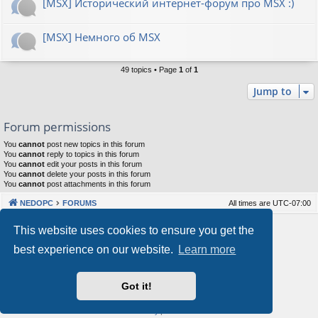
[MSX] Исторический интернет-форум про MSX :)
[MSX] Немного об MSX
49 topics • Page
1
of
1
Jump to
Forum permissions
You
cannot
post new topics in this forum
You
cannot
reply to topics in this forum
You
cannot
edit your posts in this forum
You
cannot
delete your posts in this forum
You
cannot
post attachments in this forum
NEDOPC
FORUMS
All times are
UTC-07:00
Powered by
phpBB
® Forum Software © phpBB Limited
This website uses cookies to ensure you get the
Style by
Arty
&
halilesen
best experience on our website.
Learn more
Our VPS Hosting By RimuHosting
Got it!
This server is located in London data center
Server admin:
mastodon.social/@Shaos
Privacy
|
Terms