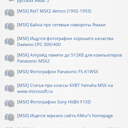
русских Ямах :)
[MSX] Rst7 MSX2 demos (1992-1993)
[MSX] Байка про сетевые навороты Ямахи
[MSX] Ищутся фотографии хорошего качаства
Daewoo CPC-300/400
[MSX] Апгрэйд памяти до 512Кб для компьютеров
Panasonic MSX2
[MSX] Фотографии Panasonic FS A1WSX
[MSX] Статья про классы КУВТ Yamaha MSX на
www.microsoft.ru
[MSX] Фотографии Sony HitBit F1XD
[MSX] Ищется зеркало сайта AMur's homepage