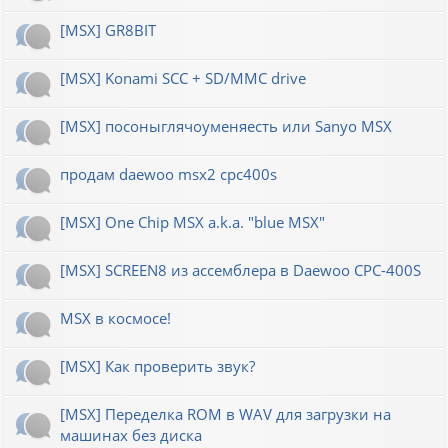
[MSX] GR8BIT
[MSX] Konami SCC + SD/MMC drive
[MSX] посоныглячоуменяесть или Sanyo MSX
продам daewoo msx2 cpc400s
[MSX] One Chip MSX a.k.a. "blue MSX"
[MSX] SCREEN8 из ассемблера в Daewoo CPC-400S
MSX в космосе!
[MSX] Как проверить звук?
[MSX] Переделка ROM в WAV для загрузки на
машинах без диска