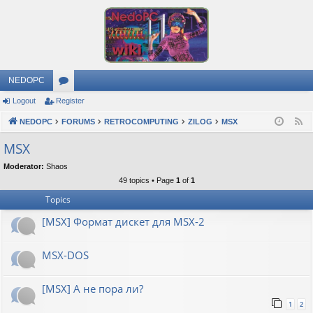
NEDOPC
Logout
Register
or
NEDOPC
u
FORUMS
RETROCOMPUTING
ZILOG
MSX
F
e
m
MSX
e
s
Moderator:
Shaos
d
49 topics • Page
1
of
1
Topics
[MSX] Формат дискет для MSX-2
MSX-DOS
[MSX] А не пора ли?
1
2