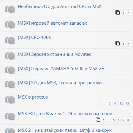
Необычная ОС для Amstrad CPC и MSX
1
2
[MSX] игровой автомат zanac ex
[MSX] CPC-400s
1
2
[MSX] Зеркало странички Novatec
[MSX] Передел YAMAHA 503 III в MSX 2+
[MSX] SD для MSX, схемы и программы
MSX в proteus
1
10
11
12
13
…
MSX-EXT, rev.B & rev.C. Обо всем и ни о чем.
1
5
6
7
8
…
MSX 2+ из китайских палок, мгтф и микрух