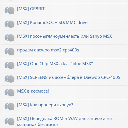
[MSX] GR8BIT
[MSX] Konami SCC + SD/MMC drive
[MSX] посоныглячоуменяесть или Sanyo MSX
продам daewoo msx2 cpc400s
[MSX] One Chip MSX a.k.a. "blue MSX"
[MSX] SCREEN8 из ассемблера в Daewoo CPC-400S
MSX в космосе!
[MSX] Как проверить звук?
[MSX] Переделка ROM в WAV для загрузки на
машинах без диска