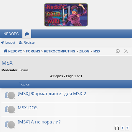
NEDOPC
Logout
Register
or
NEDOPC
u
FORUMS
RETROCOMPUTING
ZILOG
MSX
F
e
m
MSX
e
s
Moderator:
Shaos
d
49 topics • Page
1
of
1
Topics
[MSX] Формат дискет для MSX-2
MSX-DOS
[MSX] А не пора ли?
1
2