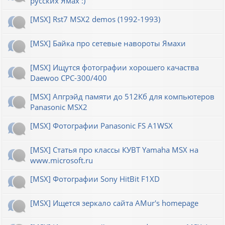
русских Ямах :)
[MSX] Rst7 MSX2 demos (1992-1993)
[MSX] Байка про сетевые навороты Ямахи
[MSX] Ищутся фотографии хорошего качаства
Daewoo CPC-300/400
[MSX] Апгрэйд памяти до 512Кб для компьютеров
Panasonic MSX2
[MSX] Фотографии Panasonic FS A1WSX
[MSX] Статья про классы КУВТ Yamaha MSX на
www.microsoft.ru
[MSX] Фотографии Sony HitBit F1XD
[MSX] Ищется зеркало сайта AMur's homepage