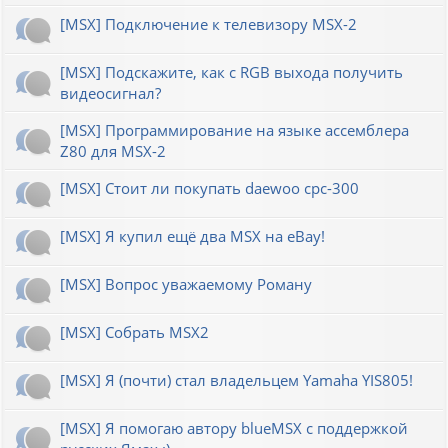
[MSX] Подключение к телевизору MSX-2
[MSX] Подскажите, как с RGB выхода получить
видеосигнал?
[MSX] Программирование на языке ассемблера
Z80 для MSX-2
[MSX] Стоит ли покупать daewoo cpc-300
[MSX] Я купил ещё два MSX на eBay!
[MSX] Вопрос уважаемому Роману
[MSX] Собрать MSX2
[MSX] Я (почти) стал владельцем Yamaha YIS805!
[MSX] Я помогаю автору blueMSX с поддержкой