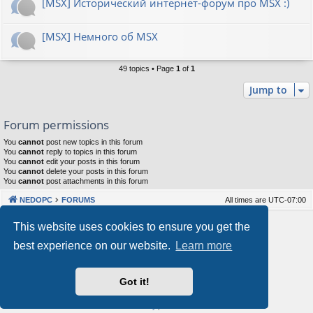
[MSX] Исторический интернет-форум про MSX :)
[MSX] Немного об MSX
49 topics • Page
1
of
1
Jump to
Forum permissions
You
cannot
post new topics in this forum
You
cannot
reply to topics in this forum
You
cannot
edit your posts in this forum
You
cannot
delete your posts in this forum
You
cannot
post attachments in this forum
NEDOPC
FORUMS
All times are
UTC-07:00
Powered by
phpBB
® Forum Software © phpBB Limited
This website uses cookies to ensure you get the
Style by
Arty
&
halilesen
best experience on our website.
Learn more
Our VPS Hosting By RimuHosting
Got it!
This server is located in London data center
Server admin:
mastodon.social/@Shaos
Privacy
|
Terms