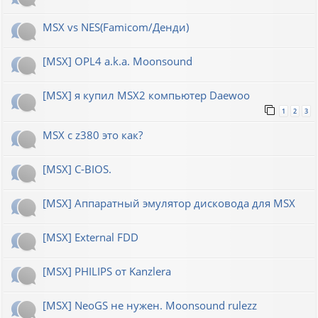
MSX vs NES(Famicom/Денди)
[MSX] OPL4 a.k.a. Moonsound
[MSX] я купил MSX2 компьютер Daewoo
1
2
3
MSX с z380 это как?
[MSX] C-BIOS.
[MSX] Аппаратный эмулятор дисковода для MSX
[MSX] External FDD
[MSX] PHILIPS от Kanzlera
[MSX] NeoGS не нужен. Moonsound rulezz