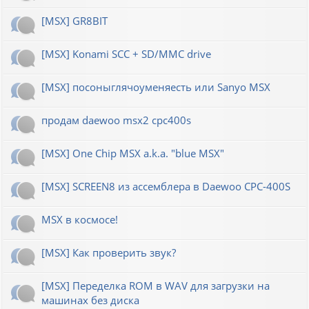
[MSX] GR8BIT
[MSX] Konami SCC + SD/MMC drive
[MSX] посоныглячоуменяесть или Sanyo MSX
продам daewoo msx2 cpc400s
[MSX] One Chip MSX a.k.a. "blue MSX"
[MSX] SCREEN8 из ассемблера в Daewoo CPC-400S
MSX в космосе!
[MSX] Как проверить звук?
[MSX] Переделка ROM в WAV для загрузки на
машинах без диска