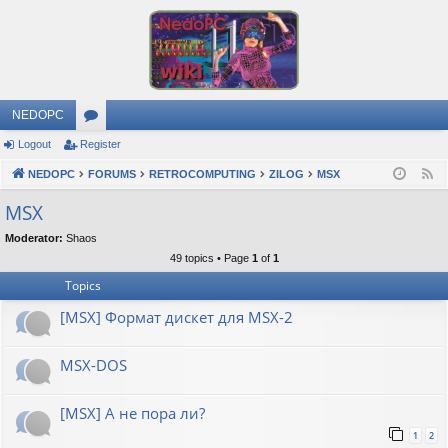
NEDOPC
Logout
Register
or
NEDOPC
u
FORUMS
RETROCOMPUTING
ZILOG
MSX
F
e
m
MSX
e
s
Moderator:
Shaos
d
49 topics • Page
1
of
1
Topics
[MSX] Формат дискет для MSX-2
MSX-DOS
[MSX] А не пора ли?
1
2