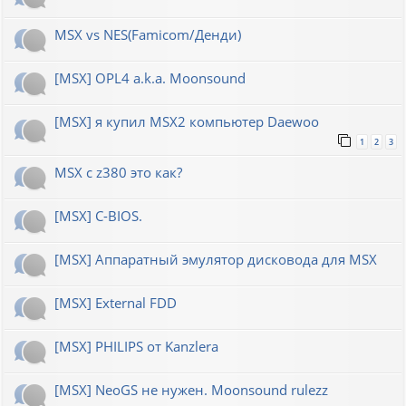
MSX vs NES(Famicom/Денди)
[MSX] OPL4 a.k.a. Moonsound
[MSX] я купил MSX2 компьютер Daewoo
1
2
3
MSX с z380 это как?
[MSX] C-BIOS.
[MSX] Аппаратный эмулятор дисковода для MSX
[MSX] External FDD
[MSX] PHILIPS от Kanzlera
[MSX] NeoGS не нужен. Moonsound rulezz