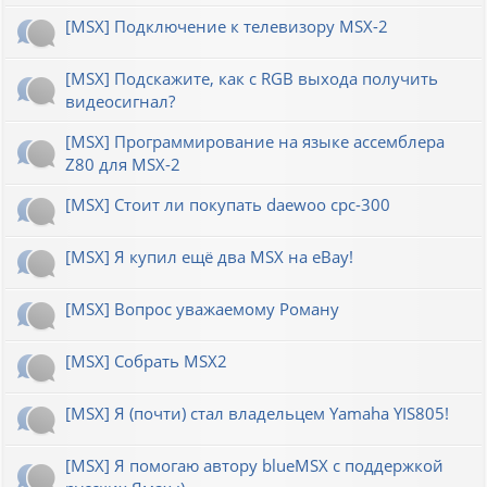
[MSX] Подключение к телевизору MSX-2
[MSX] Подскажите, как с RGB выхода получить
видеосигнал?
[MSX] Программирование на языке ассемблера
Z80 для MSX-2
[MSX] Стоит ли покупать daewoo cpc-300
[MSX] Я купил ещё два MSX на eBay!
[MSX] Вопрос уважаемому Роману
[MSX] Собрать MSX2
[MSX] Я (почти) стал владельцем Yamaha YIS805!
[MSX] Я помогаю автору blueMSX с поддержкой