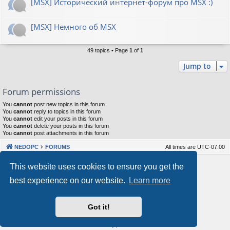
[MSX] Исторический интернет-форум про MSX :)
[MSX] Немного об MSX
49 topics • Page
1
of
1
Jump to
Forum permissions
You
cannot
post new topics in this forum
You
cannot
reply to topics in this forum
You
cannot
edit your posts in this forum
You
cannot
delete your posts in this forum
You
cannot
post attachments in this forum
NEDOPC
FORUMS
All times are
UTC-07:00
Powered by
phpBB
® Forum Software © phpBB Limited
This website uses cookies to ensure you get the
Style by
Arty
&
halilesen
best experience on our website.
Learn more
Our VPS Hosting By RimuHosting
Got it!
This server is located in London data center
Server admin:
mastodon.social/@Shaos
Privacy
|
Terms