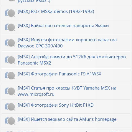
русских Ямах :)
[MSX] Rst7 MSX2 demos (1992-1993)
[MSX] Байка про сетевые навороты Ямахи
[MSX] Ищутся фотографии хорошего качаства
Daewoo CPC-300/400
[MSX] Апгрэйд памяти до 512Кб для компьютеров
Panasonic MSX2
[MSX] Фотографии Panasonic FS A1WSX
[MSX] Статья про классы КУВТ Yamaha MSX на
www.microsoft.ru
[MSX] Фотографии Sony HitBit F1XD
[MSX] Ищется зеркало сайта AMur's homepage