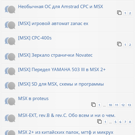
Необычная ОС для Amstrad CPC и MSX
1
2
[MSX] игровой автомат zanac ex
[MSX] CPC-400s
1
2
[MSX] Зеркало странички Novatec
[MSX] Передел YAMAHA 503 III в MSX 2+
[MSX] SD для MSX, схемы и программы
MSX в proteus
1
10
11
12
13
…
MSX-EXT, rev.B & rev.C. Обо всем и ни о чем.
1
5
6
7
8
…
MSX 2+ из китайских палок, мгтф и микрух