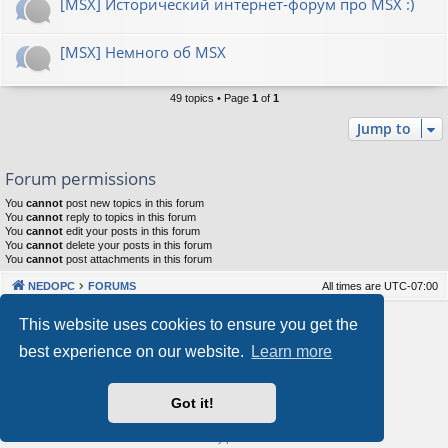
[MSX] Исторический интернет-форум про MSX :)
[MSX] Немного об MSX
49 topics • Page
1
of
1
Jump to
Forum permissions
You
cannot
post new topics in this forum
You
cannot
reply to topics in this forum
You
cannot
edit your posts in this forum
You
cannot
delete your posts in this forum
You
cannot
post attachments in this forum
NEDOPC
FORUMS
All times are
UTC-07:00
Powered by
phpBB
® Forum Software © phpBB Limited
This website uses cookies to ensure you get the
Style by
Arty
&
halilesen
best experience on our website.
Learn more
Our VPS Hosting By RimuHosting
Got it!
This server is located in London data center
Server admin:
mastodon.social/@Shaos
Privacy
|
Terms