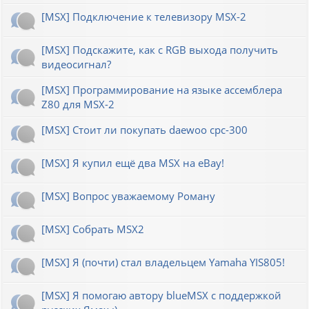
[MSX] Подключение к телевизору MSX-2
[MSX] Подскажите, как с RGB выхода получить
видеосигнал?
[MSX] Программирование на языке ассемблера
Z80 для MSX-2
[MSX] Стоит ли покупать daewoo cpc-300
[MSX] Я купил ещё два MSX на eBay!
[MSX] Вопрос уважаемому Роману
[MSX] Собрать MSX2
[MSX] Я (почти) стал владельцем Yamaha YIS805!
[MSX] Я помогаю автору blueMSX с поддержкой