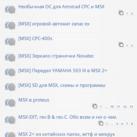
Необычная ОС для Amstrad CPC и MSX
1
2
[MSX] игровой автомат zanac ex
[MSX] CPC-400s
1
2
[MSX] Зеркало странички Novatec
[MSX] Передел YAMAHA 503 III в MSX 2+
[MSX] SD для MSX, схемы и программы
MSX в proteus
1
10
11
12
13
…
MSX-EXT, rev.B & rev.C. Обо всем и ни о чем.
1
5
6
7
8
…
MSX 2+ из китайских палок, мгтф и микрух