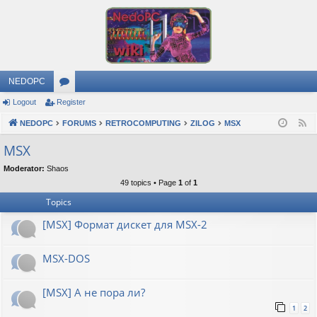
NEDOPC
Logout
Register
or
NEDOPC
u
FORUMS
RETROCOMPUTING
ZILOG
MSX
F
e
m
MSX
e
s
Moderator:
Shaos
d
49 topics • Page
1
of
1
Topics
[MSX] Формат дискет для MSX-2
MSX-DOS
[MSX] А не пора ли?
1
2