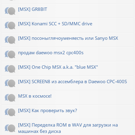
[MSX] GR8BIT
[MSX] Konami SCC + SD/MMC drive
[MSX] посоныглячоуменяесть или Sanyo MSX
продам daewoo msx2 cpc400s
[MSX] One Chip MSX a.k.a. "blue MSX"
[MSX] SCREEN8 из ассемблера в Daewoo CPC-400S
MSX в космосе!
[MSX] Как проверить звук?
[MSX] Переделка ROM в WAV для загрузки на
машинах без диска