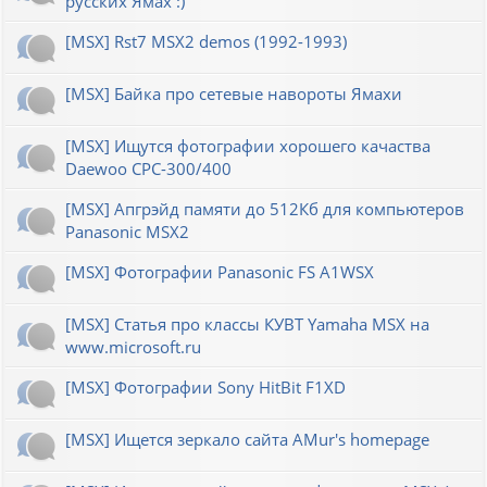
русских Ямах :)
[MSX] Rst7 MSX2 demos (1992-1993)
[MSX] Байка про сетевые навороты Ямахи
[MSX] Ищутся фотографии хорошего качаства
Daewoo CPC-300/400
[MSX] Апгрэйд памяти до 512Кб для компьютеров
Panasonic MSX2
[MSX] Фотографии Panasonic FS A1WSX
[MSX] Статья про классы КУВТ Yamaha MSX на
www.microsoft.ru
[MSX] Фотографии Sony HitBit F1XD
[MSX] Ищется зеркало сайта AMur's homepage