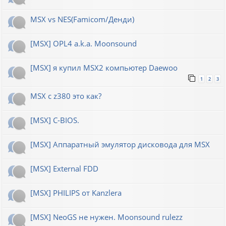
MSX vs NES(Famicom/Денди)
[MSX] OPL4 a.k.a. Moonsound
[MSX] я купил MSX2 компьютер Daewoo
1
2
3
MSX с z380 это как?
[MSX] C-BIOS.
[MSX] Аппаратный эмулятор дисковода для MSX
[MSX] External FDD
[MSX] PHILIPS от Kanzlera
[MSX] NeoGS не нужен. Moonsound rulezz