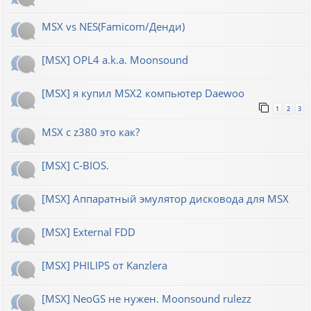
MSX vs NES(Famicom/Денди)
[MSX] OPL4 a.k.a. Moonsound
[MSX] я купил MSX2 компьютер Daewoo
1
2
3
MSX с z380 это как?
[MSX] C-BIOS.
[MSX] Аппаратный эмулятор дисковода для MSX
[MSX] External FDD
[MSX] PHILIPS от Kanzlera
[MSX] NeoGS не нужен. Moonsound rulezz