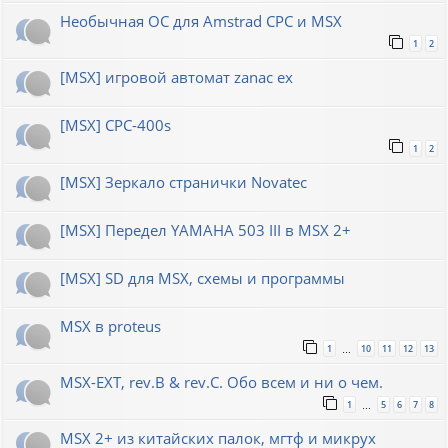
Необычная ОС для Amstrad CPC и MSX
1
2
[MSX] игровой автомат zanac ex
[MSX] CPC-400s
1
2
[MSX] Зеркало странички Novatec
[MSX] Передел YAMAHA 503 III в MSX 2+
[MSX] SD для MSX, схемы и программы
MSX в proteus
1
10
11
12
13
…
MSX-EXT, rev.B & rev.C. Обо всем и ни о чем.
1
5
6
7
8
…
MSX 2+ из китайских палок, мгтф и микрух