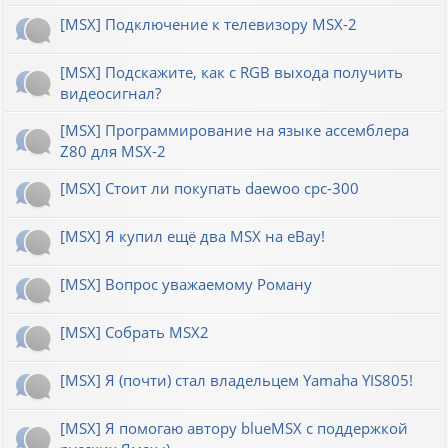
[MSX] Подключение к телевизору MSX-2
[MSX] Подскажите, как с RGB выхода получить
видеосигнал?
[MSX] Программирование на языке ассемблера
Z80 для MSX-2
[MSX] Стоит ли покупать daewoo cpc-300
[MSX] Я купил ещё два MSX на eBay!
[MSX] Вопрос уважаемому Роману
[MSX] Собрать MSX2
[MSX] Я (почти) стал владельцем Yamaha YIS805!
[MSX] Я помогаю автору blueMSX с поддержкой