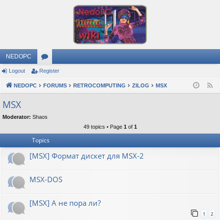
NEDOPC
Logout
Register
or
NEDOPC
u
FORUMS
RETROCOMPUTING
ZILOG
MSX
F
e
m
MSX
e
s
Moderator:
Shaos
d
49 topics • Page
1
of
1
Topics
[MSX] Формат дискет для MSX-2
MSX-DOS
[MSX] А не пора ли?
1
2