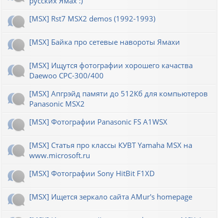
русских Ямах :)
[MSX] Rst7 MSX2 demos (1992-1993)
[MSX] Байка про сетевые навороты Ямахи
[MSX] Ищутся фотографии хорошего качаства
Daewoo CPC-300/400
[MSX] Апгрэйд памяти до 512Кб для компьютеров
Panasonic MSX2
[MSX] Фотографии Panasonic FS A1WSX
[MSX] Статья про классы КУВТ Yamaha MSX на
www.microsoft.ru
[MSX] Фотографии Sony HitBit F1XD
[MSX] Ищется зеркало сайта AMur's homepage