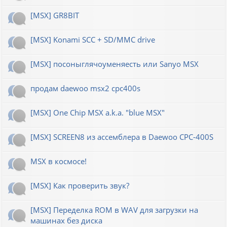
[MSX] GR8BIT
[MSX] Konami SCC + SD/MMC drive
[MSX] посоныглячоуменяесть или Sanyo MSX
продам daewoo msx2 cpc400s
[MSX] One Chip MSX a.k.a. "blue MSX"
[MSX] SCREEN8 из ассемблера в Daewoo CPC-400S
MSX в космосе!
[MSX] Как проверить звук?
[MSX] Переделка ROM в WAV для загрузки на
машинах без диска