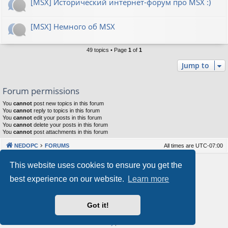
[MSX] Исторический интернет-форум про MSX :)
[MSX] Немного об MSX
49 topics • Page
1
of
1
Jump to
Forum permissions
You
cannot
post new topics in this forum
You
cannot
reply to topics in this forum
You
cannot
edit your posts in this forum
You
cannot
delete your posts in this forum
You
cannot
post attachments in this forum
NEDOPC
FORUMS
All times are
UTC-07:00
Powered by
phpBB
® Forum Software © phpBB Limited
This website uses cookies to ensure you get the
Style by
Arty
&
halilesen
best experience on our website.
Learn more
Our VPS Hosting By RimuHosting
Got it!
This server is located in London data center
Server admin:
mastodon.social/@Shaos
Privacy
|
Terms