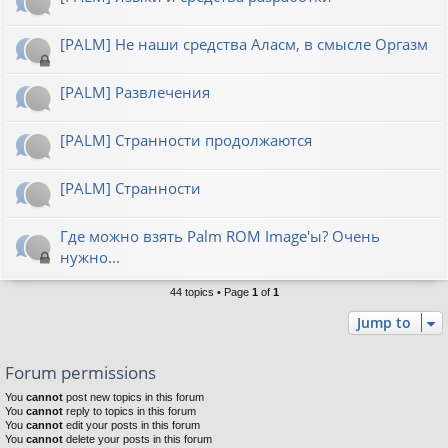
[PALM] Не наши средства Аласм, в смысле Оргазм
[PALM] Развлечения
[PALM] Странности продолжаются
[PALM] Странности
Где можно взять Palm ROM Image'ы? Очень
нужно...
44 topics • Page
1
of
1
Jump to
Forum permissions
You
cannot
post new topics in this forum
You
cannot
reply to topics in this forum
You
cannot
edit your posts in this forum
You
cannot
delete your posts in this forum