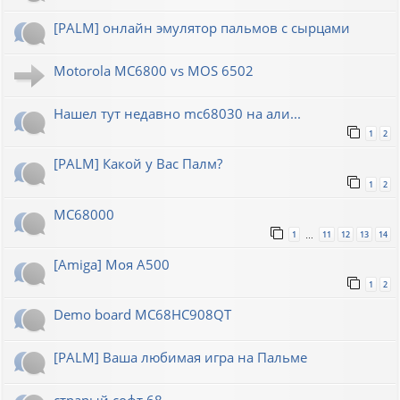
[PALM] онлайн эмулятор пальмов с сырцами
Motorola MC6800 vs MOS 6502
Нашел тут недавно mc68030 на али...
1
2
[PALM] Какой у Вас Палм?
1
2
MC68000
1
11
12
13
14
…
[Amiga] Моя A500
1
2
Demo board MC68HC908QT
[PALM] Ваша любимая игра на Пальме
страрый софт 68