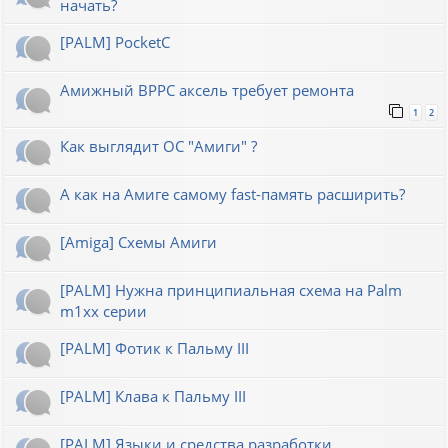
начать?
[PALM] PocketC
Амижный BPPC аксель требует ремонта
1
2
Как выглядит ОС "Амиги" ?
А как на Амиге самому fast-память расширить?
[Amiga] Схемы Амиги
[PALM] Нужна принципиальная схема на Palm
m1xx серии
[PALM] Фотик к Пальму III
[PALM] Клава к Пальму III
[PALM] Языки и средства разработки