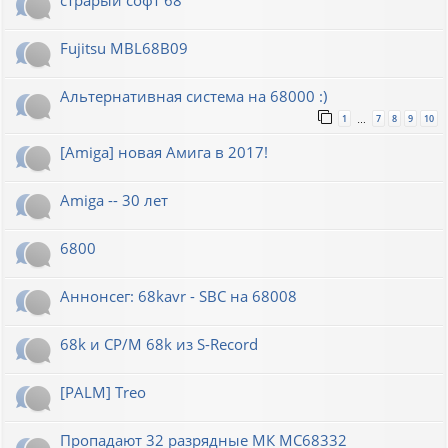
Fujitsu MBL68B09
Альтернативная система на 68000 :)
1
7
8
9
10
…
[Amiga] новая Амига в 2017!
Amiga -- 30 лет
6800
Аннонсег: 68kavr - SBC на 68008
68k и CP/M 68k из S-Record
[PALM] Treo
Пропадают 32 разрядные МК МС68332