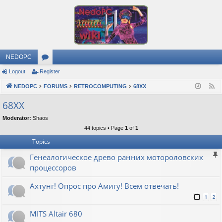
NEDOPC
Logout
Register
or
NEDOPC
u
FORUMS
RETROCOMPUTING
68XX
F
e
m
68XX
e
s
Moderator:
Shaos
d
44 topics • Page
1
of
1
Topics
Генеалогическое древо ранних мотороловских
процессоров
Ахтунг! Опрос про Амигу! Всем отвечать!
1
2
MITS Altair 680