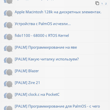
1
2
Apple Macintosh 128k на дискретных элементах.
Устройства с PalmOS исчезли...
fido1100 - 68000 с RTOS Kernel
[PALM] Программирование на яве
[PALM] Какую читалку используем?
[PALM] Blazer
[PALM] Zire 21
[PALM] clock.c на PocketC
[PALM] Программирование для PalmOS - с чего