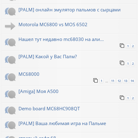
[PALM] онлайн эмулятор пальмов с сырцами
Motorola MC6800 vs MOS 6502
Нашел тут недавно mc68030 на али...
1
2
[PALM] Какой у Вас Палм?
1
2
MC68000
1
11
12
13
14
…
[Amiga] Моя A500
1
2
Demo board MC68HC908QT
[PALM] Ваша любимая игра на Пальме
страрый софт 68