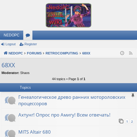
NEDOPC
Logout
Register
or
NEDOPC
u
FORUMS
RETROCOMPUTING
68XX
F
e
m
68XX
e
s
Moderator:
Shaos
d
44 topics • Page
1
of
1
Topics
Генеалогическое древо ранних мотороловских
процессоров
Ахтунг! Опрос про Амигу! Всем отвечать!
1
2
MITS Altair 680