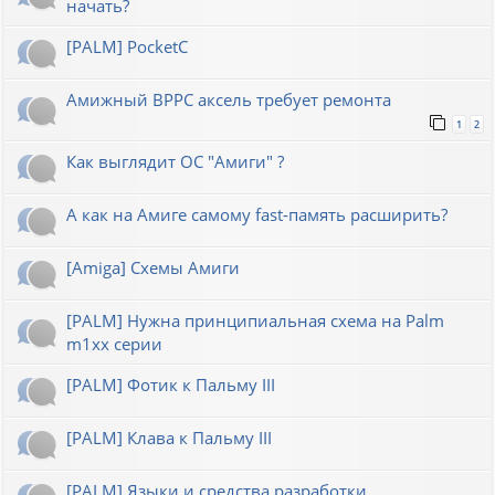
начать?
[PALM] PocketC
Амижный BPPC аксель требует ремонта
1
2
Как выглядит ОС "Амиги" ?
А как на Амиге самому fast-память расширить?
[Amiga] Схемы Амиги
[PALM] Нужна принципиальная схема на Palm
m1xx серии
[PALM] Фотик к Пальму III
[PALM] Клава к Пальму III
[PALM] Языки и средства разработки