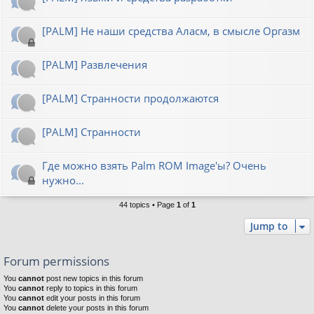
[PALM] Не наши средства Аласм, в смысле Оргазм
[PALM] Развлечения
[PALM] Странности продолжаются
[PALM] Странности
Где можно взять Palm ROM Image'ы? Очень
нужно...
44 topics • Page
1
of
1
Jump to
Forum permissions
You
cannot
post new topics in this forum
You
cannot
reply to topics in this forum
You
cannot
edit your posts in this forum
You
cannot
delete your posts in this forum