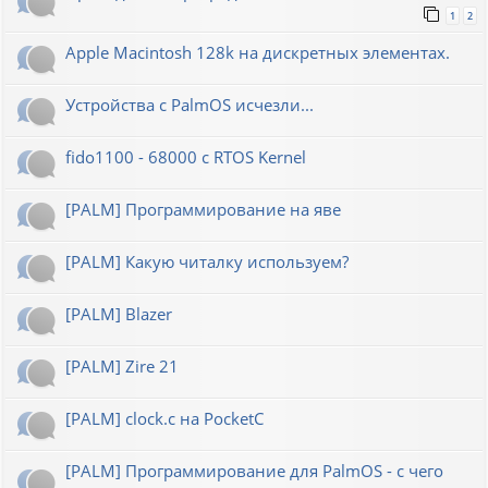
1
2
Apple Macintosh 128k на дискретных элементах.
Устройства с PalmOS исчезли...
fido1100 - 68000 с RTOS Kernel
[PALM] Программирование на яве
[PALM] Какую читалку используем?
[PALM] Blazer
[PALM] Zire 21
[PALM] clock.c на PocketC
[PALM] Программирование для PalmOS - с чего