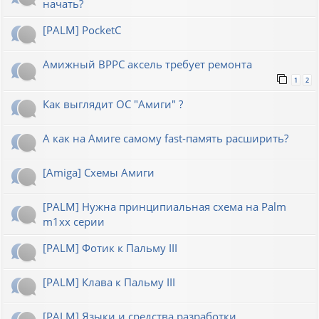
начать?
[PALM] PocketC
Амижный BPPC аксель требует ремонта
1
2
Как выглядит ОС "Амиги" ?
А как на Амиге самому fast-память расширить?
[Amiga] Схемы Амиги
[PALM] Нужна принципиальная схема на Palm
m1xx серии
[PALM] Фотик к Пальму III
[PALM] Клава к Пальму III
[PALM] Языки и средства разработки