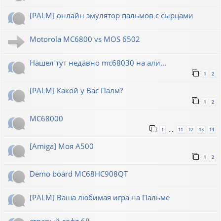
[PALM] онлайн эмулятор пальмов с сырцами
Motorola MC6800 vs MOS 6502
Нашел тут недавно mc68030 на али...
1
2
[PALM] Какой у Вас Палм?
1
2
MC68000
1
11
12
13
14
…
[Amiga] Моя A500
1
2
Demo board MC68HC908QT
[PALM] Ваша любимая игра на Пальме
страрый софт 68