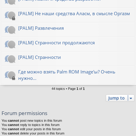
[PALM] Не наши средства Аласм, в смысле Оргазм
[PALM] Развлечения
[PALM] Странности продолжаются
[PALM] Странности
Где можно взять Palm ROM Image'ы? Очень
нужно...
44 topics • Page
1
of
1
Jump to
Forum permissions
You
cannot
post new topics in this forum
You
cannot
reply to topics in this forum
You
cannot
edit your posts in this forum
You
cannot
delete your posts in this forum