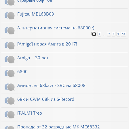
Fujitsu MBL68B09
Альтернативная система на 68000 :)
1
7
8
9
10
…
[Amiga] новая Амига в 2017!
Amiga -- 30 лет
6800
Аннонсег: 68kavr - SBC на 68008
68k и CP/M 68k из S-Record
[PALM] Treo
Пропадают 32 разрядные МК МС68332