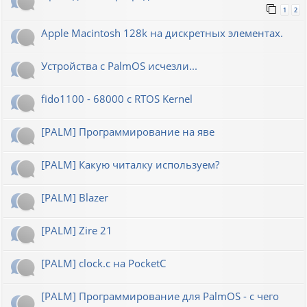
1
2
Apple Macintosh 128k на дискретных элементах.
Устройства с PalmOS исчезли...
fido1100 - 68000 с RTOS Kernel
[PALM] Программирование на яве
[PALM] Какую читалку используем?
[PALM] Blazer
[PALM] Zire 21
[PALM] clock.c на PocketC
[PALM] Программирование для PalmOS - с чего