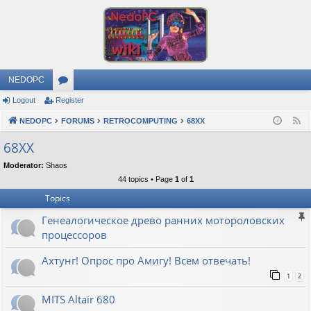
NEDOPC
Logout
Register
or
NEDOPC
u
FORUMS
RETROCOMPUTING
68XX
F
e
m
68XX
e
s
Moderator:
Shaos
d
44 topics • Page
1
of
1
Topics
Генеалогическое древо ранних мотороловских
процессоров
Ахтунг! Опрос про Амигу! Всем отвечать!
1
2
MITS Altair 680