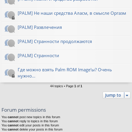
[PALM] Не наши средства Аласм, в смысле Оргазм
[PALM] Развлечения
[PALM] Странности продолжаются
[PALM] Странности
Где можно взять Palm ROM Image'ы? Очень
нужно...
44 topics • Page
1
of
1
Jump to
Forum permissions
You
cannot
post new topics in this forum
You
cannot
reply to topics in this forum
You
cannot
edit your posts in this forum
You
cannot
delete your posts in this forum