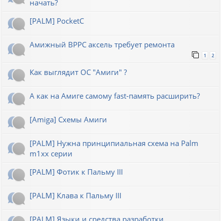
начать?
[PALM] PocketC
Амижный BPPC аксель требует ремонта
1
2
Как выглядит ОС "Амиги" ?
А как на Амиге самому fast-память расширить?
[Amiga] Схемы Амиги
[PALM] Нужна принципиальная схема на Palm
m1xx серии
[PALM] Фотик к Пальму III
[PALM] Клава к Пальму III
[PALM] Языки и средства разработки