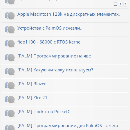
1
2
Apple Macintosh 128k на дискретных элементах.
Устройства с PalmOS исчезли...
fido1100 - 68000 с RTOS Kernel
[PALM] Программирование на яве
[PALM] Какую читалку используем?
[PALM] Blazer
[PALM] Zire 21
[PALM] clock.c на PocketC
[PALM] Программирование для PalmOS - с чего