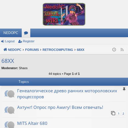
NEDOPC
Logout
Register
or
NEDOPC
u
FORUMS
RETROCOMPUTING
68XX
F
e
m
68XX
e
s
Moderator:
Shaos
d
44 topics • Page
1
of
1
Topics
Генеалогическое древо ранних мотороловских
процессоров
Ахтунг! Опрос про Амигу! Всем отвечать!
1
2
MITS Altair 680