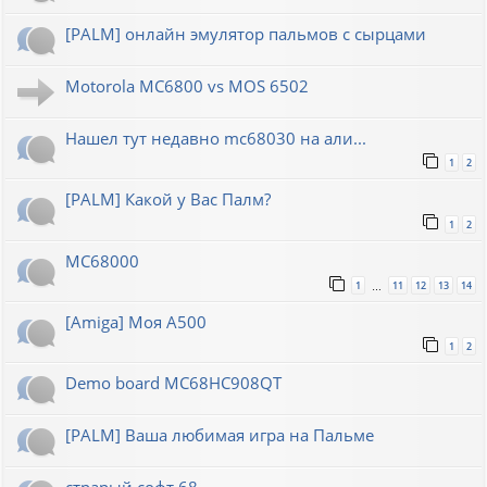
[PALM] онлайн эмулятор пальмов с сырцами
Motorola MC6800 vs MOS 6502
Нашел тут недавно mc68030 на али...
1
2
[PALM] Какой у Вас Палм?
1
2
MC68000
1
11
12
13
14
…
[Amiga] Моя A500
1
2
Demo board MC68HC908QT
[PALM] Ваша любимая игра на Пальме
страрый софт 68