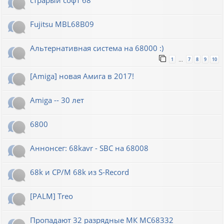
Fujitsu MBL68B09
Альтернативная система на 68000 :)
1
7
8
9
10
…
[Amiga] новая Амига в 2017!
Amiga -- 30 лет
6800
Аннонсег: 68kavr - SBC на 68008
68k и CP/M 68k из S-Record
[PALM] Treo
Пропадают 32 разрядные МК МС68332