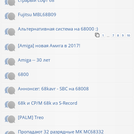
Fujitsu MBL68B09
Альтернативная система на 68000 :)
1
7
8
9
10
…
[Amiga] новая Амига в 2017!
Amiga -- 30 лет
6800
Аннонсег: 68kavr - SBC на 68008
68k и CP/M 68k из S-Record
[PALM] Treo
Пропадают 32 разрядные МК МС68332