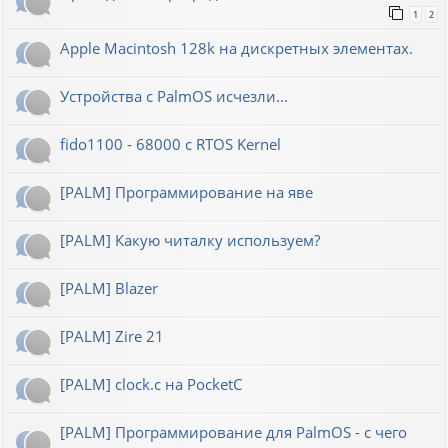
1
2
Apple Macintosh 128k на дискретных элементах.
Устройства с PalmOS исчезли...
fido1100 - 68000 с RTOS Kernel
[PALM] Программирование на яве
[PALM] Какую читалку используем?
[PALM] Blazer
[PALM] Zire 21
[PALM] clock.c на PocketC
[PALM] Программирование для PalmOS - с чего