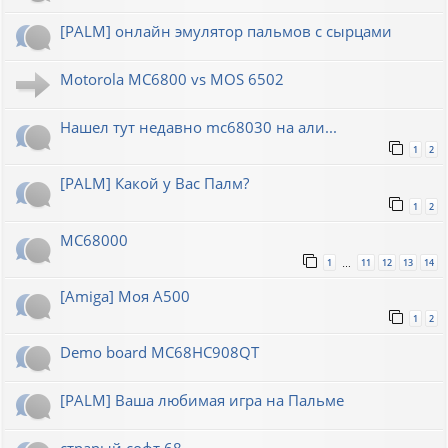
[PALM] онлайн эмулятор пальмов с сырцами
Motorola MC6800 vs MOS 6502
Нашел тут недавно mc68030 на али...
1
2
[PALM] Какой у Вас Палм?
1
2
MC68000
1
11
12
13
14
…
[Amiga] Моя A500
1
2
Demo board MC68HC908QT
[PALM] Ваша любимая игра на Пальме
страрый софт 68