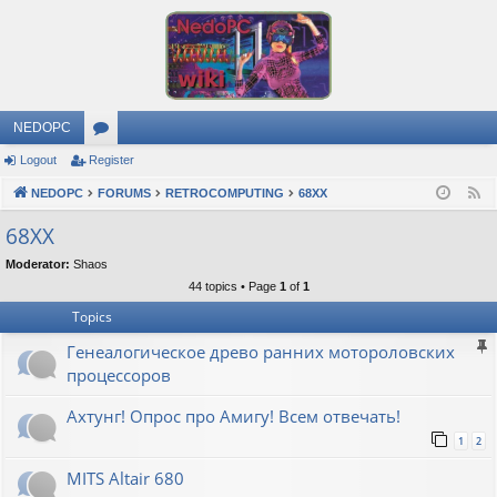
NEDOPC
Logout
Register
or
NEDOPC
u
FORUMS
RETROCOMPUTING
68XX
F
e
m
68XX
e
s
Moderator:
Shaos
d
44 topics • Page
1
of
1
Topics
Генеалогическое древо ранних мотороловских
процессоров
Ахтунг! Опрос про Амигу! Всем отвечать!
1
2
MITS Altair 680