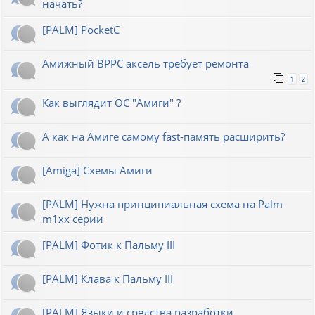
начать?
[PALM] PocketC
Амижный BPPC аксель требует ремонта
1
2
Как выглядит ОС "Амиги" ?
А как на Амиге самому fast-память расширить?
[Amiga] Схемы Амиги
[PALM] Нужна принципиальная схема на Palm
m1xx серии
[PALM] Фотик к Пальму III
[PALM] Клава к Пальму III
[PALM] Языки и средства разработки