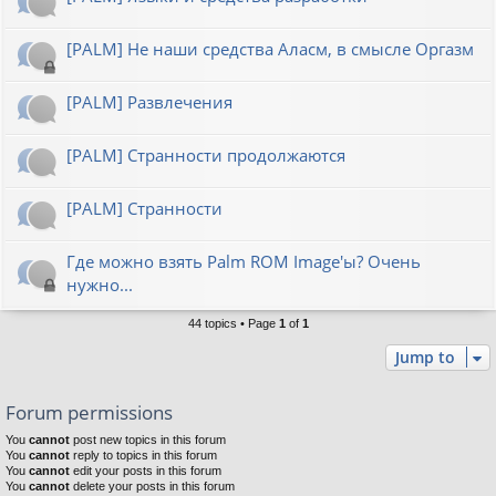
[PALM] Не наши средства Аласм, в смысле Оргазм
[PALM] Развлечения
[PALM] Странности продолжаются
[PALM] Странности
Где можно взять Palm ROM Image'ы? Очень
нужно...
44 topics • Page
1
of
1
Jump to
Forum permissions
You
cannot
post new topics in this forum
You
cannot
reply to topics in this forum
You
cannot
edit your posts in this forum
You
cannot
delete your posts in this forum