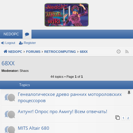
NEDOPC
Logout
Register
or
NEDOPC
u
FORUMS
RETROCOMPUTING
68XX
F
e
m
68XX
e
s
Moderator:
Shaos
d
44 topics • Page
1
of
1
Topics
Генеалогическое древо ранних мотороловских
процессоров
Ахтунг! Опрос про Амигу! Всем отвечать!
1
2
MITS Altair 680