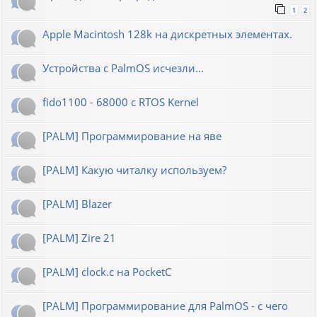
1
2
Apple Macintosh 128k на дискретных элементах.
Устройства с PalmOS исчезли...
fido1100 - 68000 с RTOS Kernel
[PALM] Программирование на яве
[PALM] Какую читалку используем?
[PALM] Blazer
[PALM] Zire 21
[PALM] clock.c на PocketC
[PALM] Программирование для PalmOS - с чего