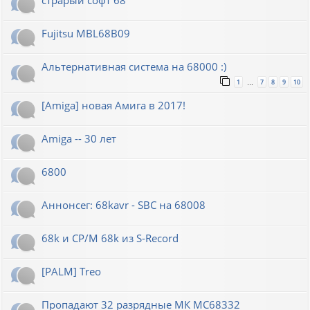
Fujitsu MBL68B09
Альтернативная система на 68000 :)
1
7
8
9
10
…
[Amiga] новая Амига в 2017!
Amiga -- 30 лет
6800
Аннонсег: 68kavr - SBC на 68008
68k и CP/M 68k из S-Record
[PALM] Treo
Пропадают 32 разрядные МК МС68332