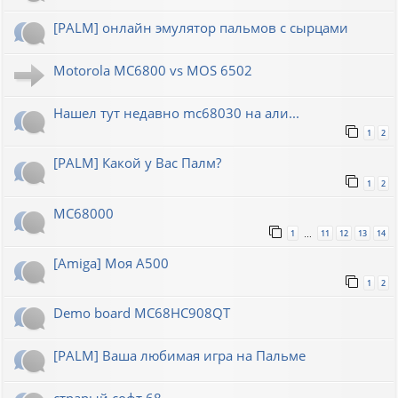
[PALM] онлайн эмулятор пальмов с сырцами
Motorola MC6800 vs MOS 6502
Нашел тут недавно mc68030 на али...
1
2
[PALM] Какой у Вас Палм?
1
2
MC68000
1
11
12
13
14
…
[Amiga] Моя A500
1
2
Demo board MC68HC908QT
[PALM] Ваша любимая игра на Пальме
страрый софт 68