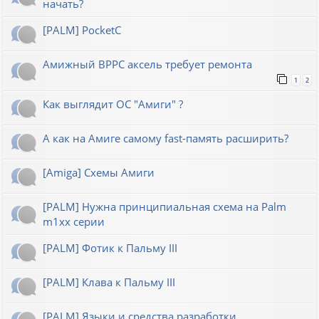
начать?
[PALM] PocketC
Амижный BPPC аксель требует ремонта
1
2
Как выглядит ОС "Амиги" ?
А как на Амиге самому fast-память расширить?
[Amiga] Схемы Амиги
[PALM] Нужна принципиальная схема на Palm
m1xx серии
[PALM] Фотик к Пальму III
[PALM] Клава к Пальму III
[PALM] Языки и средства разработки