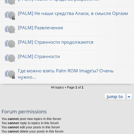
[PALM] Не наши средства Аласм, в смысле Оргазм
[PALM] Развлечения
[PALM] Странности продолжаются
[PALM] Странности
Где можно взять Palm ROM Image'ы? Очень
нужно...
44 topics • Page
1
of
1
Jump to
Forum permissions
You
cannot
post new topics in this forum
You
cannot
reply to topics in this forum
You
cannot
edit your posts in this forum
You
cannot
delete your posts in this forum